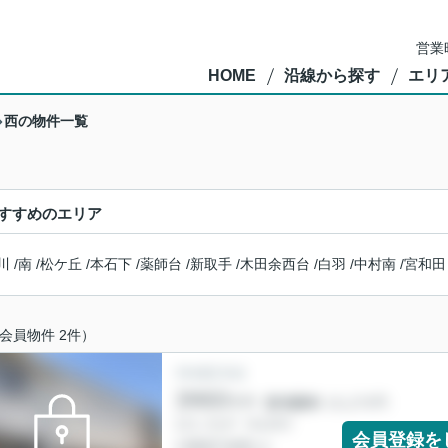
営業
HOME
沿線から探す
エリ
西の物件一覧
すすめのエリア
川
/
南
/
松ケ丘
/
本石下
/
薬師台
/
新取手
/
木田余西台
/
白羽
/
中村南
/
宮和田
会員物件 2件）
会員登録を