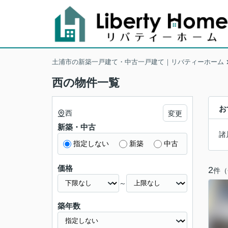
土浦市の新築一戸建て・中古一戸建て｜リバティーホーム
西の物件一覧
お
西
変更
新築・中古
諸
指定しない
新築
中古
価格
2
件（
～
築年数