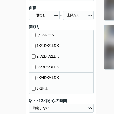
面積
～
間取り
ワンルーム
1K/1DK/1LDK
2K/2DK/2LDK
3K/3DK/3LDK
4K/4DK/4LDK
5K以上
駅・バス停からの時間