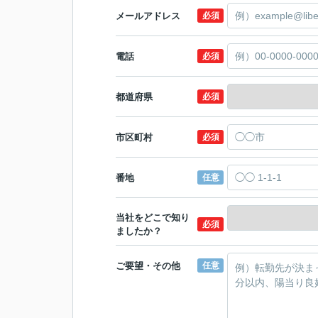
メールアドレス
必須
電話
必須
都道府県
必須
市区町村
必須
番地
任意
当社をどこで知り
必須
ましたか？
ご要望・その他
任意