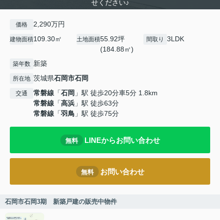
せください♪
2,290万円
価格
109.30㎡
55.92坪
3LDK
建物面積
土地面積
間取り
(184.88㎡)
新築
築年数
茨城県
石岡市
石岡
所在地
常磐線
「
石岡
」駅 徒歩20分車5分 1.8km
交通
常磐線
「
高浜
」駅 徒歩63分
常磐線
「
羽鳥
」駅 徒歩75分
LINEからお問い合わせ
無料
お問い合わせ
無料
石岡市石岡3期 新築戸建の販売中物件