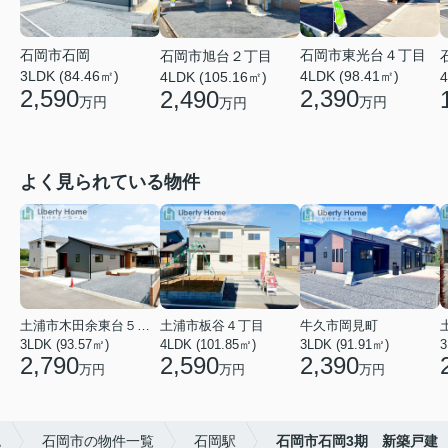
石岡市東光台４丁目
石岡市石岡
石岡市旭台２丁目
4LDK (98.41㎡)
3LDK (84.46㎡)
4LDK (105.16㎡)
4
2,390
2,590
2,490
万円
万円
万円
よく見られている物件
土浦市木田余東台５丁目
土浦市板谷４丁目
牛久市岡見町
3LDK (93.57㎡)
4LDK (101.85㎡)
3LDK (91.91㎡)
3
2,790
2,590
2,390
万円
万円
万円
ム
石岡市の物件一覧
石岡駅
石岡市石岡3期 新築戸建