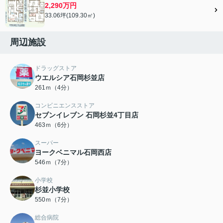
2,290万円
33.06坪(109.30㎡)
周辺施設
ドラッグストア
ウエルシア石岡杉並店
261ｍ（4分）
コンビニエンスストア
セブンイレブン 石岡杉並4丁目店
463ｍ（6分）
スーパー
ヨークベニマル石岡西店
546ｍ（7分）
小学校
杉並小学校
550ｍ（7分）
総合病院