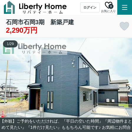
0
ログイン
お気に入り
石岡市石岡3期 新築戸建
2,290万円
1
/
29
【外観】ご予約をいただければ、『平日の空いた時間』『周辺物件まと
めて見たい』『1件だけ見たい』ももちろん可能です♪ お気軽にお問合