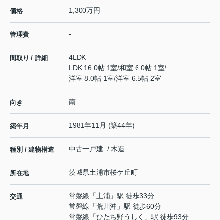
1,300万円
価格
-
管理費
4LDK
間取り / 詳細
LDK 16.0帖 1室
/
和室 6.0帖 1室
/
洋室 8.0帖 1室
/
洋室 6.5帖 2室
南
向き
1981年11月 (築44年)
築年月
中古一戸建 / 木造
種別 / 建物構造
茨城県
土浦市
桜ケ丘町
所在地
常磐線
「
土浦
」駅 徒歩33分
交通
常磐線
「
荒川沖
」駅 徒歩60分
常磐線
「
ひたち野うしく
」駅 徒歩93分