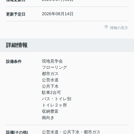
2026年08月14日
更新予定日
情報の見方
詳細情報
現地見学会
設備条件
フローリング
都市ガス
公営水道
公共下水
駐車2台可
バス・トイレ別
トイレ２ヶ所
収納豊富
南向き
公営水道・公共下水・都市ガス
設備(その他)