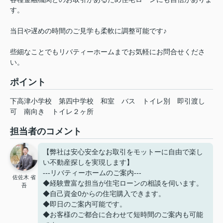
す。
当日や遅めの時間のご見学も柔軟に調整可能です♪
些細なことでもリバティーホームまでお気軽にお問合せくださ
い。
ポイント
下高津小学校
第四中学校
和室
バス
トイレ別
即引渡し
可
南向き
トイレ２ヶ所
担当者のコメント
【弊社は安心安全なお取引をモットーに自由で楽し
い不動産探しを実現します】
---リバティーホームのご案内---
佐佐木 省
◆経験豊富な担当が住宅ローンの相談を伺います。
吾
◆自己資金0からの住宅購入できます。
◆即日のご案内可能です。
◆お客様のご都合に合わせて短時間のご案内も可能