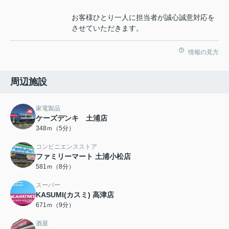
お客様ひとり一人に担当者が誠心誠意対応を
させていただきます。
情報の見方
周辺施設
家電製品
ケーズデンキ 土浦店
348ｍ（5分）
コンビニエンスストア
ファミリーマート 土浦小松店
581ｍ（8分）
スーパー
KASUMI(カスミ) 高津店
671ｍ（9分）
酒屋