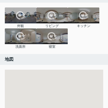
外観
リビング
キッチン
洗面所
寝室
地図