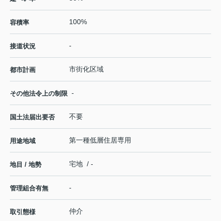
100%
容積率
-
接道状況
市街化区域
都市計画
-
その他法令上の制限
不要
国土法届出要否
第一種低層住居専用
用途地域
宅地 / -
地目 / 地勢
-
管理組合有無
仲介
取引態様