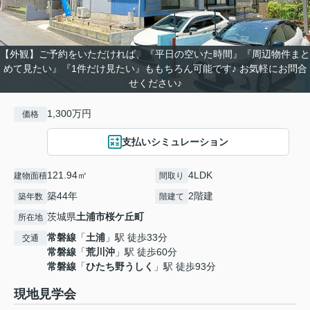
【外観】ご予約をいただければ、『平日の空いた時間』『周辺物件まと
めて見たい』『1件だけ見たい』ももちろん可能です♪ お気軽にお問合
せください♪
1,300万円
価格
支払いシミュレーション
121.94㎡
4LDK
建物面積
間取り
築44年
2階建
築年数
階建て
茨城県
土浦市
桜ケ丘町
所在地
常磐線
「
土浦
」駅 徒歩33分
交通
常磐線
「
荒川沖
」駅 徒歩60分
常磐線
「
ひたち野うしく
」駅 徒歩93分
現地見学会