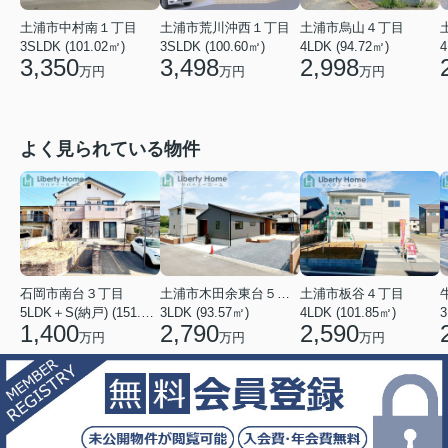
土浦市中村南１丁目
土浦市荒川沖西１丁目
土浦市烏山４丁目
3SLDK (101.02㎡)
3SLDK (100.60㎡)
4LDK (94.72㎡)
4
3,350
3,498
2,998
万円
万円
万円
よく見られている物件
石岡市南台３丁目
土浦市木田余東台５丁目
土浦市板谷４丁目
5LDK＋S(納戸) (151.80㎡)
3LDK (93.57㎡)
4LDK (101.85㎡)
3
1,400
2,790
2,590
万円
万円
万円