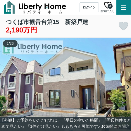
0
ログイン
お気に入り
つくば市観音台第15 新築戸建
2,190万円
1
/
26
【外観】ご予約をいただければ、『平日の空いた時間』『周辺物件まと
めて見たい』『1件だけ見たい』ももちろん可能です♪ お気軽にお問合