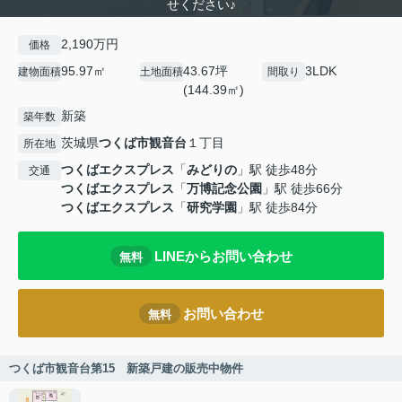
せください♪
2,190万円
価格
95.97㎡
43.67坪
3LDK
建物面積
土地面積
間取り
(144.39㎡)
新築
築年数
茨城県
つくば市
観音台
１丁目
所在地
つくばエクスプレス
「
みどりの
」駅 徒歩48分
交通
つくばエクスプレス
「
万博記念公園
」駅 徒歩66分
つくばエクスプレス
「
研究学園
」駅 徒歩84分
LINEからお問い合わせ
無料
お問い合わせ
無料
つくば市観音台第15 新築戸建の販売中物件