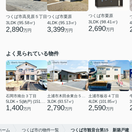
つくば市栗原
つくば市高見原５丁目
つくば市栗原
3LDK (98.41㎡)
4
3LDK (95.58㎡)
4LDK (95.13㎡)
2,690
2,890
3,399
万円
万円
万円
よく見られている物件
石岡市南台３丁目
土浦市木田余東台５丁目
土浦市板谷４丁目
5LDK＋S(納戸) (151.80㎡)
3LDK (93.57㎡)
4LDK (101.85㎡)
3
1,400
2,790
2,590
万円
万円
万円
ホーム
つくば市の物件一覧
つくば市観音台第15 新築戸建