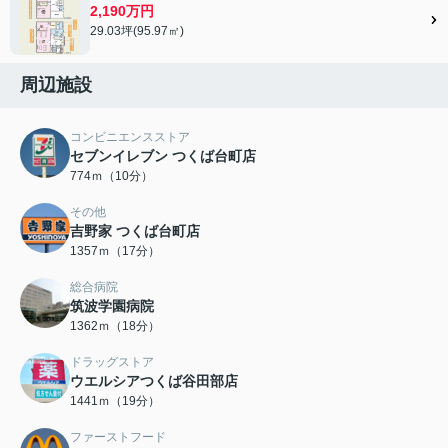
2,190万円
29.03坪(95.97㎡)
周辺施設
コンビニエンスストア
セブンイレブン つくば台町店
774ｍ（10分）
その他
吉野家 つくば台町店
1357ｍ（17分）
総合病院
筑波学園病院
1362ｍ（18分）
ドラッグストア
ウエルシアつくば谷田部店
1441ｍ（19分）
ファーストフード