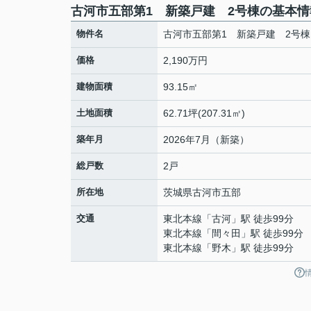
古河市五部第1 新築戸建 2号棟の基本情
物件名
古河市五部第1 新築戸建 2号棟
価格
2,190万円
建物面積
93.15㎡
土地面積
62.71坪(207.31㎡)
築年月
2026年7月（新築）
総戸数
2戸
所在地
茨城県
古河市
五部
交通
東北本線
「
古河
」駅 徒歩99分
東北本線
「
間々田
」駅 徒歩99分
東北本線
「
野木
」駅 徒歩99分