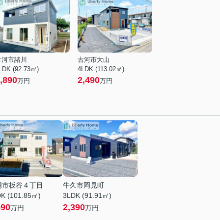
古河市諸川
古河市大山
LDK (92.73㎡)
4LDK (113.02㎡)
,890
2,490
万円
万円
浦市板谷４丁目
牛久市岡見町
K (101.85㎡)
3LDK (91.91㎡)
590
2,390
万円
万円