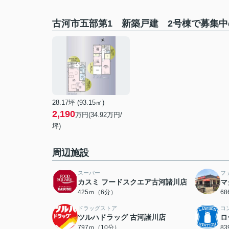
古河市五部第1 新築戸建 2号棟で募集
28.17坪 (93.15㎡)
2,190
万円(34.92万円/
坪)
周辺施設
スーパー
フ
カスミ フードスクエア古河諸川店
マ
425ｍ（6分）
6
ドラッグストア
コ
ツルハドラッグ 古河諸川店
ロ
797ｍ（10分）
8