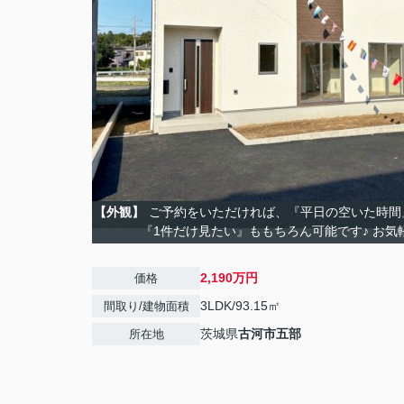
【外観】
ご予約をいただければ、『平日の空いた時間
『1件だけ見たい』ももちろん可能です♪ お気
2,190万円
価格
3LDK/93.15㎡
間取り/建物面積
茨城県
古河市
五部
所在地