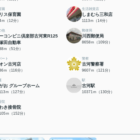
育園
生活雑貨店
リス保育園
しまむら三和店
04ｍ（12分）
1113ｍ（14分）
の他
郵便局
ーコンビニ倶楽部古河東R125
川西郵便局
塚田自動車
8658ｍ（109分）
038ｍ（51分）
パート
警察
オン古河店
古河警察署
236ｍ（116分）
9607ｍ（121分）
護
駅
がお グループホーム
古河駅
0113ｍ（127分）
10371ｍ（130分）
骨院
わき接骨院
2105ｍ（152分）