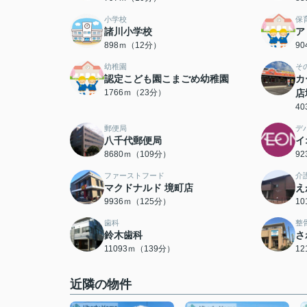
小学校
保
諸川小学校
ア
898ｍ（12分）
9
幼稚園
そ
認定こども園こまごめ幼稚園
カ
1766ｍ（23分）
店
4
郵便局
デ
八千代郵便局
イ
8680ｍ（109分）
9
ファーストフード
介
マクドナルド 境町店
え
9936ｍ（125分）
1
歯科
整
鈴木歯科
さ
11093ｍ（139分）
1
近隣の物件