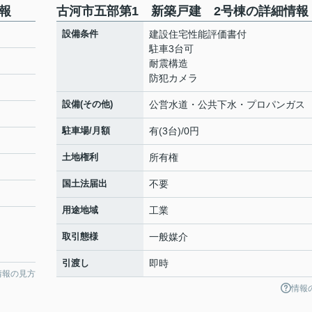
報
古河市五部第1 新築戸建 2号棟の詳細情報
設備条件
建設住宅性能評価書付
駐車3台可
耐震構造
防犯カメラ
設備(その他)
公営水道・公共下水・プロパンガス
駐車場/月額
有(3台)/0円
土地権利
所有権
国土法届出
不要
用途地域
工業
取引態様
一般媒介
引渡し
即時
情報の見方
情報