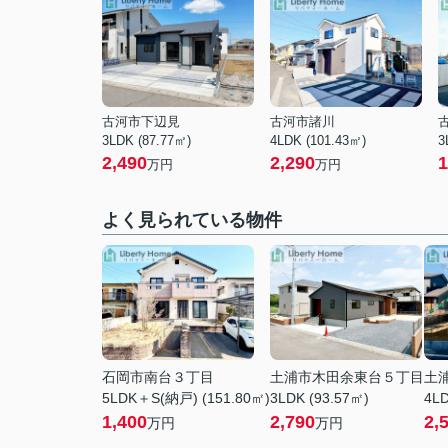
古河市下辺見
古河市諸川
3LDK (87.77㎡)
4LDK (101.43㎡)
3
2,490
2,290
1
万円
万円
よく見られている物件
石岡市南台３丁目
土浦市木田余東台５丁目
土
5LDK＋S(納戸) (151.80㎡)
3LDK (93.57㎡)
4LD
1,400
2,790
2,
万円
万円