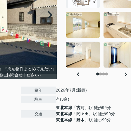
』『周辺物件まとめて見たい』
軽にお問合せください♪
2026年7月(新築)
築年
有(3台)
駐車
東北本線
「
古河
」駅 徒歩99分
東北本線
「
間々田
」駅 徒歩99分
交通
東北本線
「
野木
」駅 徒歩99分