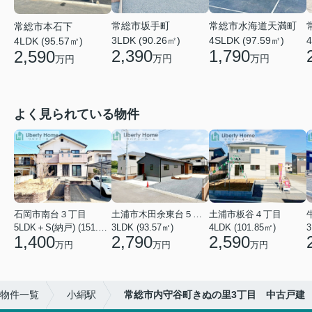
常総市坂手町
常総市水海道天満町
常総市本石下
3LDK (90.26㎡)
4SLDK (97.59㎡)
4
4LDK (95.57㎡)
2,390
1,790
2,590
万円
万円
万円
よく見られている物件
石岡市南台３丁目
土浦市木田余東台５丁目
土浦市板谷４丁目
5LDK＋S(納戸) (151.80㎡)
3LDK (93.57㎡)
4LDK (101.85㎡)
3
1,400
2,790
2,590
万円
万円
万円
物件一覧
小絹駅
常総市内守谷町きぬの里3丁目 中古戸建