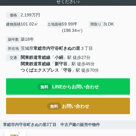
せください♪
2,199万円
価格
101.02㎡
59.99坪
3LDK
建物面積
土地面積
間取り
(198.34㎡)
築18年
築年数
茨城県
常総市
内守谷町きぬの里
３丁目
所在地
関東鉄道常総線
「
小絹
」駅 徒歩27分
交通
関東鉄道常総線
「
新守谷
」駅 徒歩45分
つくばエクスプレス
「
守谷
」駅 徒歩70分
LINEからお問い合わせ
無料
お問い合わせ
無料
常総市内守谷町きぬの里3丁目 中古戸建の販売中物件