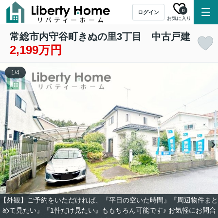
0
ログイン
お気に入り
常総市内守谷町きぬの里3丁目 中古戸建
2,199万円
1
/
4
【外観】ご予約をいただければ、『平日の空いた時間』『周辺物件まと
めて見たい』『1件だけ見たい』ももちろん可能です♪ お気軽にお問合