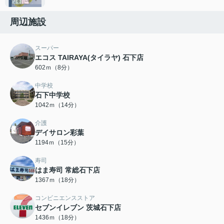
周辺施設
スーパー
エコス TAIRAYA(タイラヤ) 石下店
602ｍ（8分）
中学校
石下中学校
1042ｍ（14分）
介護
デイサロン彩葉
1194ｍ（15分）
寿司
はま寿司 常総石下店
1367ｍ（18分）
コンビニエンスストア
セブンイレブン 茨城石下店
1436ｍ（18分）