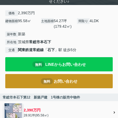
せください♪
2,390万円
価格
95.58㎡
54.27坪
4LDK
建物面積
土地面積
間取り
(179.42㎡)
新築
築年数
茨城県
常総市
本石下
所在地
関東鉄道常総線
「
石下
」駅 徒歩5分
交通
LINEからお問い合わせ
無料
お問い合わせ
無料
常総市本石下第12 新築戸建 1号棟の販売中物件
2,390万円
28.91坪(95.58㎡)