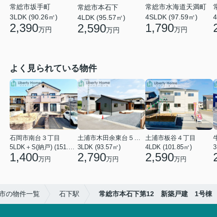
常総市坂手町
常総市水海道天満町
常総市本石下
3LDK (90.26㎡)
4SLDK (97.59㎡)
4
4LDK (95.57㎡)
2,390
1,790
2,590
万円
万円
万円
よく見られている物件
石岡市南台３丁目
土浦市木田余東台５丁目
土浦市板谷４丁目
5LDK＋S(納戸) (151.80㎡)
3LDK (93.57㎡)
4LDK (101.85㎡)
3
1,400
2,790
2,590
万円
万円
万円
市の物件一覧
石下駅
常総市本石下第12 新築戸建 1号棟