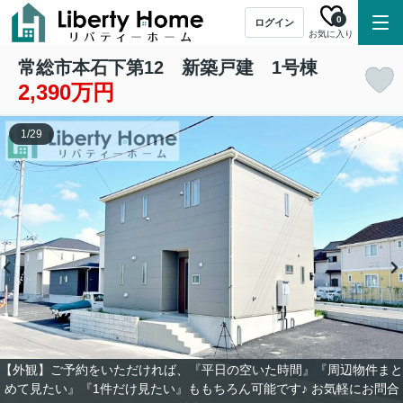
0
ログイン
お気に入り
常総市本石下第12 新築戸建 1号棟
2,390万円
1
/
29
【外観】ご予約をいただければ、『平日の空いた時間』『周辺物件まと
めて見たい』『1件だけ見たい』ももちろん可能です♪ お気軽にお問合