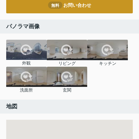
お問い合わせ
無料
パノラマ画像
外観
リビング
キッチン
洗面所
玄関
地図