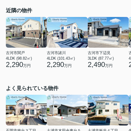
近隣の物件
古河市諸川
古河市関戸
古河市下辺見
4
4LDK (101.43㎡)
4LDK (98.82㎡)
3LDK (87.77㎡)
2,290
2,290
2,490
万円
万円
万円
よく見られている物件
石岡市南台３丁目
土浦市木田余東台５丁目
土浦市板谷４丁目