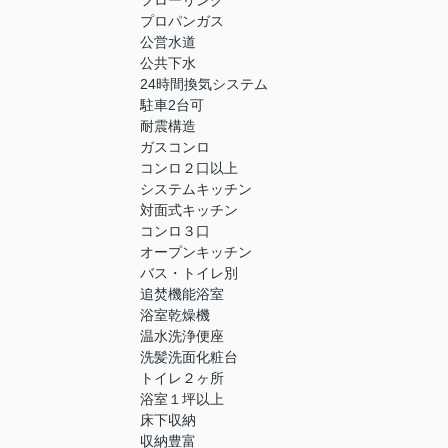
プロパンガス
公営水道
公共下水
24時間換気システム
駐車2台可
耐震構造
ガスコンロ
コンロ２口以上
システムキッチン
対面式キッチン
コンロ３口
オープンキッチン
バス・トイレ別
追焚機能浴室
浴室乾燥機
温水洗浄便座
洗髪洗面化粧台
トイレ２ヶ所
浴室１坪以上
床下収納
収納豊富