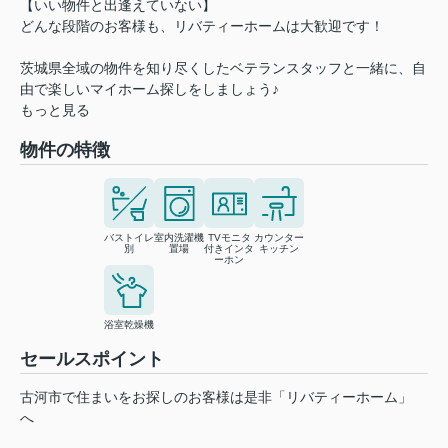
【いい物件と出逢えていない】
どんな段階のお客様も、リバティーホームは大歓迎です！
茨城県全域の物件を知り尽くしたベテランスタッフと一緒に、自
由で楽しいマイホーム探しをしましょう♪
もっと見る
物件の特徴
バストイレ
室内洗濯機
TVモニタ
カウンター
別
置場
付きインタ
キッチン
ーホン
浴室乾燥機
セールスポイント
古河市で住まいをお探しのお客様は是非「リバティーホーム」
へ