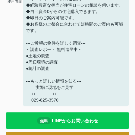
櫻井 直樹
◆経験豊富な担当が住宅ローンの相談を伺います。
◆自己資金0からの住宅購入できます。
◆即日のご案内可能です。
◆お客様のご都合に合わせて短時間のご案内も可能
です。
---ご希望の物件を詳しく調査---
～調査レポート 無料進呈中～
●土地の調査
●周辺環境の調査
●統計の調査
---もっと詳しい情報を知る---
実際に現地をご見学
↓↓ ↓↓
029-825-3570
LINEからお問い合わせ
無料