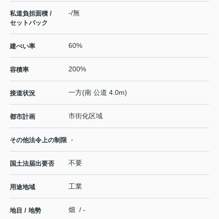
-/無
私道負担面積 /
セットバック
60%
建ぺい率
200%
容積率
一方(南 公道 4.0m)
接道状況
市街化区域
都市計画
-
その他法令上の制限
不要
国土法届出要否
工業
用途地域
畑 / -
地目 / 地勢