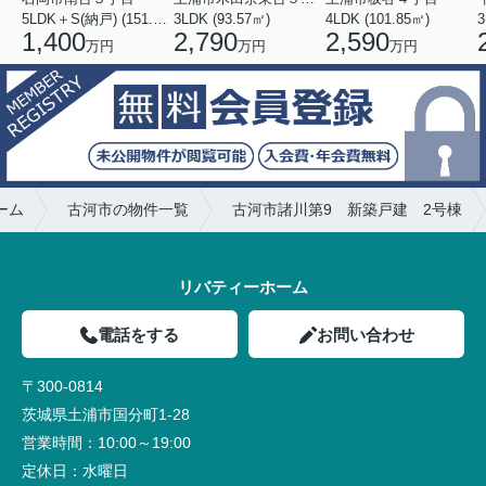
5LDK＋S(納戸) (151.80㎡)
3LDK (93.57㎡)
4LDK (101.85㎡)
3
1,400
2,790
2,590
万円
万円
万円
ーム
古河市の物件一覧
古河市諸川第9 新築戸建 2号棟
リバティーホーム
電話をする
お問い合わせ
〒300-0814
茨城県土浦市国分町1-28
営業時間：
10:00～19:00
定休日：
水曜日