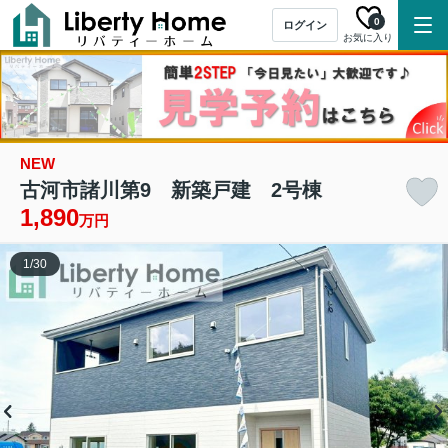
0
ログイン
お気に入り
NEW
古河市諸川第9 新築戸建 2号棟
1,890
万円
1
/
30