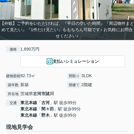
【外観】ご予約をいただければ、『平日の空いた時間』『周辺物件まと
めて見たい』『1件だけ見たい』ももちろん可能です♪ お気軽にお問合
せください♪
1,890万円
価格
支払いシミュレーション
92.73㎡
3LDK
建物面積
間取り
新築
2階建
築年数
階建て
茨城県
古河市
諸川
所在地
東北本線
「
古河
」駅 徒歩99分
交通
東北本線
「
間々田
」駅 徒歩99分
東北本線
「
野木
」駅 徒歩99分
現地見学会