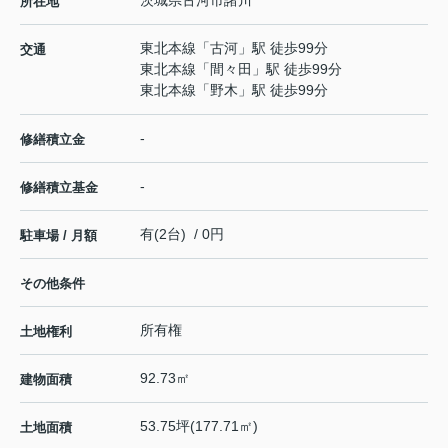
所在地
東北本線
「
古河
」駅 徒歩99分
交通
東北本線
「
間々田
」駅 徒歩99分
東北本線
「
野木
」駅 徒歩99分
-
修繕積立金
-
修繕積立基金
有(2台) / 0円
駐車場 / 月額
その他条件
所有権
土地権利
92.73㎡
建物面積
53.75坪(177.71㎡)
土地面積