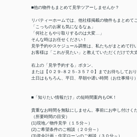
■他の物件もまとめて見学ツアーしませんか？
リバティーホームでは、他社様掲載の物件もまとめて
「こっちのお家も気になるなぁ」
「何社ともやり取りするのは大変…」
そんな時はお任せください！
見学予約やスケジュール調整は、私たちがまとめて行
お客様は「これが見たい」と教えていただくだけで大丈
右上の「見学予約する」ボタン、
または【０２９-８２５-３５７０】までお待ちしてお
土日はもちろん、平日、早朝や遅い時間（お仕事帰り
■「知りたい情報だけ」の短時間案内もOK！
貴重なお時間を無駄にしません。事前にお申し付けく
（所要時間の目安）
(1)現地／物件見学（１５分～）
(2)ご希望条件のご相談（２０分～）
(3)資金計画・住宅ローンのご相談（３０分～）