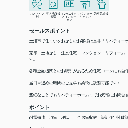
バストイレ
室内洗濯機
TVモニタ付
カウンター
浴室乾燥機
別
置場
きインター
キッチン
ホン
セールスポイント
土浦市で住まいをお探しのお客様は是非「リバティ
売却・土地探し・注文住宅・マンション・リフォーム
す。
各種金融機関とのお取引があるため住宅ローンにも自
当日や遅めの時間のご見学も柔軟に調整可能です♪
些細なことでもリバティーホームまでお気軽にお問合
ポイント
耐震構造
浴室１坪以上
全居室収納
設計住宅性能