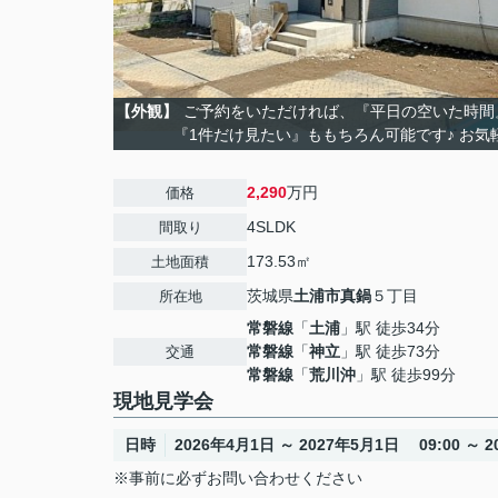
【外観】
ご予約をいただければ、『平日の空いた時間
『1件だけ見たい』ももちろん可能です♪ お気
2,290
万円
価格
4SLDK
間取り
173.53㎡
土地面積
茨城県
土浦市
真鍋
５丁目
所在地
常磐線
「
土浦
」駅 徒歩34分
常磐線
「
神立
」駅 徒歩73分
交通
常磐線
「
荒川沖
」駅 徒歩99分
現地見学会
日時
2026年4月1日 ～ 2027年5月1日 09:00 ～ 20
※事前に必ずお問い合わせください