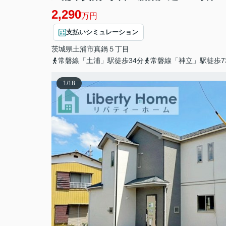
2,290
万円
支払いシミュレーション
茨城県
土浦市
真鍋
５丁目
常磐線「土浦」駅徒歩34分
常磐線「神立」駅徒歩7
1
/
18