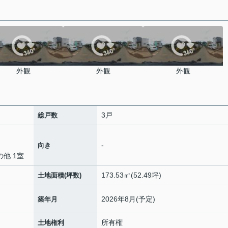
外観
外観
外観
3戸
総戸数
-
向き
の他 1室
173.53㎡(52.49坪)
土地面積(坪数)
2026年8月(予定)
築年月
所有権
土地権利