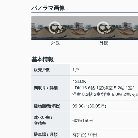
パノラマ画像
外観
外観
基本情報
1戸
販売戸数
4SLDK
LDK 16.6帖 1室
/
洋室 5.2帖 1室
/
間取り / 詳細
洋室 8.2帖 2室
/
洋室 6.0帖 2室
/
そ
99.36㎡(30.05坪)
建物面積(坪数)
建ぺい率 /
60%/150%
容積率
駐車場 / 月額
有(2台) / 0円