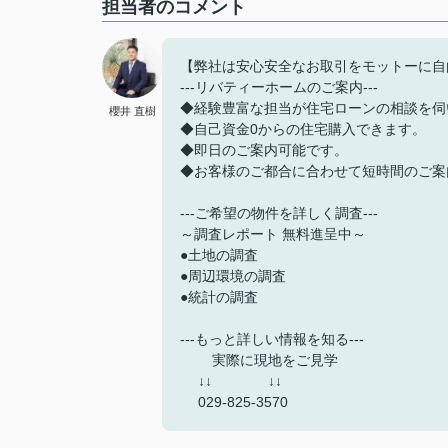
担当者のコメント
【弊社は安心安全なお取引をモットーに自
---リバティーホームのご案内---
◆経験豊富な担当が住宅ローンの相談を伺
櫻井 直樹
◆自己資金0からの住宅購入できます。
◆即日のご案内可能です。
◆お客様のご都合に合わせて短時間のご案
---ご希望の物件を詳しく調査---
～調査レポート 無料進呈中～
●土地の調査
●周辺環境の調査
●統計の調査
---もっと詳しい情報を知る---
実際に現地をご見学
↓↓ ↓↓
029-825-3570