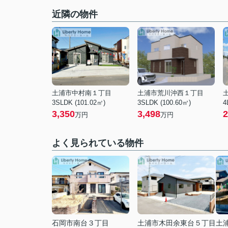
近隣の物件
土浦市中村南１丁目
土浦市荒川沖西１丁目
3SLDK (101.02㎡)
3SLDK (100.60㎡)
4
3,350
3,498
2
万円
万円
よく見られている物件
石岡市南台３丁目
土浦市木田余東台５丁目
土