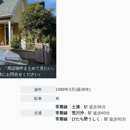
』『周辺物件まとめて見たい』
軽にお問合せください♪
1988年3月(築38年)
築年
有
駐車
常磐線
「
土浦
」駅 徒歩36分
常磐線
「
荒川沖
」駅 徒歩60分
交通
常磐線
「
ひたち野うしく
」駅 徒歩92分