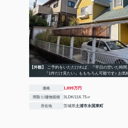
【外観】
ご予約をいただければ、『平日の空いた時間
『1件だけ見たい』ももちろん可能です♪ お気
1,899万円
価格
3LDK/116.75㎡
間取り/建物面積
茨城県
土浦市
永国東町
所在地