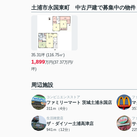
土浦市永国東町 中古戸建で募集中の物件
35.31坪 (116.75㎡)
1,899
万円(37.37万円/
坪)
周辺施設
コンビニエンスストア
フ
ファミリーマート 茨城土浦永国店
マ
311ｍ（4分）
3
生活雑貨店
フ
ザ・ダイソー土浦高津店
サ
941ｍ（12分）
2