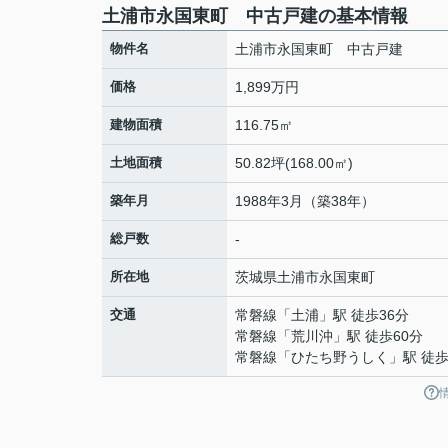
土浦市永国東町 中古戸建の基本情報
物件名
土浦市永国東町 中古戸建
価格
1,899万円
建物面積
116.75㎡
土地面積
50.82坪(168.00㎡)
築年月
1988年3月（築38年）
総戸数
-
所在地
茨城県
土浦市
永国東町
交通
常磐線
「
土浦
」駅 徒歩36分
常磐線
「
荒川沖
」駅 徒歩60分
常磐線
「
ひたち野うしく
」駅 徒歩