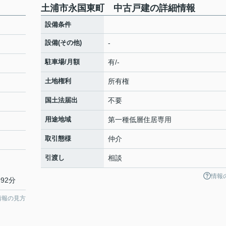
土浦市永国東町 中古戸建の詳細情報
設備条件
設備(その他)
-
駐車場/月額
有/-
土地権利
所有権
国土法届出
不要
用途地域
第一種低層住居専用
取引態様
仲介
引渡し
相談
情報
92分
情報の見方