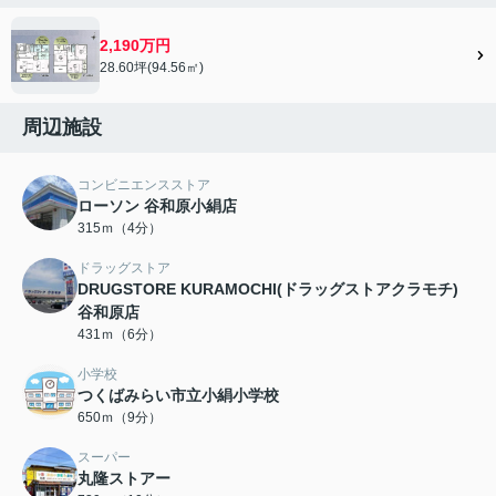
2,190万円
28.60坪(94.56㎡)
周辺施設
コンビニエンスストア
ローソン 谷和原小絹店
315ｍ（4分）
ドラッグストア
DRUGSTORE KURAMOCHI(ドラッグストアクラモチ)
谷和原店
431ｍ（6分）
小学校
つくばみらい市立小絹小学校
650ｍ（9分）
スーパー
丸隆ストアー