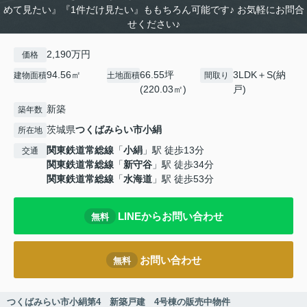
めて見たい』『1件だけ見たい』ももちろん可能です♪ お気軽にお問合
せください♪
2,190万円
価格
94.56㎡
66.55坪
3LDK＋S(納
建物面積
土地面積
間取り
(220.03㎡)
戸)
新築
築年数
茨城県
つくばみらい市
小絹
所在地
関東鉄道常総線
「
小絹
」駅 徒歩13分
交通
関東鉄道常総線
「
新守谷
」駅 徒歩34分
関東鉄道常総線
「
水海道
」駅 徒歩53分
LINEからお問い合わせ
無料
お問い合わせ
無料
つくばみらい市小絹第4 新築戸建 4号棟の販売中物件