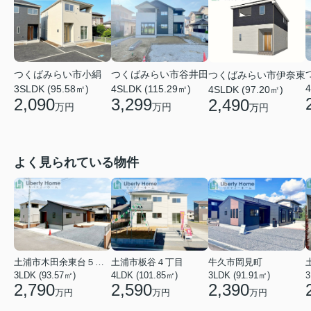
つくばみらい市小絹
つくばみらい市谷井田
つくばみらい市伊奈東
4
3SLDK (95.58㎡)
4SLDK (115.29㎡)
4SLDK (97.20㎡)
2,090
3,299
2,490
万円
万円
万円
よく見られている物件
土浦市木田余東台５丁目
土浦市板谷４丁目
牛久市岡見町
3LDK (93.57㎡)
4LDK (101.85㎡)
3LDK (91.91㎡)
3
2,790
2,590
2,390
万円
万円
万円