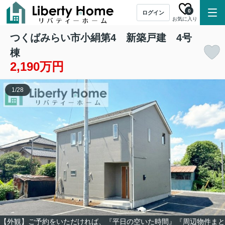
0
ログイン
お気に入り
つくばみらい市小絹第4 新築戸建 4号
棟
2,190万円
1
/
28
【外観】ご予約をいただければ、『平日の空いた時間』『周辺物件まと