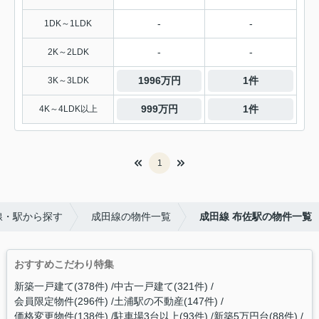
-
-
1DK～1LDK
-
-
2K～2LDK
1996万円
1件
3K～3LDK
999万円
1件
4K～4LDK以上
1
線・駅から探す
成田線の物件一覧
成田線 布佐駅の物件一覧
おすすめこだわり特集
新築一戸建て(378件)
中古一戸建て(321件)
会員限定物件(296件)
土浦駅の不動産(147件)
価格変更物件(138件)
駐車場3台以上(93件)
新築5万円台(88件)