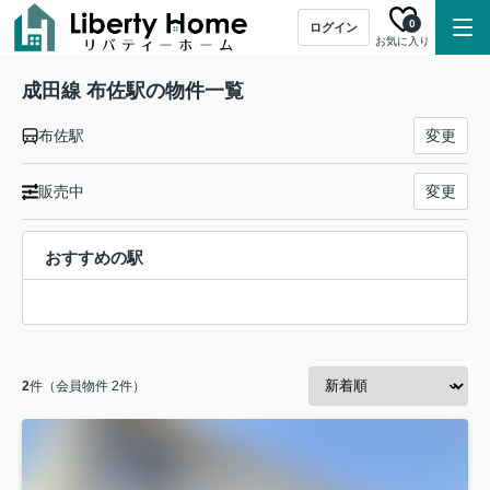
0
ログイン
お気に入り
成田線 布佐駅の物件一覧
布佐駅
変更
販売中
変更
おすすめの駅
2
件（会員物件 2件）