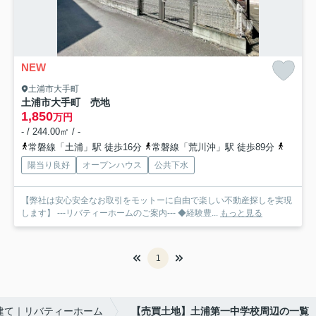
NEW
土浦市大手町
土浦市大手町 売地
1,850
万円
- / 244.00㎡ / -
常磐線「土浦」駅 徒歩16分
常磐線「荒川沖」駅 徒歩89分
常磐線
陽当り良好
オープンハウス
公共下水
【弊社は安心安全なお取引をモットーに自由で楽しい不動産探しを実現
します】 ---リバティーホームのご案内--- ◆経験豊...
もっと見る
1
建て｜リバティーホーム
【売買土地】土浦第一中学校周辺の一覧