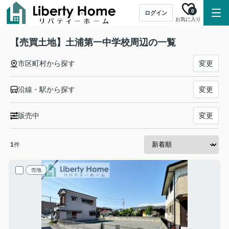
0
ログイン
お気に入り
【売買土地】土浦第一中学校周辺の一覧
市区町村から探す
変更
沿線・駅から探す
変更
販売中
変更
1
件
売地