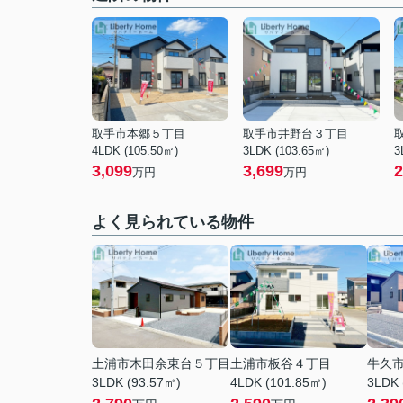
取手市本郷５丁目
取手市井野台３丁目
4LDK (105.50㎡)
3LDK (103.65㎡)
3
3,099
3,699
2
万円
万円
よく見られている物件
土浦市木田余東台５丁目
土浦市板谷４丁目
牛久
3LDK (93.57㎡)
4LDK (101.85㎡)
3LDK 