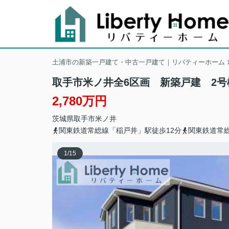
土浦市の新築一戸建て・中古一戸建て｜リバティーホーム
取手市米ノ井全6区画 新築戸建 2号
2,780万円
茨城県
取手市
米ノ井
関東鉄道常総線「稲戸井」駅徒歩12分
関東鉄道常総
1
/
15