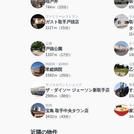
稲戸井
取
744ｍ（10分）
8
ファミリーレストラン
そ
ガスト取手戸頭店
取
1127ｍ（15分）
タ
1
公園
ホ
戸頭公園
ホ
1337ｍ（17分）
1
神経科・精神科
公
常総病院
乙
1582ｍ（20分）
2
ディスカウントショップ
和
ザ・ダイソー ジェーソン新取手店
す
2995ｍ（38分）
3
焼肉
ラ
宝島 取手中央タウン店
家
3432ｍ（43分）
3
近隣の物件