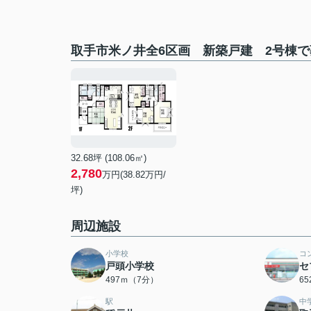
取手市米ノ井全6区画 新築戸建 2号棟
32.68坪 (108.06㎡)
2,780
万円(38.82万円/
坪)
周辺施設
小学校
コ
戸頭小学校
セ
497ｍ（7分）
6
駅
中