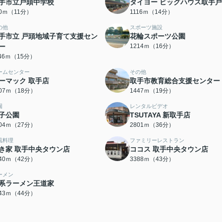
手市立戸頭中学校
タイヨー ビッグハウス取手
50ｍ（11分）
1116ｍ（14分）
の他
スポーツ施設
手市立 戸頭地域子育て支援セン
花輪スポーツ公園
ー
1214ｍ（16分）
146ｍ（15分）
ームセンター
その他
ーマック 取手店
取手市教育総合支援センター
407ｍ（18分）
1447ｍ（19分）
園
レンタルビデオ
子公園
TSUTAYA 新取手店
104ｍ（27分）
2801ｍ（36分）
風料理
ファミリーレストラン
き家 取手中央タウン店
ココス 取手中央タウン店
340ｍ（42分）
3388ｍ（43分）
ーメン
系ラーメン王道家
443ｍ（44分）