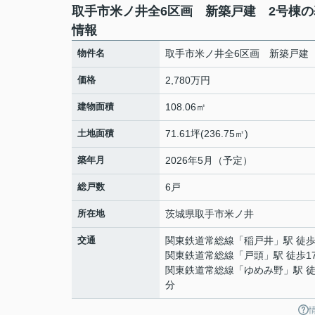
取手市米ノ井全6区画 新築戸建 2号棟の
情報
物件名
取手市米ノ井全6区画 新築戸建
価格
2,780万円
建物面積
108.06㎡
土地面積
71.61坪(236.75㎡)
築年月
2026年5月（予定）
総戸数
6戸
所在地
茨城県
取手市
米ノ井
交通
関東鉄道常総線
「
稲戸井
」駅 徒歩
関東鉄道常総線
「
戸頭
」駅 徒歩1
関東鉄道常総線
「
ゆめみ野
」駅 徒
分