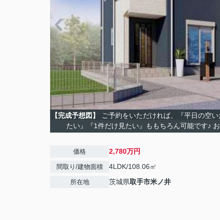
【完成予想図】
ご予約をいただければ、『平日の空い
たい』『1件だけ見たい』ももちろん可能です♪ 
2,780万円
価格
4LDK/108.06㎡
間取り/建物面積
茨城県
取手市
米ノ井
所在地