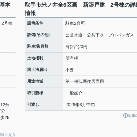
基本
取手市米ノ井全6区画 新築戸建 2号棟の詳
情報
 2号棟
設備条件
駐車2台可
設備(その他)
公営水道・公共下水・プロパンガス
駐車場/月額
有(2台)/0円
土地権利
所有権
国土法届出
不要
用途地域
第一種低層住居専用
取引態様
一般媒介
12分
引渡し
2026年6月中旬
7分
情報
歩25
情報の見方