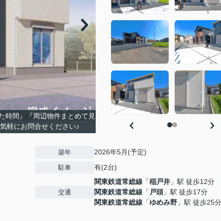
た時間』『周辺物件まとめて見
お気軽にお問合せください♪
2026年5月(予定)
築年
有(2台)
駐車
関東鉄道常総線
「
稲戸井
」駅 徒歩12分
関東鉄道常総線
「
戸頭
」駅 徒歩17分
交通
関東鉄道常総線
「
ゆめみ野
」駅 徒歩25