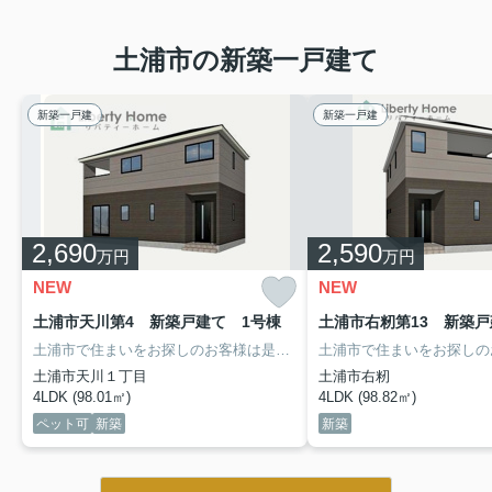
土浦市の新築一戸建て
新築一戸建
新築一戸建
2,690
2,590
万円
万円
NEW
NEW
土浦市天川第4 新築戸建て 1号棟
土浦市右籾第13 新築戸
土浦市で住まいをお探しのお客様は是非「リバティーホーム」へ
売
土浦市天川１丁目
土浦市右籾
4LDK (98.01㎡)
4LDK (98.82㎡)
ペット可
新築
新築