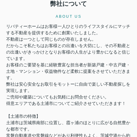
弊社について
☆写真更新しました☆
古河市関戸第1 新築戸建
ABOUT US
2290万円
リバティーホームはお客様一人ひとりのライフスタイルにマッチ
物件詳細へ
する不動産を提供するために創業いたしました。
不動産は一つとして同じものが存在しません。
◆土浦市の新築戸建
だからこそ私たちはお客様との出逢いを大切にし、その不動産と
◆つくば市の新築戸建
の出逢いがきっかけとなりお客様の人生がより豊かになると信じ
◆古河市の新築戸建
ています。
◆土浦市の中古戸建
お客様のご要望を基に経験豊富な担当者が新築戸建・中古戸建・
土地・マンション・収益物件など柔軟に提案をさせていただきま
2026.08.03
す。
☆写真更新しました☆
弊社は安心安全なお取引をモットーに自由で楽しい不動産探しを
実現します。
古河市三和 新築戸建 1号棟
ご売却や建築についてもお気軽にお問合せください。
得意エリアである土浦市についてご紹介させていただきます！
2490万円
物件詳細へ
【土浦市の特徴】
土浦市は茨城県南部に位置し、霞ヶ浦のほとりに広がる自然豊か
◆土浦市の新築戸建
な都市です。
◆つくば市の新築戸建
常磐自動車道や常磐線などがあり利便性もよく、茨城空港から約
◆古河市の新築戸建