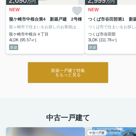
2,690
2,999
万円
万円
NEW
NEW
龍ケ崎市中根台第4 新築戸建 2号棟
つくば市谷田部第1 新
龍ヶ崎市で住まいをお探しのお客様は是非「リバティーホーム」へ
龍ケ崎市中根台４丁目
つくば市谷田部
4LDK (95.57㎡)
3LDK (111.78㎡)
新築
新築
新築一戸建て特集
をもっと見る
中古一戸建て
中古一戸建