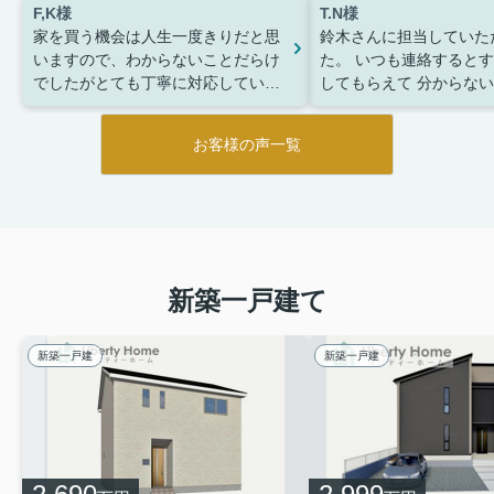
F,K様
T.N様
家を買う機会は人生一度きりだと思
鈴木さんに担当していた
いますので、わからないことだらけ
た。
いつも連絡するとす
でしたがとても丁寧に対応していた
してもらえて
分からない
だき心配なく進めていくことができ
たい事に対応してもらえ
ました。
安になる事もありません
お客様の声一覧
この度はありがとうござ
新築一戸建て
新築一戸建
新築一戸建