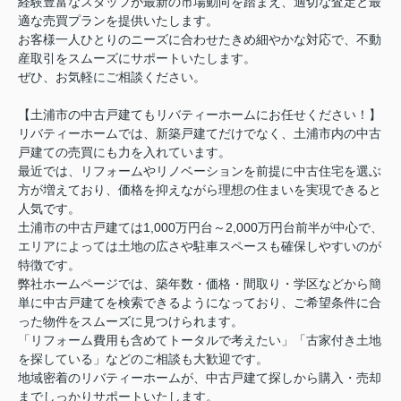
経験豊富なスタッフが最新の市場動向を踏まえ、適切な査定と最
適な売買プランを提供いたします。
お客様一人ひとりのニーズに合わせたきめ細やかな対応で、不動
産取引をスムーズにサポートいたします。
ぜひ、お気軽にご相談ください。
【土浦市の中古戸建てもリバティーホームにお任せください！】
リバティーホームでは、新築戸建てだけでなく、土浦市内の中古
戸建ての売買にも力を入れています。
最近では、リフォームやリノベーションを前提に中古住宅を選ぶ
方が増えており、価格を抑えながら理想の住まいを実現できると
人気です。
土浦市の中古戸建ては1,000万円台～2,000万円台前半が中心で、
エリアによっては土地の広さや駐車スペースも確保しやすいのが
特徴です。
弊社ホームページでは、築年数・価格・間取り・学区などから簡
単に中古戸建てを検索できるようになっており、ご希望条件に合
った物件をスムーズに見つけられます。
「リフォーム費用も含めてトータルで考えたい」「古家付き土地
を探している」などのご相談も大歓迎です。
地域密着のリバティーホームが、中古戸建て探しから購入・売却
までしっかりサポートいたします。