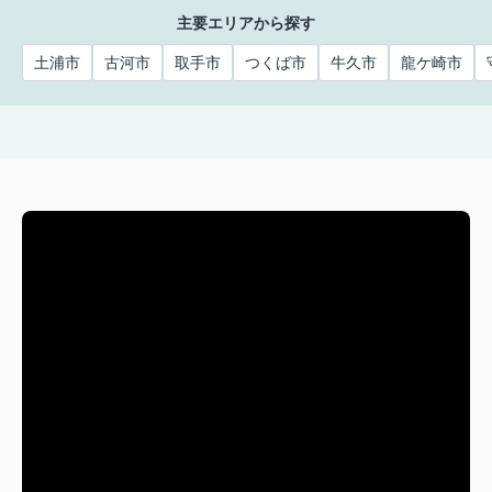
主要エリアから探す
土浦市
古河市
取手市
つくば市
牛久市
龍ケ崎市