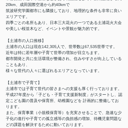
20km、成田国際空港から約40kmで
◆土浦市の中古戸建
筑波研究学園都市にも隣接しており、地理的な条件も非常に良い
エリアです。
2026.08.02
四季ごとの名所もあり、日本三大花火の一つである土浦花火大会
☆写真更新しました☆
や美しい桜並木など、イベントや景観が魅力的です。
古河市三和 新築戸建 2号棟
【土浦市の人口推移】
2290万円
土浦市の人口は現在142,305人で、世帯数は67,535世帯です。
物件詳細へ
近年は特に若年層や子育て世帯の増加が目立ちます。
都市開発と共に生活環境が整備され、住みやすさが向上している
◆土浦市の新築戸建
こともあり、
◆つくば市の新築戸建
様々な世代の人々に選ばれるエリアとなっています。
◆古河市の新築戸建
◆土浦市の中古戸建
【土浦市で子育て】
土浦市では子育て世代の皆さまへの支援も厚く行っております。
平成27年度から「子ども・子育て支援新制度」がスタートし、認
定こども園の普及や保育所、幼稚園などを 計画的に整備してお
ります。
また、保育事業（小規模保育等）を充実させることで、急速な少
子化の進行や子育ての孤立感等の負担感の増加、待機児童問題な
どの課題を解決するために動いております。