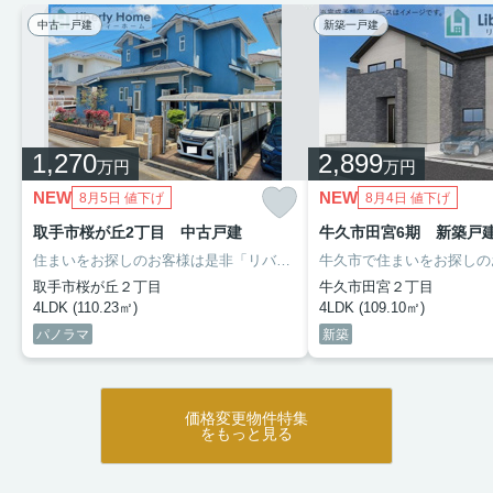
中古一戸建
新築一戸建
1,270
2,899
万円
万円
NEW
NEW
8月5日 値下げ
8月4日 値下げ
取手市桜が丘2丁目 中古戸建
牛久市田宮6期 新築戸
住まいをお探しのお客様は是非「リバティーホーム」へ
売却・土地
取手市桜が丘２丁目
牛久市田宮２丁目
4LDK (110.23㎡)
4LDK (109.10㎡)
パノラマ
新築
価格変更物件特集
をもっと見る