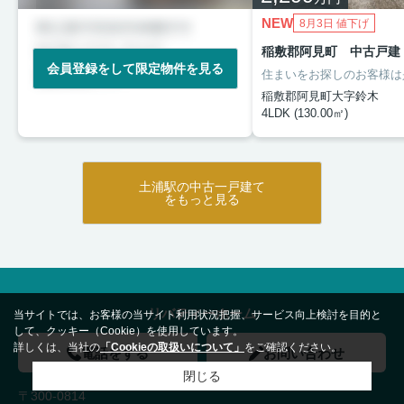
NEW
8月3日 値下げ
稲敷郡阿見町 中古戸建
会員登録をして限定物件を見る
稲敷郡阿見町大字鈴木
4LDK (130.00㎡)
土浦駅の中古一戸建て
をもっと見る
リバティーホーム
当サイトでは、お客様の当サイト利用状況把握、サービス向上検討を目的と
して、クッキー（Cookie）を使用しています。
詳しくは、当社の
「Cookieの取扱いについて」
をご確認ください。
電話をする
お問い合わせ
閉じる
〒300-0814