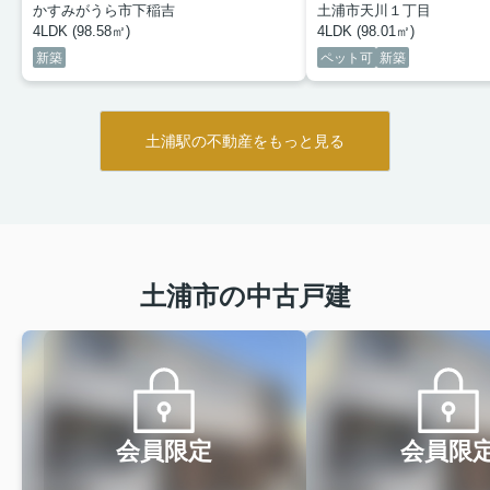
かすみがうら市下稲吉
土浦市天川１丁目
4LDK (98.58㎡)
4LDK (98.01㎡)
新築
ペット可
新築
土浦駅の不動産をもっと見る
土浦市の中古戸建
会員限定
会員限