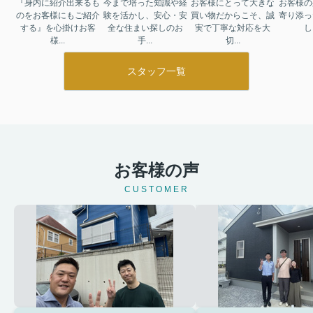
『身内に紹介出来るも
今まで培った知識や経
お客様にとって大きな
お客様の
のをお客様にもご紹介
験を活かし、安心・安
買い物だからこそ、誠
寄り添っ
する』を心掛けお客
全な住まい探しのお
実で丁寧な対応を大
し
様...
手...
切...
スタッフ一覧
お客様の声
CUSTOMER