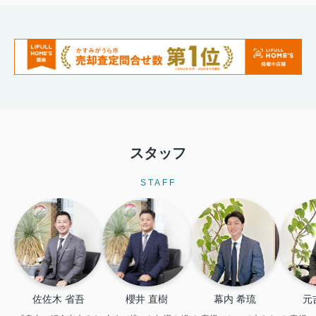
スタッフ
STAFF
佐佐木 省吾
櫻井 直樹
幕内 希琉
元