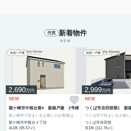
新着物件
売買
NEW
新築一戸建
新築一戸建
2,690
2,999
万円
万円
NEW
NEW
龍ケ崎市中根台第4 新築戸建 2号棟
つくば市谷田部第1 新
龍ヶ崎市で住まいをお探しのお客様は是非「リバティーホーム」へ
龍ケ崎市中根台４丁目
つくば市谷田部
4LDK (95.57㎡)
3LDK (111.78㎡)