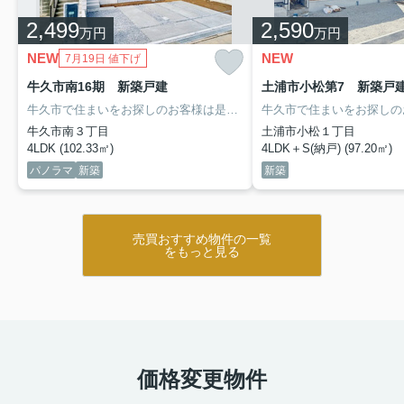
2,499
2,590
万円
万円
NEW
NEW
7月19日 値下げ
牛久市南16期 新築戸建
土浦市小松第7 新築戸
牛久市で住まいをお探しのお客様は是非「リバティーホーム」へ
売
牛久市南３丁目
土浦市小松１丁目
4LDK (102.33㎡)
4LDK＋S(納戸) (97.20㎡)
パノラマ
新築
新築
売買おすすめ物件の一覧
をもっと見る
価格変更物件