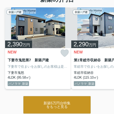
新築一戸建
新築一戸建
2,390
2,290
万円
万円
NEW
NEW
下妻市鬼怒第7 新築戸建
第1常総市収納谷 新築
下妻市で住まいをお探しのお客様は是非「リバティーホーム」へ
売
下妻市鬼怒
常総市収納谷
4LDK (95.58㎡)
4LDK (115.10㎡)
パノラマ
新築
パノラマ
新築
新築5万円台特集
をもっと見る