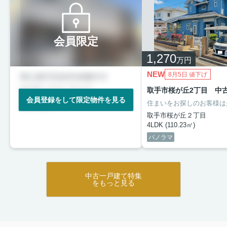
会員限定
1,270
万円
NEW
8月5日 値下げ
取手市桜が丘2丁目 中
会員登録をして限定物件を見る
取手市桜が丘２丁目
4LDK (110.23㎡)
パノラマ
中古一戸建て特集
をもっと見る