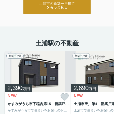
土浦市の新築一戸建て
をもっと見る
土浦駅の不動産
新築一戸建
新築一戸建
2,390
2,690
万円
万円
NEW
NEW
かすみがうら市下稲吉第15 新築戸建 5号棟
土浦市天川第4 新築戸
かすみがうら市で住まいをお探しのお客様は是非「リバティーホーム」へ