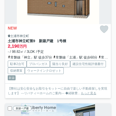
NEW
土浦市神立町
土浦市神立町第9 新築戸建 1号棟
2,190
万円
- / 98.82㎡ / 3LDK /予定
常磐線「神立」駅 徒歩37分
常磐線「土浦」駅 徒歩60分
常磐線「高浜」駅 徒歩99分
駐車2台可
プロパンガス
陽当り良好
建設住宅性能評価書付
収納豊富
ウォークインクロゼット
新築
【弊社は安心安全なお取引をモットーに自由で楽しい不動産探しを実現
します】 ---リバティーホームのご案内--- ◆経験豊...
もっと見る
新築一戸建