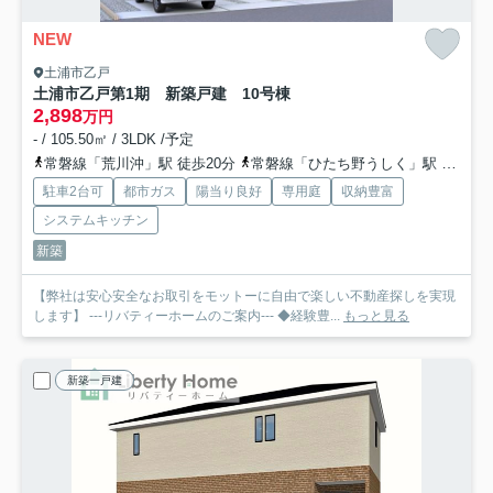
NEW
土浦市乙戸
土浦市乙戸第1期 新築戸建 10号棟
2,898
万円
- / 105.50㎡ / 3LDK /予定
常磐線「荒川沖」駅 徒歩20分
常磐線「ひたち野うしく」駅 徒歩58分
駐車2台可
都市ガス
陽当り良好
専用庭
収納豊富
システムキッチン
新築
【弊社は安心安全なお取引をモットーに自由で楽しい不動産探しを実現
します】 ---リバティーホームのご案内--- ◆経験豊...
もっと見る
新築一戸建