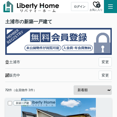
0
ログイン
お気に入り
土浦市の新築一戸建て
土浦市
変更
販売中
変更
72
件（会員物件 3件）
新築一戸建