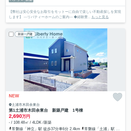
【弊社は安心安全なお取引をモットーに自由で楽しい不動産探しを実現
します】 ---リバティーホームのご案内--- ◆経験豊...
もっと見る
新築一戸建
NEW
土浦市木田余東台
第1土浦市木田余東台 新築戸建 1号棟
2,690
万円
- / 108.48㎡ / 4LDK /新築
常磐線「神立」駅 徒歩37分車6分 2.4km
常磐線「土浦」駅 徒歩51分