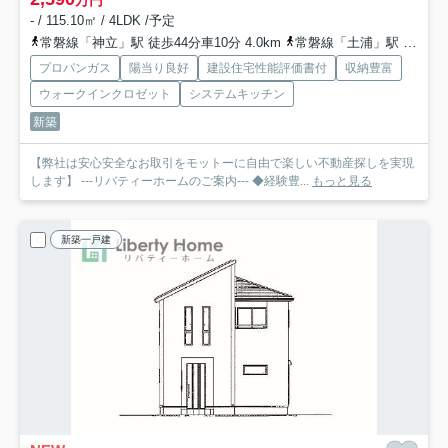
- / 115.10㎡ / 4LDK /予定
常磐線「神立」駅 徒歩44分車10分 4.0km
常磐線「土浦」駅 徒歩56分
プロパンガス
陽当り良好
建設住宅性能評価書付
収納豊富
ウォークインクロゼット
システムキッチン
新築
【弊社は安心安全なお取引をモットーに自由で楽しい不動産探しを実現
します】 ---リバティーホームのご案内--- ◆経験豊...
もっと見る
新築一戸建