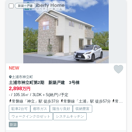
新築一戸建
NEW
土浦市神立町
土浦市神立町第2期 新築戸建 3号棟
2,898
万円
- / 105.16㎡ / 3LDK＋S(納戸) /予定
常磐線「神立」駅 徒歩37分
常磐線「土浦」駅 徒歩57分
常磐線「高浜」駅 徒歩99分
駐車2台可
都市ガス
陽当り良好
収納豊富
ウォークインクロゼット
システムキッチン
新築