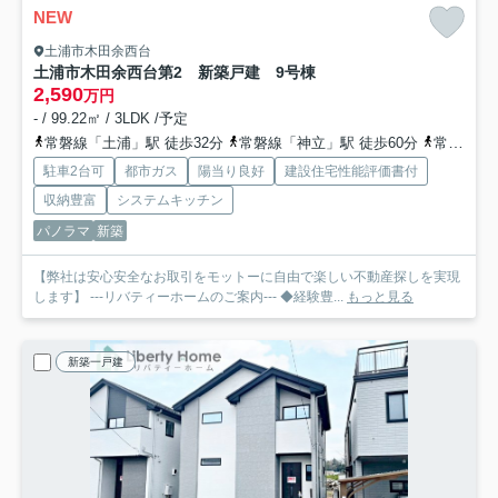
NEW
土浦市木田余西台
土浦市木田余西台第2 新築戸建 9号棟
2,590
万円
- / 99.22㎡ / 3LDK /予定
常磐線「土浦」駅 徒歩32分
常磐線「神立」駅 徒歩60分
常磐線「荒川沖」駅 徒歩99分
駐車2台可
都市ガス
陽当り良好
建設住宅性能評価書付
収納豊富
システムキッチン
パノラマ
新築
【弊社は安心安全なお取引をモットーに自由で楽しい不動産探しを実現
します】 ---リバティーホームのご案内--- ◆経験豊...
もっと見る
新築一戸建