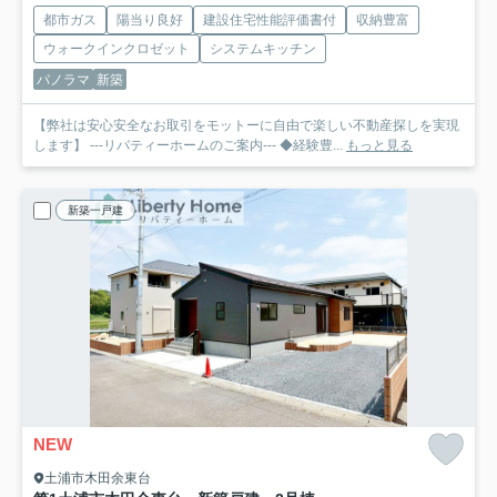
都市ガス
陽当り良好
建設住宅性能評価書付
収納豊富
ウォークインクロゼット
システムキッチン
パノラマ
新築
【弊社は安心安全なお取引をモットーに自由で楽しい不動産探しを実現
します】 ---リバティーホームのご案内--- ◆経験豊...
もっと見る
新築一戸建
NEW
土浦市木田余東台