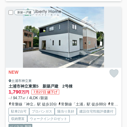
新築一戸建
NEW
土浦市神立東
土浦市神立東第5 新築戸建 2号棟
1,790
万円
7月27日 値下げ
- / 94.77㎡ / 4LDK /新築
常磐線「神立」駅 徒歩10分
常磐線「土浦」駅 徒歩88分
常磐線「高浜」駅 徒歩99分
駐車2台可
プロパンガス
陽当り良好
建設住宅性能評価書付
収納豊富
ウォークインクロゼット
パノラマ
新築