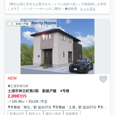
【弊社は安心安全なお取引をモットーに自由で楽しい不動産探しを実現
します】 ---リバティーホームのご案内--- ◆経験豊...
もっと見る
新築一戸建
NEW
土浦市神立町
土浦市神立町第2期 新築戸建 4号棟
2,898
万円
- / 105.99㎡ / 3SLDK /予定
常磐線「神立」駅 徒歩37分
常磐線「土浦」駅 徒歩57分
常磐線「高浜」駅 徒歩99分
駐車2台可
都市ガス
陽当り良好
収納豊富