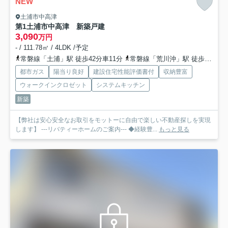
NEW
土浦市中高津
第1土浦市中高津 新築戸建
3,090
万円
- / 111.78㎡ / 4LDK /予定
常磐線「土浦」駅 徒歩42分車11分
常磐線「荒川沖」駅 徒歩62分
都市ガス
陽当り良好
建設住宅性能評価書付
収納豊富
ウォークインクロゼット
システムキッチン
新築
【弊社は安心安全なお取引をモットーに自由で楽しい不動産探しを実現
します】 ---リバティーホームのご案内--- ◆経験豊...
もっと見る