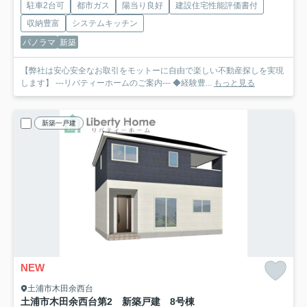
駐車2台可
都市ガス
陽当り良好
建設住宅性能評価書付
収納豊富
システムキッチン
パノラマ
新築
【弊社は安心安全なお取引をモットーに自由で楽しい不動産探しを実現
します】 ---リバティーホームのご案内--- ◆経験豊...
もっと見る
新築一戸建
NEW
土浦市木田余西台
土浦市木田余西台第2 新築戸建 8号棟