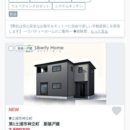
ウォークインクロゼット
システムキッチン
新築
【弊社は安心安全なお取引をモットーに自由で楽しい不動産探しを実現
します】 ---リバティーホームのご案内--- ◆経験豊...
もっと見る
新築一戸建
NEW
土浦市神立町
第1土浦市神立町 新築戸建
2,590
万円