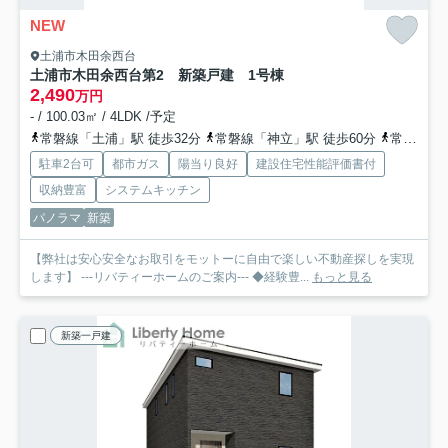
NEW
土浦市木田余西台
土浦市木田余西台第2 新築戸建 1号棟
2,490
万円
- / 100.03㎡ / 4LDK /予定
常磐線「土浦」駅 徒歩32分
常磐線「神立」駅 徒歩60分
常磐線「荒川沖」駅 徒歩99分
駐車2台可
都市ガス
陽当り良好
建設住宅性能評価書付
収納豊富
システムキッチン
パノラマ
新築
【弊社は安心安全なお取引をモットーに自由で楽しい不動産探しを実現
します】 ---リバティーホームのご案内--- ◆経験豊...
もっと見る
新築一戸建