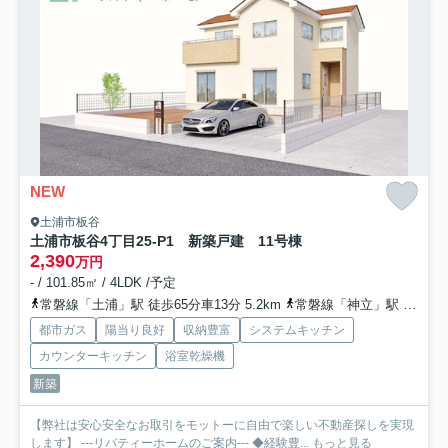
NEW
土浦市板谷
土浦市板谷4丁目25-P1 新築戸建 11号棟
2,390
万円
- / 101.85㎡ / 4LDK /予定
常磐線「土浦」駅 徒歩65分車13分 5.2km
常磐線「神立」駅 徒歩67分
都市ガス
陽当り良好
収納豊富
システムキッチン
カウンターキッチン
浴室乾燥機
新築
【弊社は安心安全なお取引をモットーに自由で楽しい不動産探しを実現
します】 ---リバティーホームのご案内--- ◆経験豊...
もっと見る