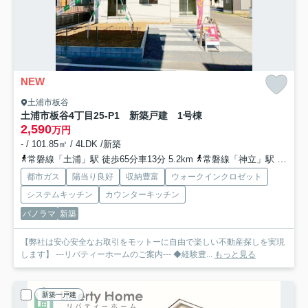
NEW
土浦市板谷
土浦市板谷4丁目25-P1 新築戸建 1号棟
2,590
万円
- / 101.85㎡ / 4LDK /新築
常磐線「土浦」駅 徒歩65分車13分 5.2km
常磐線「神立」駅 徒歩70分
都市ガス
陽当り良好
収納豊富
ウォークインクロゼット
システムキッチン
カウンターキッチン
パノラマ
新築
【弊社は安心安全なお取引をモットーに自由で楽しい不動産探しを実現
します】 ---リバティーホームのご案内--- ◆経験豊...
もっと見る
新築一戸建