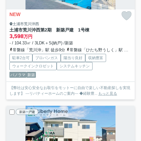
NEW
土浦市荒川沖西
土浦市荒川沖西第2期 新築戸建 1号棟
3,598
万円
- / 104.33㎡ / 3LDK＋S(納戸) /新築
常磐線「荒川沖」駅 徒歩9分
常磐線「ひたち野うしく」駅 徒歩46分
駐車2台可
プロパンガス
陽当り良好
収納豊富
ウォークインクロゼット
システムキッチン
パノラマ
新築
【弊社は安心安全なお取引をモットーに自由で楽しい不動産探しを実現
します】 ---リバティーホームのご案内--- ◆経験豊...
もっと見る
新築一戸建