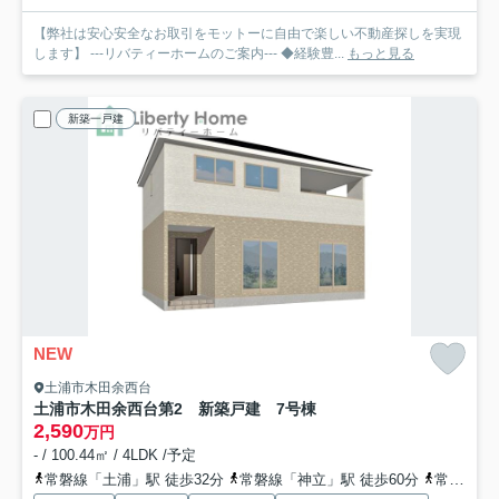
【弊社は安心安全なお取引をモットーに自由で楽しい不動産探しを実現
します】 ---リバティーホームのご案内--- ◆経験豊...
もっと見る
新築一戸建
NEW
土浦市木田余西台
土浦市木田余西台第2 新築戸建 7号棟
2,590
万円
- / 100.44㎡ / 4LDK /予定
常磐線「土浦」駅 徒歩32分
常磐線「神立」駅 徒歩60分
常磐線「荒川沖」駅 徒歩99分