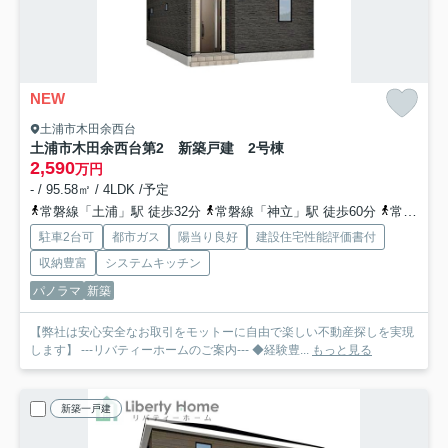
NEW
土浦市木田余西台
土浦市木田余西台第2 新築戸建 2号棟
2,590
万円
- / 95.58㎡ / 4LDK /予定
常磐線「土浦」駅 徒歩32分
常磐線「神立」駅 徒歩60分
常磐線「荒川沖」駅 徒歩99分
駐車2台可
都市ガス
陽当り良好
建設住宅性能評価書付
収納豊富
システムキッチン
パノラマ
新築
【弊社は安心安全なお取引をモットーに自由で楽しい不動産探しを実現
します】 ---リバティーホームのご案内--- ◆経験豊...
もっと見る
新築一戸建