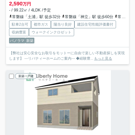
2,590
万円
- / 99.22㎡ / 4LDK /予定
常磐線「土浦」駅 徒歩32分
常磐線「神立」駅 徒歩60分
常磐線「荒川沖」駅 徒歩99分
駐車2台可
都市ガス
陽当り良好
建設住宅性能評価書付
収納豊富
ウォークインクロゼット
パノラマ
新築
【弊社は安心安全なお取引をモットーに自由で楽しい不動産探しを実現
します】 ---リバティーホームのご案内--- ◆経験豊...
もっと見る
新築一戸建