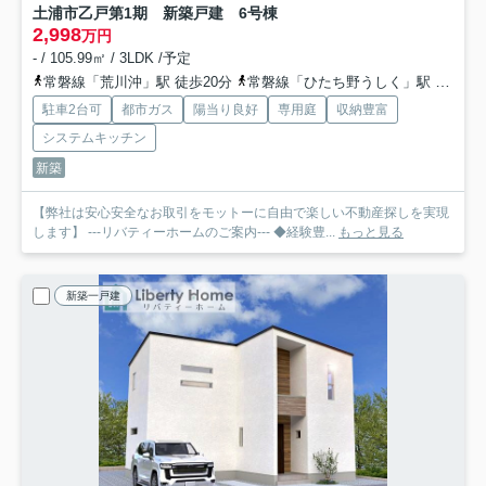
土浦市乙戸第1期 新築戸建 6号棟
2,998
万円
- / 105.99㎡ / 3LDK /予定
常磐線「荒川沖」駅 徒歩20分
常磐線「ひたち野うしく」駅 徒歩58分
駐車2台可
都市ガス
陽当り良好
専用庭
収納豊富
システムキッチン
新築
【弊社は安心安全なお取引をモットーに自由で楽しい不動産探しを実現
します】 ---リバティーホームのご案内--- ◆経験豊...
もっと見る
新築一戸建