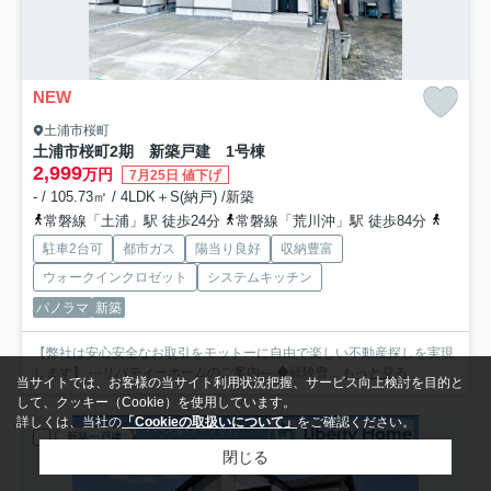
NEW
土浦市桜町
土浦市桜町2期 新築戸建 1号棟
2,999
万円
7月25日 値下げ
- / 105.73㎡ / 4LDK＋S(納戸) /新築
常磐線「土浦」駅 徒歩24分
常磐線「荒川沖」駅 徒歩84分
常磐線
駐車2台可
都市ガス
陽当り良好
収納豊富
ウォークインクロゼット
システムキッチン
パノラマ
新築
【弊社は安心安全なお取引をモットーに自由で楽しい不動産探しを実現
します】 ---リバティーホームのご案内--- ◆経験豊...
もっと見る
当サイトでは、お客様の当サイト利用状況把握、サービス向上検討を目的と
して、クッキー（Cookie）を使用しています。
詳しくは、当社の
「Cookieの取扱いについて」
をご確認ください。
新築一戸建
閉じる