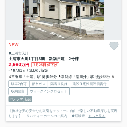
NEW
土浦市天川
土浦市天川1丁目3期 新築戸建 2号棟
2,980
万円
7月25日 値下げ
- / 97.91㎡ / 3LDK /新築
常磐線「土浦」駅 徒歩46分
常磐線「荒川沖」駅 徒歩63分
つくば
駐車2台可
都市ガス
陽当り良好
建設住宅性能評価書付
収納豊富
ウォークインクロゼット
パノラマ
新築
【弊社は安心安全なお取引をモットーに自由で楽しい不動産探しを実現
します】 ---リバティーホームのご案内--- ◆経験豊...
もっと見る