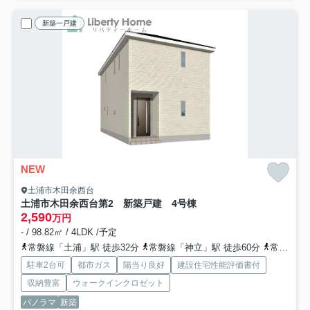
新築一戸建
NEW
土浦市木田余西台
土浦市木田余西台第2 新築戸建 4号棟
2,590
万円
- / 98.82㎡ / 4LDK /予定
常磐線「土浦」駅 徒歩32分
常磐線「神立」駅 徒歩60分
常磐線「荒川沖」駅 徒歩99分
駐車2台可
都市ガス
陽当り良好
建設住宅性能評価書付
収納豊富
ウォークインクロゼット
パノラマ
新築