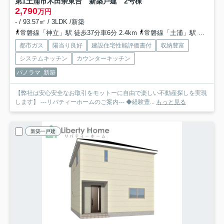
第1土浦市木田余東台 新築戸建 2号棟
2,790
万円
- / 93.57㎡ / 3LDK /新築
常磐線「神立」駅 徒歩37分車6分 2.4km
常磐線「土浦」駅 徒歩51分
都市ガス
陽当り良好
建設住宅性能評価書付
収納豊富
システムキッチン
カウンターキッチン
パノラマ
新築
【弊社は安心安全なお取引をモットーに自由で楽しい不動産探しを実現
します】 ---リバティーホームのご案内--- ◆経験豊...
もっと見る
新築一戸建