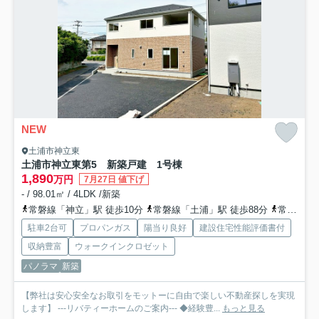
NEW
土浦市神立東
土浦市神立東第5 新築戸建 1号棟
1,890
万円
7月27日 値下げ
- / 98.01㎡ / 4LDK /新築
常磐線「神立」駅 徒歩10分
常磐線「土浦」駅 徒歩88分
常磐線「高浜」駅 徒歩99分
駐車2台可
プロパンガス
陽当り良好
建設住宅性能評価書付
収納豊富
ウォークインクロゼット
パノラマ
新築
【弊社は安心安全なお取引をモットーに自由で楽しい不動産探しを実現
します】 ---リバティーホームのご案内--- ◆経験豊...
もっと見る