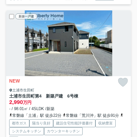
新築一戸建
NEW
土浦市生田町
土浦市生田町第4 新築戸建 6号棟
2,990
万円
- / 98.01㎡ / 4SLDK /新築
常磐線「土浦」駅 徒歩22分
常磐線「荒川沖」駅 徒歩91分
常磐線
都市ガス
陽当り良好
建設住宅性能評価書付
収納豊富
システムキッチン
カウンターキッチン