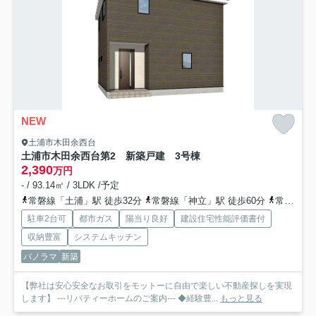
NEW
土浦市木田余西台
土浦市木田余西台第2 新築戸建 3号棟
2,390
万円
- / 93.14㎡ / 3LDK /予定
常磐線「土浦」駅 徒歩32分
常磐線「神立」駅 徒歩60分
常磐線「荒川沖」駅 徒歩99分
駐車2台可
都市ガス
陽当り良好
建設住宅性能評価書付
収納豊富
システムキッチン
パノラマ
新築
【弊社は安心安全なお取引をモットーに自由で楽しい不動産探しを実現
します】 ---リバティーホームのご案内--- ◆経験豊...
もっと見る