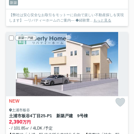
新築
【弊社は安心安全なお取引をモットーに自由で楽しい不動産探しを実現
します】 ---リバティーホームのご案内--- ◆経験豊...
もっと見る
新築一戸建
NEW
土浦市板谷
土浦市板谷4丁目25-P1 新築戸建 9号棟
2,390
万円
- / 101.85㎡ / 4LDK /予定