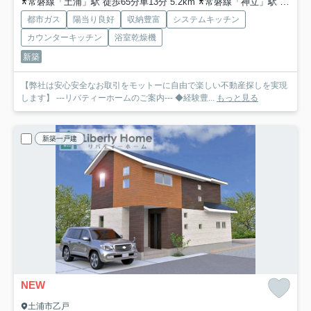
常磐線「土浦」駅 徒歩65分車13分 5.2km
常磐線「神立」駅 徒歩67分
都市ガス
陽当り良好
収納豊富
システムキッチン
カウンターキッチン
浴室乾燥機
新築
【弊社は安心安全なお取引をモットーに自由で楽しい不動産探しを実現
します】 ---リバティーホームのご案内--- ◆経験豊...
もっと見る
新築一戸建
NEW
土浦市乙戸