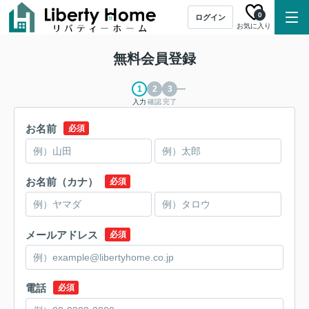
0
ログイン
お気に入り
無料会員登録
入力
確認
完了
お名前
必須
お名前（カナ）
必須
メールアドレス
必須
電話
必須