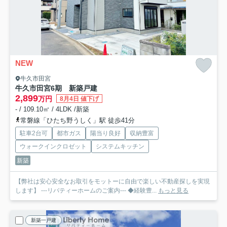
NEW
牛久市田宮
牛久市田宮6期 新築戸建
2,899
万円
8月4日 値下げ
- / 109.10㎡ / 4LDK /新築
常磐線「ひたち野うしく」駅 徒歩41分
駐車2台可
都市ガス
陽当り良好
収納豊富
ウォークインクロゼット
システムキッチン
新築
【弊社は安心安全なお取引をモットーに自由で楽しい不動産探しを実現
します】 ---リバティーホームのご案内--- ◆経験豊...
もっと見る
新築一戸建