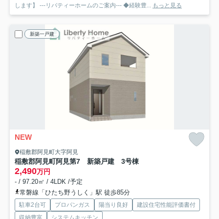
します】 ---リバティーホームのご案内--- ◆経験豊...
もっと見る
新築一戸建
NEW
稲敷郡阿見町大字阿見
稲敷郡阿見町阿見第7 新築戸建 3号棟
2,490
万円
- / 97.20㎡ / 4LDK /予定
常磐線「ひたち野うしく」駅 徒歩85分
駐車2台可
プロパンガス
陽当り良好
建設住宅性能評価書付
収納豊富
システムキッチン