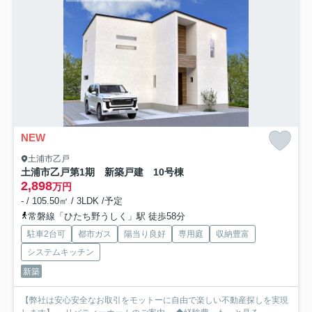
NEW
土浦市乙戸
土浦市乙戸第1期 新築戸建 10号棟
2,898
万円
- / 105.50㎡ / 3LDK /予定
常磐線「ひたち野うしく」駅 徒歩58分
駐車2台可
都市ガス
陽当り良好
専用庭
収納豊富
システムキッチン
新築
【弊社は安心安全なお取引をモットーに自由で楽しい不動産探しを実現