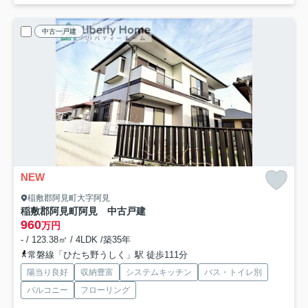
中古一戸建
NEW
稲敷郡阿見町大字阿見
稲敷郡阿見町阿見 中古戸建
960
万円
- / 123.38㎡ / 4LDK /築35年
常磐線「ひたち野うしく」駅 徒歩111分
陽当り良好
収納豊富
システムキッチン
バス・トイレ別
バルコニー
フローリング