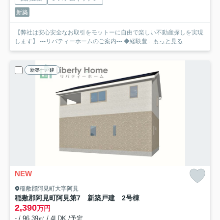
新築
【弊社は安心安全なお取引をモットーに自由で楽しい不動産探しを実現
します】 ---リバティーホームのご案内--- ◆経験豊...
もっと見る
新築一戸建
NEW
稲敷郡阿見町大字阿見
稲敷郡阿見町阿見第7 新築戸建 2号棟
2,390
万円
- / 96.39㎡ / 4LDK /予定