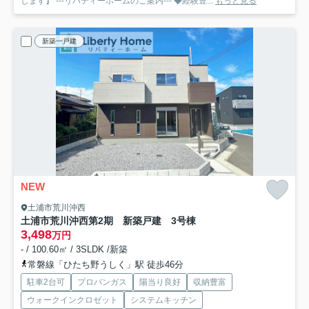
します】 ---リバティーホームのご案内--- ◆経験豊...
もっと見る
新築一戸建
NEW
土浦市荒川沖西
土浦市荒川沖西第2期 新築戸建 3号棟
3,498
万円
- / 100.60㎡ / 3SLDK /新築
常磐線「ひたち野うしく」駅 徒歩46分
駐車2台可
プロパンガス
陽当り良好
収納豊富
ウォークインクロゼット
システムキッチン