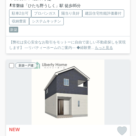
常磐線「ひたち野うしく」駅 徒歩85分
駐車2台可
プロパンガス
陽当り良好
建設住宅性能評価書付
収納豊富
システムキッチン
新築
【弊社は安心安全なお取引をモットーに自由で楽しい不動産探しを実現
します】 ---リバティーホームのご案内--- ◆経験豊...
もっと見る
新築一戸建
NEW