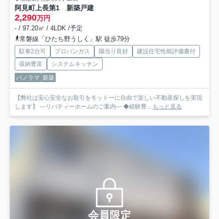
阿見町上長第1 新築戸建
2,290
万円
- / 97.20㎡ / 4LDK /予定
常磐線「ひたち野うしく」駅 徒歩79分
駐車2台可
プロパンガス
陽当り良好
建設住宅性能評価書付
収納豊富
システムキッチン
パノラマ
新築
【弊社は安心安全なお取引をモットーに自由で楽しい不動産探しを実現
します】 ---リバティーホームのご案内--- ◆経験豊...
もっと見る
会員限定