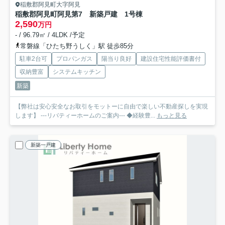
稲敷郡阿見町大字阿見
稲敷郡阿見町阿見第7 新築戸建 1号棟
2,590
万円
- / 96.79㎡ / 4LDK /予定
常磐線「ひたち野うしく」駅 徒歩85分
駐車2台可
プロパンガス
陽当り良好
建設住宅性能評価書付
収納豊富
システムキッチン
新築
【弊社は安心安全なお取引をモットーに自由で楽しい不動産探しを実現
します】 ---リバティーホームのご案内--- ◆経験豊...
もっと見る
新築一戸建