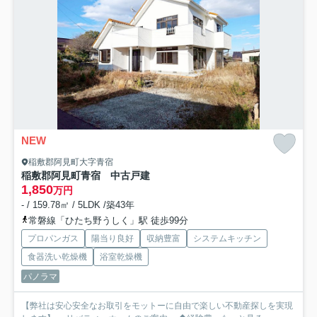
NEW
稲敷郡阿見町大字青宿
稲敷郡阿見町青宿 中古戸建
1,850
万円
- / 159.78㎡ / 5LDK /築43年
常磐線「ひたち野うしく」駅 徒歩99分
プロパンガス
陽当り良好
収納豊富
システムキッチン
食器洗い乾燥機
浴室乾燥機
パノラマ
【弊社は安心安全なお取引をモットーに自由で楽しい不動産探しを実現