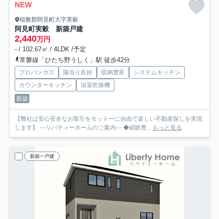
NEW
稲敷郡阿見町大字実穀
阿見町実穀 新築戸建
2,440
万円
- / 102.67㎡ / 4LDK /予定
常磐線「ひたち野うしく」駅 徒歩42分
プロパンガス
陽当り良好
収納豊富
システムキッチン
カウンターキッチン
浴室乾燥機
新築
【弊社は安心安全なお取引をモットーに自由で楽しい不動産探しを実現
します】 ---リバティーホームのご案内--- ◆経験豊...
もっと見る
新築一戸建