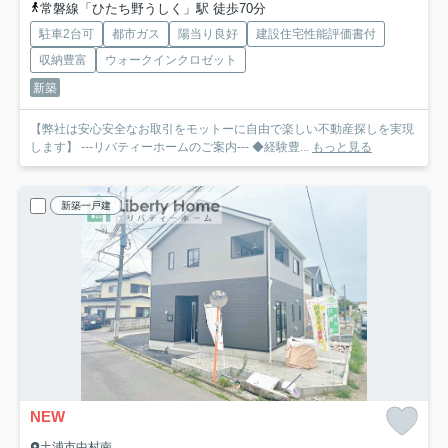
常磐線「ひたち野うしく」駅 徒歩70分
駐車2台可
都市ガス
陽当り良好
建設住宅性能評価書付
収納豊富
ウォークインクロゼット
新築
【弊社は安心安全なお取引をモットーに自由で楽しい不動産探しを実現
します】 ---リバティーホームのご案内--- ◆経験豊...
もっと見る
新築一戸建
NEW
土浦市中村南