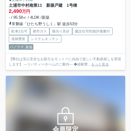
土浦市中村南第11 新築戸建 1号棟
2,490
万円
- / 95.58㎡ / 4LDK /新築
常磐線「ひたち野うしく」駅 徒歩53分
駐車2台可
都市ガス
陽当り良好
建設住宅性能評価書付
収納豊富
システムキッチン
パノラマ
新築
【弊社は安心安全なお取引をモットーに自由で楽しい不動産探しを実現
します】 ---リバティーホームのご案内--- ◆経験豊...
もっと見る
会員限定