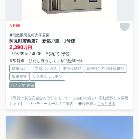
NEW
稲敷郡阿見町大字若栗
阿見町若栗第7 新築戸建 1号棟
2,390
万円
- / 96.39㎡ / 4LDK＋S(納戸) /予定
常磐線「ひたち野うしく」駅 徒歩96分
駐車2台可
プロパンガス
陽当り良好
建設住宅性能評価書付
収納豊富
システムキッチン
パノラマ
新築
【弊社は安心安全なお取引をモットーに自由で楽しい不動産探しを実現
します】 ---リバティーホームのご案内--- ◆経験豊...
もっと見る