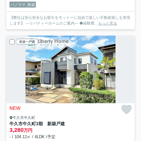
パノラマ
新築
【弊社は安心安全なお取引をモットーに自由で楽しい不動産探しを実現
します】 ---リバティーホームのご案内--- ◆経験豊...
もっと見る
新築一戸建
NEW
牛久市牛久町
牛久市牛久町3期 新築戸建
3,280
万円
- / 104.12㎡ / 4LDK /予定