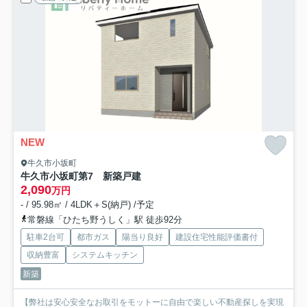
NEW
牛久市小坂町
牛久市小坂町第7 新築戸建
2,090
万円
- / 95.98㎡ / 4LDK＋S(納戸) /予定
常磐線「ひたち野うしく」駅 徒歩92分
駐車2台可
都市ガス
陽当り良好
建設住宅性能評価書付
収納豊富
システムキッチン
新築
【弊社は安心安全なお取引をモットーに自由で楽しい不動産探しを実現