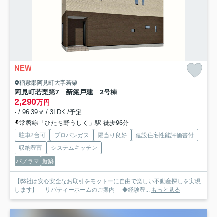
NEW
稲敷郡阿見町大字若栗
阿見町若栗第7 新築戸建 2号棟
2,290
万円
- / 96.39㎡ / 3LDK /予定
常磐線「ひたち野うしく」駅 徒歩96分
駐車2台可
プロパンガス
陽当り良好
建設住宅性能評価書付
収納豊富
システムキッチン
パノラマ
新築
【弊社は安心安全なお取引をモットーに自由で楽しい不動産探しを実現
します】 ---リバティーホームのご案内--- ◆経験豊...
もっと見る