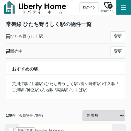
0
ログイン
お気に入り
常磐線 ひたち野うしく駅の物件一覧
ひたち野うしく駅
変更
販売中
変更
おすすめの駅
荒川沖駅
/
土浦駅
/
ひたち野うしく駅
/
龍ケ崎市駅
/
牛久駅
/
古河駅
/
神立駅
/
入地駅
/
高浜駅
/
つくば駅
139
件（会員物件 70件）
新築一戸建