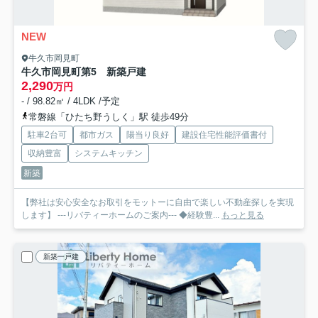
NEW
牛久市岡見町
牛久市岡見町第5 新築戸建
2,290
万円
- / 98.82㎡ / 4LDK /予定
常磐線「ひたち野うしく」駅 徒歩49分
駐車2台可
都市ガス
陽当り良好
建設住宅性能評価書付
収納豊富
システムキッチン
新築
【弊社は安心安全なお取引をモットーに自由で楽しい不動産探しを実現
します】 ---リバティーホームのご案内--- ◆経験豊...
もっと見る
新築一戸建