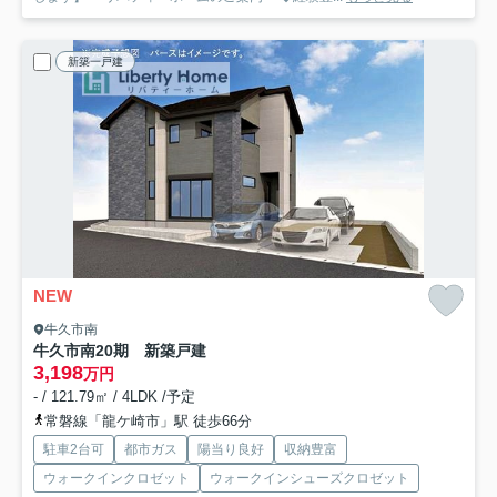
新築一戸建
NEW
牛久市南
牛久市南20期 新築戸建
3,198
万円
- / 121.79㎡ / 4LDK /予定
常磐線「龍ケ崎市」駅 徒歩66分
駐車2台可
都市ガス
陽当り良好
収納豊富
ウォークインクロゼット
ウォークインシューズクロゼット