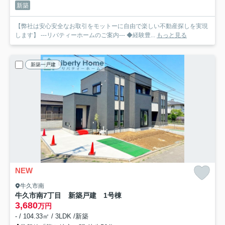
新築
【弊社は安心安全なお取引をモットーに自由で楽しい不動産探しを実現
します】 ---リバティーホームのご案内--- ◆経験豊...
もっと見る
新築一戸建
NEW
牛久市南
牛久市南7丁目 新築戸建 1号棟
3,680
万円
- / 104.33㎡ / 3LDK /新築