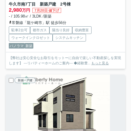
牛久市南7丁目 新築戸建 2号棟
2,980
万円
7月20日 値下げ
- / 105.98㎡ / 3LDK /新築
常磐線「龍ケ崎市」駅 徒歩56分
駐車2台可
都市ガス
陽当り良好
収納豊富
ウォークインクロゼット
システムキッチン
パノラマ
新築
【弊社は安心安全なお取引をモットーに自由で楽しい不動産探しを実現
します】 ---リバティーホームのご案内--- ◆経験豊...
もっと見る
新築一戸建