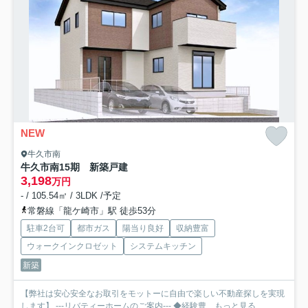
NEW
牛久市南
牛久市南15期 新築戸建
3,198
万円
- / 105.54㎡ / 3LDK /予定
常磐線「龍ケ崎市」駅 徒歩53分
駐車2台可
都市ガス
陽当り良好
収納豊富
ウォークインクロゼット
システムキッチン
新築
【弊社は安心安全なお取引をモットーに自由で楽しい不動産探しを実現
します】 ---リバティーホームのご案内--- ◆経験豊...
もっと見る