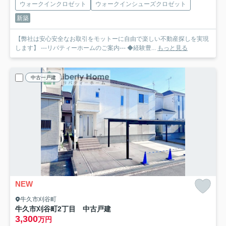
ウォークインクロゼット
ウォークインシューズクロゼット
新築
【弊社は安心安全なお取引をモットーに自由で楽しい不動産探しを実現
します】 ---リバティーホームのご案内--- ◆経験豊...
もっと見る
中古一戸建
NEW
牛久市刈谷町
牛久市刈谷町2丁目 中古戸建
3,300
万円