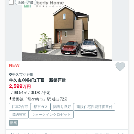
新築一戸建
NEW
牛久市刈谷町
牛久市刈谷町1丁目 新築戸建
2,599
万円
- / 98.54㎡ / 3LDK /予定
常磐線「龍ケ崎市」駅 徒歩72分
駐車2台可
都市ガス
陽当り良好
建設住宅性能評価書付
収納豊富
ウォークインクロゼット
新築