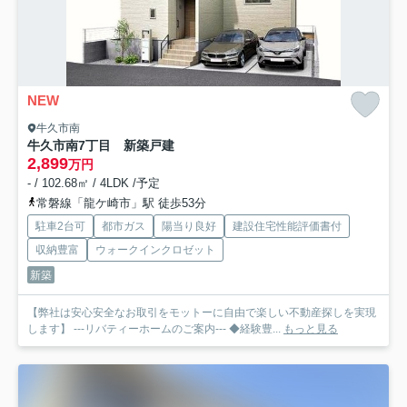
NEW
牛久市南
牛久市南7丁目 新築戸建
2,899
万円
- / 102.68㎡ / 4LDK /予定
常磐線「龍ケ崎市」駅 徒歩53分
駐車2台可
都市ガス
陽当り良好
建設住宅性能評価書付
収納豊富
ウォークインクロゼット
新築
【弊社は安心安全なお取引をモットーに自由で楽しい不動産探しを実現
します】 ---リバティーホームのご案内--- ◆経験豊...
もっと見る