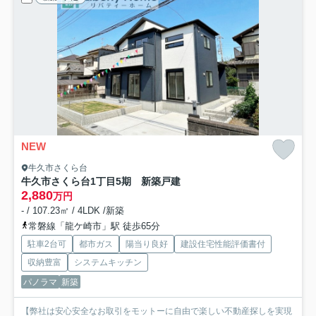
NEW
牛久市さくら台
牛久市さくら台1丁目5期 新築戸建
2,880
万円
- / 107.23㎡ / 4LDK /新築
常磐線「龍ケ崎市」駅 徒歩65分
駐車2台可
都市ガス
陽当り良好
建設住宅性能評価書付
収納豊富
システムキッチン
パノラマ
新築
【弊社は安心安全なお取引をモットーに自由で楽しい不動産探しを実現