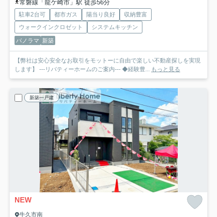
常磐線「龍ケ崎市」駅 徒歩56分
駐車2台可
都市ガス
陽当り良好
収納豊富
ウォークインクロゼット
システムキッチン
パノラマ
新築
【弊社は安心安全なお取引をモットーに自由で楽しい不動産探しを実現
します】 ---リバティーホームのご案内--- ◆経験豊...
もっと見る
新築一戸建
NEW
牛久市南