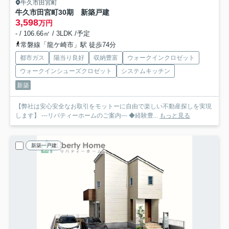
牛久市田宮町
牛久市田宮町30期 新築戸建
3,598
万円
- / 106.66㎡ / 3LDK /予定
常磐線「龍ケ崎市」駅 徒歩74分
都市ガス
陽当り良好
収納豊富
ウォークインクロゼット
ウォークインシューズクロゼット
システムキッチン
新築
【弊社は安心安全なお取引をモットーに自由で楽しい不動産探しを実現
します】 ---リバティーホームのご案内--- ◆経験豊...
もっと見る
新築一戸建