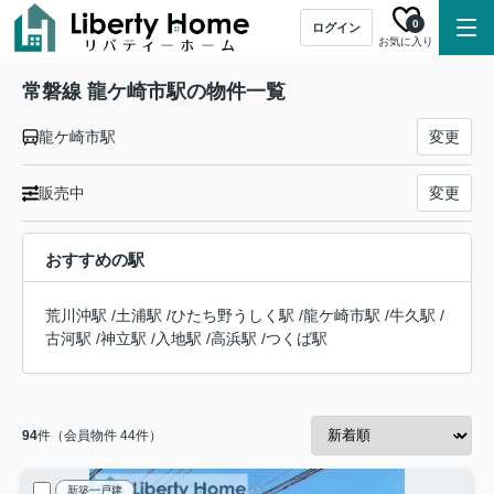
0
ログイン
お気に入り
常磐線 龍ケ崎市駅の物件一覧
龍ケ崎市駅
変更
販売中
変更
おすすめの駅
荒川沖駅
/
土浦駅
/
ひたち野うしく駅
/
龍ケ崎市駅
/
牛久駅
/
古河駅
/
神立駅
/
入地駅
/
高浜駅
/
つくば駅
94
件（会員物件 44件）
新築一戸建