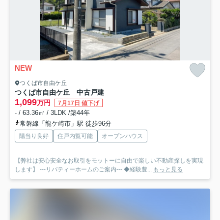
NEW
つくば市自由ケ丘
つくば市自由ケ丘 中古戸建
1,099
万円
7月17日 値下げ
- / 63.36㎡ / 3LDK /築44年
常磐線「龍ケ崎市」駅 徒歩96分
陽当り良好
住戸内覧可能
オープンハウス
【弊社は安心安全なお取引をモットーに自由で楽しい不動産探しを実現
します】 ---リバティーホームのご案内--- ◆経験豊...
もっと見る