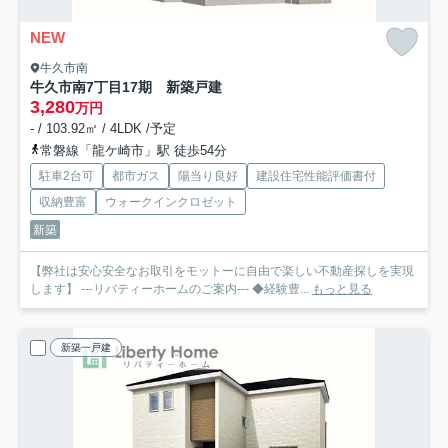
NEW
牛久市南
牛久市南7丁目17期 新築戸建
3,280
万円
- / 103.92㎡ / 4LDK /予定
常磐線「龍ケ崎市」駅 徒歩54分
駐車2台可
都市ガス
陽当り良好
建設住宅性能評価書付
収納豊富
ウォークインクロゼット
新築
【弊社は安心安全なお取引をモットーに自由で楽しい不動産探しを実現
します】 ---リバティーホームのご案内--- ◆経験豊...
もっと見る
新築一戸建