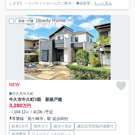
します】 ---リバティーホームのご案内--- ◆経験豊...
もっと見る
新築一戸建
NEW
牛久市牛久町
牛久市牛久町3期 新築戸建
3,280
万円
- / 104.12㎡ / 4LDK /予定
常磐線「龍ケ崎市」駅 徒歩60分
駐車2台可
都市ガス
陽当り良好
建設住宅性能評価書付
収納豊富
ウォークインクロゼット