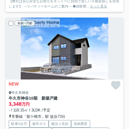
【弊社は安心安全なお取引をモットーに自由で楽しい不動産探しを実現
します】 ---リバティーホームのご案内--- ◆経験豊...
もっと見る
新築一戸建
NEW
牛久市神谷
牛久市神谷10期 新築戸建
3,348
万円
- / 118.15㎡ / 3LDK /予定
常磐線「龍ケ崎市」駅 徒歩73分
駐車2台可
都市ガス
陽当り良好
収納豊富