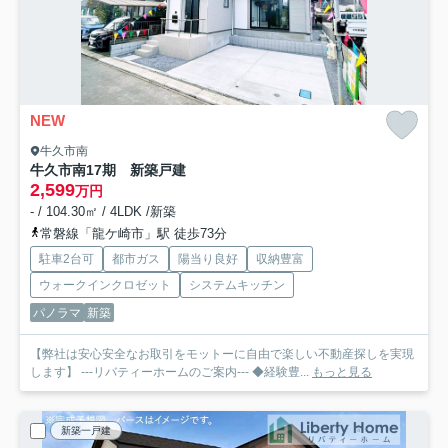
NEW
牛久市南
牛久市南17期 新築戸建
2,599
万円
- / 104.30㎡ / 4LDK /新築
常磐線「龍ケ崎市」駅 徒歩73分
駐車2台可
都市ガス
陽当り良好
収納豊富
ウォークインクロゼット
システムキッチン
パノラマ
新築
【弊社は安心安全なお取引をモットーに自由で楽しい不動産探しを実現
します】 ---リバティーホームのご案内--- ◆経験豊...
もっと見る
新築一戸建