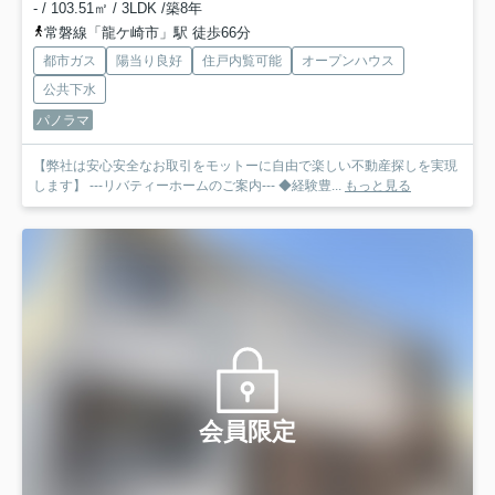
- / 103.51㎡ / 3LDK /築8年
常磐線「龍ケ崎市」駅 徒歩66分
都市ガス
陽当り良好
住戸内覧可能
オープンハウス
公共下水
パノラマ
【弊社は安心安全なお取引をモットーに自由で楽しい不動産探しを実現
します】 ---リバティーホームのご案内--- ◆経験豊...
もっと見る
会員限定