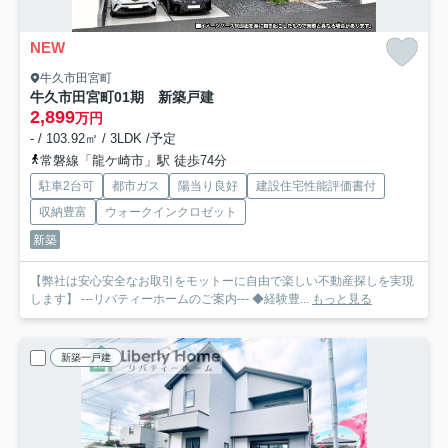
NEW
牛久市田宮町
牛久市田宮町01期 新築戸建
2,899
万円
- / 103.92㎡ / 3LDK /予定
常磐線「龍ケ崎市」駅 徒歩74分
駐車2台可
都市ガス
陽当り良好
建設住宅性能評価書付
収納豊富
ウォークインクロゼット
新築
【弊社は安心安全なお取引をモットーに自由で楽しい不動産探しを実現
します】 ---リバティーホームのご案内--- ◆経験豊...
もっと見る
新築一戸建