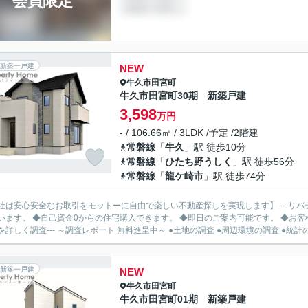
会員限定
新築一戸建
NEW
牛久市
田宮町
牛久市田宮町30期 新築戸建
3,598
万円
- / 106.66㎡ / 3LDK /予定 /2階建
常磐線
「
牛久
」駅 徒歩10分
常磐線
「
ひたち野うしく
」駅 徒歩56分
常磐線
「
龍ケ崎市
」駅 徒歩74分
社は安心安全なお取引をモットーに自由で楽しい不動産探しを実現します】 ---リバ
います。 ◆自己資金0からの住宅購入できます。 ◆即日のご案内可能です。 ◆お客様のご都
を詳しく調査--- ～調査レポート 無料進呈中～ ●土地の調査 ●周辺環境の調査 ●統計の.
新築一戸建
NEW
牛久市
田宮町
牛久市田宮町01期 新築戸建