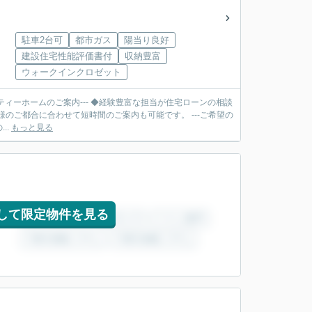
駐車2台可
都市ガス
陽当り良好
建設住宅性能評価書付
収納豊富
ウォークインクロゼット
ティーホームのご案内--- ◆経験豊富な担当が住宅ローンの相談
合に合わせて短時間のご案内も可能です。 ---ご希望の
..
もっと見る
して限定物件を見る