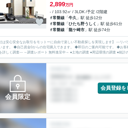
2,899
万円
- / 103.92㎡ / 3LDK /予定 /2階建
常磐線
「
牛久
」駅 徒歩12分
常磐線
「
ひたち野うしく
」駅 徒歩61分
常磐線
「
龍ケ崎市
」駅 徒歩74分
社は安心安全なお取引をモットーに自由で楽しい不動産探しを実現します】 ---リバ
います。 ◆自己資金0からの住宅購入できます。 ◆即日のご案内可能です。 ◆お客様のご都
を詳しく調査--- ～調査レポート 無料進呈中～ ●土地の調査 ●周辺環境の調査 ●統計の.
会員登録を
会員限定