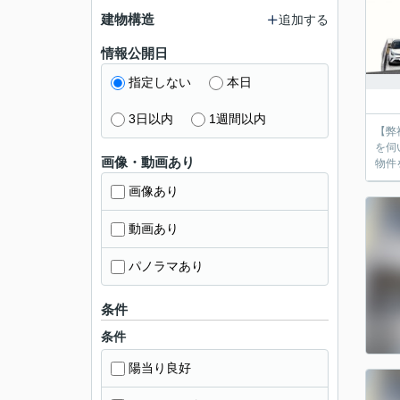
建物構造
追加する
情報公開日
指定しない
本日
3日以内
1週間以内
【弊
を伺
画像・動画あり
物件
画像あり
動画あり
パノラマあり
条件
条件
陽当り良好