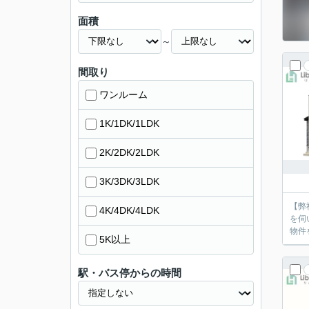
面積
～
間取り
ワンルーム
1K/1DK/1LDK
2K/2DK/2LDK
3K/3DK/3LDK
【弊
4K/4DK/4LDK
を伺
物件
5K以上
駅・バス停からの時間