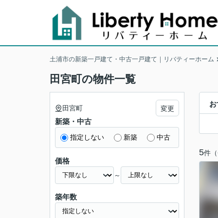
土浦市の新築一戸建て・中古一戸建て｜リバティーホーム
田宮町の物件一覧
お
田宮町
変更
新築・中古
指定しない
新築
中古
5
件（
価格
～
築年数