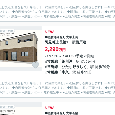
社は安心安全なお取引をモットーに自由で楽しい不動産探しを実現します】 ---リバ
います。 ◆自己資金0からの住宅購入できます。 ◆即日のご案内可能です。 ◆お客様のご都
を詳しく調査--- ～調査レポート 無料進呈中～ ●土地の調査 ●周辺環境の調査 ●統計の.
新築一戸建
NEW
稲敷郡阿見町
大字上長
阿見町上長第1 新築戸建
2,290
万円
- / 97.20㎡ / 4LDK /予定 /2階建
常磐線
「
荒川沖
」駅 徒歩54分
常磐線
「
ひたち野うしく
」駅 徒歩79分
常磐線
「
牛久
」駅 徒歩99分
社は安心安全なお取引をモットーに自由で楽しい不動産探しを実現します】 ---リバ
います。 ◆自己資金0からの住宅購入できます。 ◆即日のご案内可能です。 ◆お客様のご都
を詳しく調査--- ～調査レポート 無料進呈中～ ●土地の調査 ●周辺環境の調査 ●統計の.
新築一戸建
NEW
稲敷郡阿見町
大字若栗