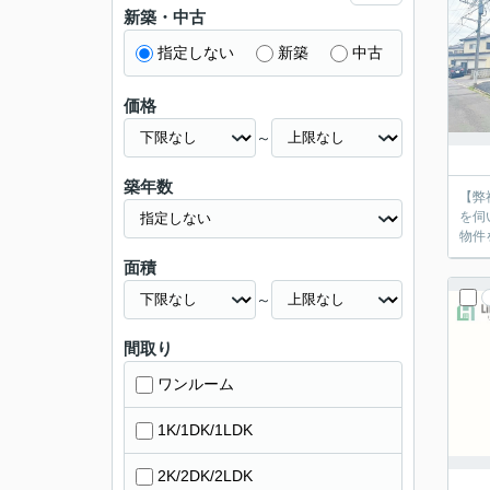
新築・中古
指定しない
新築
中古
価格
～
築年数
【弊
を伺
物件
面積
～
間取り
ワンルーム
1K/1DK/1LDK
2K/2DK/2LDK