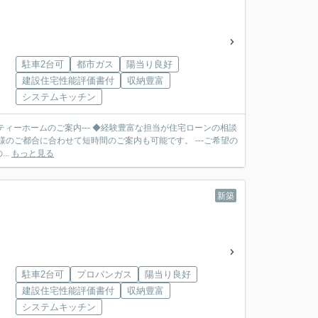
駐車2台可
都市ガス
陽当り良好
建設住宅性能評価書付
収納豊富
システムキッチン
ティーホームのご案内--- ◆経験豊富な担当が住宅ローンの相談
合に合わせて短時間のご案内も可能です。 ---ご希望の
..
もっと見る
新築
駐車2台可
プロパンガス
陽当り良好
建設住宅性能評価書付
収納豊富
システムキッチン