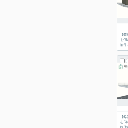
【弊
を伺
物件
【弊
を伺
物件