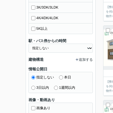
3K/3DK/3LDK
【弊
を伺
物件
4K/4DK/4LDK
5K以上
駅・バス停からの時間
建物構造
追加する
情報公開日
指定しない
本日
【弊
を伺
3日以内
1週間以内
物件
画像・動画あり
画像あり