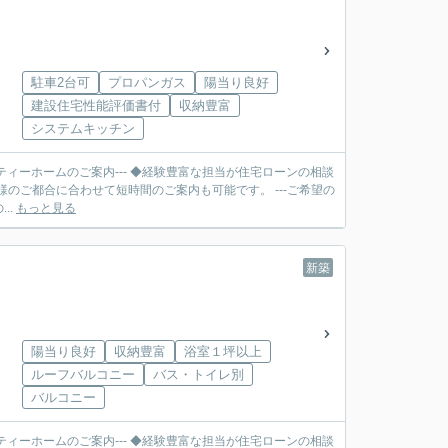
駐車2台可
プロパンガス
陽当り良好
建設住宅性能評価書付
収納豊富
システムキッチン
ティーホームのご案内--- ◆経験豊富な担当が住宅ローンの相談
合に合わせて短時間のご案内も可能です。 ---ご希望の
..
もっと見る
新築
陽当り良好
収納豊富
浴室１坪以上
ルーフバルコニー
バス・トイレ別
バルコニー
ティーホームのご案内--- ◆経験豊富な担当が住宅ローンの相談