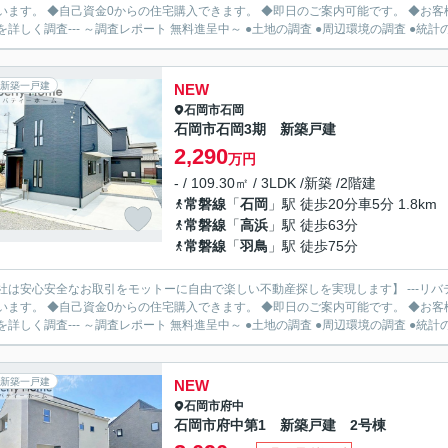
います。 ◆自己資金0からの住宅購入できます。 ◆即日のご案内可能です。 ◆お客様のご都
を詳しく調査--- ～調査レポート 無料進呈中～ ●土地の調査 ●周辺環境の調査 ●統計の.
新築一戸建
NEW
石岡市
石岡
石岡市石岡3期 新築戸建
2,290
万円
- / 109.30㎡ / 3LDK /新築 /2階建
常磐線
「
石岡
」駅 徒歩20分車5分 1.8km
常磐線
「
高浜
」駅 徒歩63分
常磐線
「
羽鳥
」駅 徒歩75分
社は安心安全なお取引をモットーに自由で楽しい不動産探しを実現します】 ---リバ
います。 ◆自己資金0からの住宅購入できます。 ◆即日のご案内可能です。 ◆お客様のご都
を詳しく調査--- ～調査レポート 無料進呈中～ ●土地の調査 ●周辺環境の調査 ●統計の.
新築一戸建
NEW
石岡市
府中
石岡市府中第1 新築戸建 2号棟