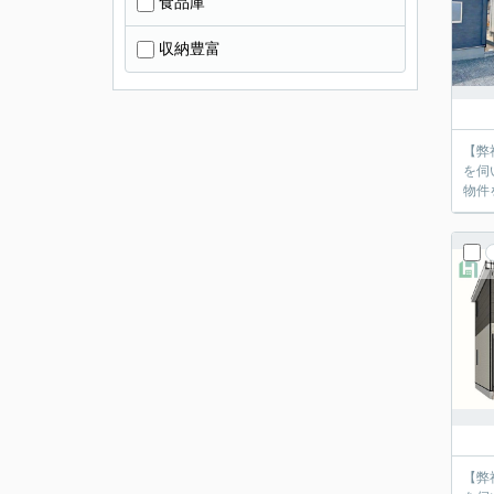
食品庫
収納豊富
【弊
を伺
物件
【弊