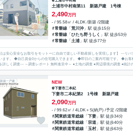
土浦市
中村南
土浦市中村南第11 新築戸建 1号棟
2,490
万円
- / 95.58㎡ / 4LDK /新築 /2階建
常磐線
「
荒川沖
」駅 徒歩15分
常磐線
「
ひたち野うしく
」駅 徒歩53分
常磐線
「
土浦
」駅 徒歩77分
社は安心安全なお取引をモットーに自由で楽しい不動産探しを実現します】 ---リバ
います。 ◆自己資金0からの住宅購入できます。 ◆即日のご案内可能です。 ◆お客様のご都
を詳しく調査--- ～調査レポート 無料進呈中～ ●土地の調査 ●周辺環境の調査 ●統計の.
新築一戸建
NEW
下妻市
二本紀
下妻市二本紀第2 1号棟 新築戸建
2,090
万円
- / 99.62㎡ / 4LDK＋S(納戸) /予定 /2階建
関東鉄道常総線
「
下妻
」駅 徒歩34分
関東鉄道常総線
「
宗道
」駅 徒歩40分
関東鉄道常総線
「
玉村
」駅 徒歩63分