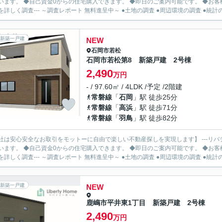
います。 ◆自己資金0からの住宅購入できます。 ◆即日のご案内可能です。 ◆お客様のご都
を詳しく調査--- ～調査レポート 無料進呈中～ ●土地の調査 ●周辺環境の調査 ●統計の.
新築一戸建
NEW
石岡市
若松
石岡市若松第8 新築戸建 2号棟
2,490
万円
- / 97.60㎡ / 4LDK /予定 /2階建
常磐線
「
石岡
」駅 徒歩25分
常磐線
「
高浜
」駅 徒歩71分
常磐線
「
羽鳥
」駅 徒歩82分
社は安心安全なお取引をモットーに自由で楽しい不動産探しを実現します】 ---リバ
います。 ◆自己資金0からの住宅購入できます。 ◆即日のご案内可能です。 ◆お客様のご都
を詳しく調査--- ～調査レポート 無料進呈中～ ●土地の調査 ●周辺環境の調査 ●統計の.
新築一戸建
NEW
鹿嶋市平井東1丁目 新築戸建 2号棟
2,490
万円