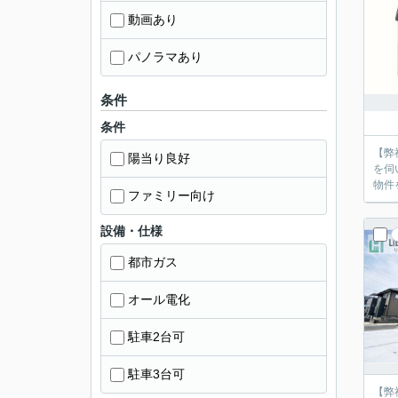
動画あり
パノラマあり
条件
条件
【弊
陽当り良好
を伺
物件
ファミリー向け
設備・仕様
都市ガス
オール電化
駐車2台可
駐車3台可
【弊