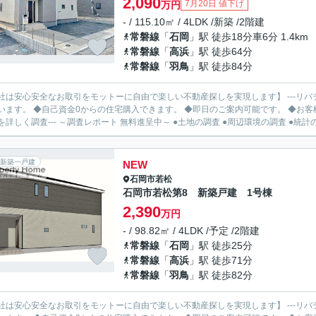
2,090
7月20日 値下げ
万円
- / 115.10㎡ / 4LDK /新築 /2階建
常磐線
「
石岡
」駅 徒歩18分車6分 1.4km
常磐線
「
高浜
」駅 徒歩64分
常磐線
「
羽鳥
」駅 徒歩84分
社は安心安全なお取引をモットーに自由で楽しい不動産探しを実現します】 ---リバ
います。 ◆自己資金0からの住宅購入できます。 ◆即日のご案内可能です。 ◆お客様のご都
を詳しく調査--- ～調査レポート 無料進呈中～ ●土地の調査 ●周辺環境の調査 ●統計の.
新築一戸建
NEW
石岡市
若松
石岡市若松第8 新築戸建 1号棟
2,390
万円
- / 98.82㎡ / 4LDK /予定 /2階建
常磐線
「
石岡
」駅 徒歩25分
常磐線
「
高浜
」駅 徒歩71分
常磐線
「
羽鳥
」駅 徒歩82分
社は安心安全なお取引をモットーに自由で楽しい不動産探しを実現します】 ---リバ