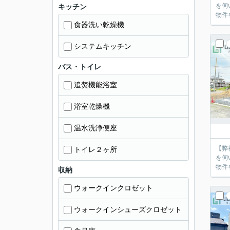
を伺
キッチン
物件
食器洗い乾燥機
システムキッチン
バス・トイレ
追焚機能浴室
浴室乾燥機
温水洗浄便座
【弊
トイレ２ヶ所
を伺
物件
収納
ウォークインクロゼット
ウォークインシューズクロゼット