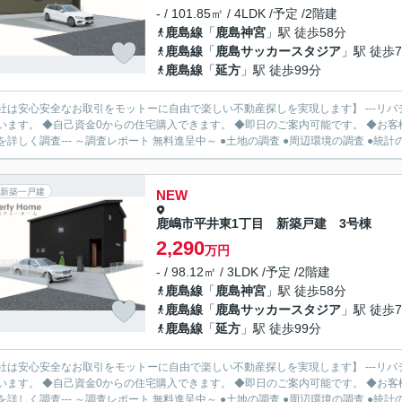
- / 101.85㎡ / 4LDK /予定 /2階建
鹿島線
「
鹿島神宮
」駅 徒歩58分
鹿島線
「
鹿島サッカースタジア
」駅 徒歩7
鹿島線
「
延方
」駅 徒歩99分
社は安心安全なお取引をモットーに自由で楽しい不動産探しを実現します】 ---リバ
います。 ◆自己資金0からの住宅購入できます。 ◆即日のご案内可能です。 ◆お客様のご都
を詳しく調査--- ～調査レポート 無料進呈中～ ●土地の調査 ●周辺環境の調査 ●統計の.
新築一戸建
NEW
鹿嶋市平井東1丁目 新築戸建 3号棟
2,290
万円
- / 98.12㎡ / 3LDK /予定 /2階建
鹿島線
「
鹿島神宮
」駅 徒歩58分
鹿島線
「
鹿島サッカースタジア
」駅 徒歩7
鹿島線
「
延方
」駅 徒歩99分
社は安心安全なお取引をモットーに自由で楽しい不動産探しを実現します】 ---リバ
います。 ◆自己資金0からの住宅購入できます。 ◆即日のご案内可能です。 ◆お客様のご都
を詳しく調査--- ～調査レポート 無料進呈中～ ●土地の調査 ●周辺環境の調査 ●統計の.