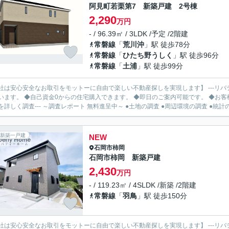
阿見町若栗第7 新築戸建 2号棟
2,290
万円
- / 96.39㎡ / 3LDK /予定 /2階建
常磐線
「
荒川沖
」駅 徒歩78分
常磐線
「
ひたち野うしく
」駅 徒歩96分
常磐線
「
土浦
」駅 徒歩99分
社は安心安全なお取引をモットーに自由で楽しい不動産探しを実現します】 ---リバ
います。 ◆自己資金0からの住宅購入できます。 ◆即日のご案内可能です。 ◆お客様のご都
を詳しく調査--- ～調査レポート 無料進呈中～ ●土地の調査 ●周辺環境の調査 ●統計の.
新築一戸建
NEW
石岡市
柿岡
石岡市柿岡 新築戸建
2,430
万円
- / 119.23㎡ / 4SLDK /新築 /2階建
常磐線
「
羽鳥
」駅 徒歩150分
社は安心安全なお取引をモットーに自由で楽しい不動産探しを実現します】 ---リバ