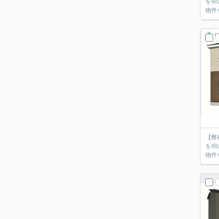
を伺
物件
【弊
を伺
物件