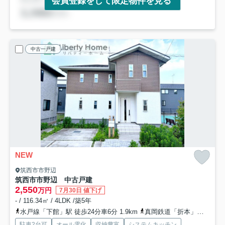
会員登録をして限定物件を見る
中古一戸建
NEW
筑西市市野辺
筑西市市野辺 中古戸建
2,550
万円
7月30日 値下げ
- / 116.34㎡ / 4LDK /築5年
水戸線「下館」駅 徒歩24分車6分 1.9km
真岡鉄道「折本」駅 徒歩49分
駐車2台可
オール電化
収納豊富
システムキッチン