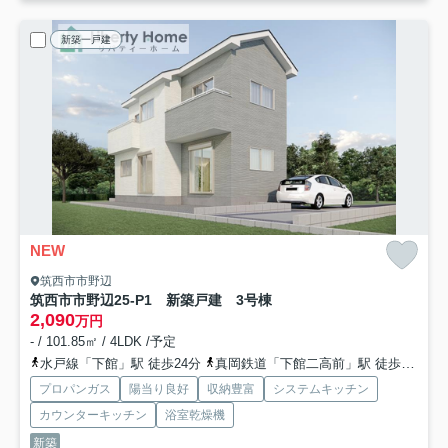
新築一戸建
NEW
筑西市市野辺
筑西市市野辺25-P1 新築戸建 3号棟
2,090
万円
- / 101.85㎡ / 4LDK /予定
水戸線「下館」駅 徒歩24分
真岡鉄道「下館二高前」駅 徒歩29分
プロパンガス
陽当り良好
収納豊富
システムキッチン
カウンターキッチン
浴室乾燥機
新築