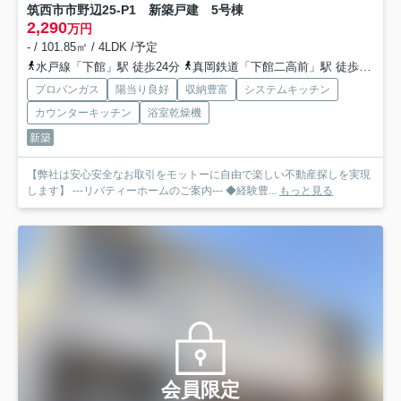
筑西市市野辺25-P1 新築戸建 5号棟
2,290
万円
- / 101.85㎡ / 4LDK /予定
水戸線「下館」駅 徒歩24分
真岡鉄道「下館二高前」駅 徒歩29分
プロパンガス
陽当り良好
収納豊富
システムキッチン
カウンターキッチン
浴室乾燥機
新築
【弊社は安心安全なお取引をモットーに自由で楽しい不動産探しを実現
します】 ---リバティーホームのご案内--- ◆経験豊...
もっと見る
会員限定