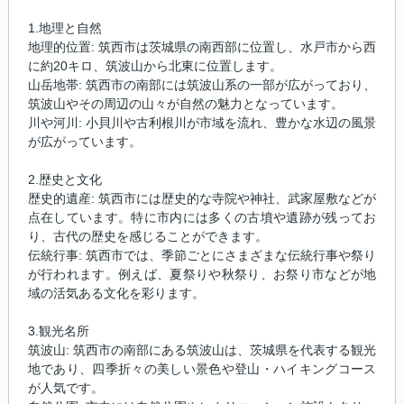
1.地理と自然
地理的位置: 筑西市は茨城県の南西部に位置し、水戸市から西
に約20キロ、筑波山から北東に位置します。
山岳地帯: 筑西市の南部には筑波山系の一部が広がっており、
筑波山やその周辺の山々が自然の魅力となっています。
川や河川: 小貝川や古利根川が市域を流れ、豊かな水辺の風景
が広がっています。
2.歴史と文化
歴史的遺産: 筑西市には歴史的な寺院や神社、武家屋敷などが
点在しています。特に市内には多くの古墳や遺跡が残ってお
り、古代の歴史を感じることができます。
伝統行事: 筑西市では、季節ごとにさまざまな伝統行事や祭り
が行われます。例えば、夏祭りや秋祭り、お祭り市などが地
域の活気ある文化を彩ります。
3.観光名所
筑波山: 筑西市の南部にある筑波山は、茨城県を代表する観光
地であり、四季折々の美しい景色や登山・ハイキングコース
が人気です。