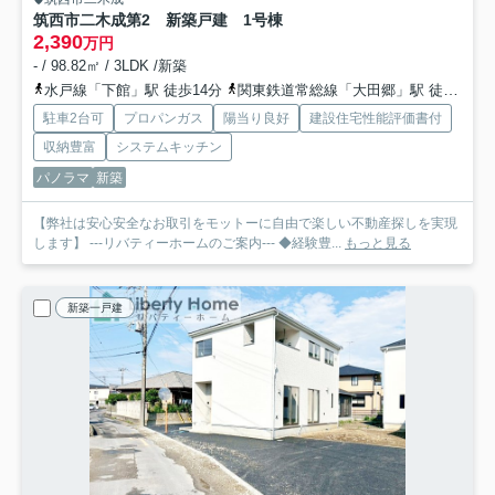
筑西市二木成第2 新築戸建 1号棟
2,390
万円
- / 98.82㎡ / 3LDK /新築
水戸線「下館」駅 徒歩14分
関東鉄道常総線「大田郷」駅 徒歩34分
駐車2台可
プロパンガス
陽当り良好
建設住宅性能評価書付
収納豊富
システムキッチン
パノラマ
新築
【弊社は安心安全なお取引をモットーに自由で楽しい不動産探しを実現
します】 ---リバティーホームのご案内--- ◆経験豊...
もっと見る
新築一戸建