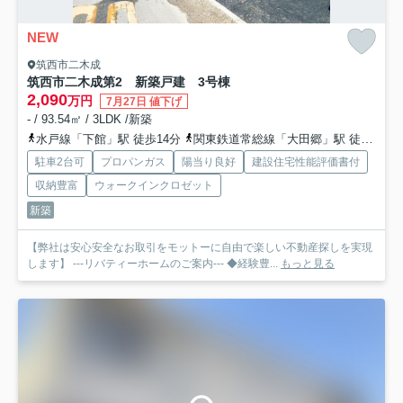
NEW
筑西市二木成
筑西市二木成第2 新築戸建 3号棟
2,090
万円
7月27日 値下げ
- / 93.54㎡ / 3LDK /新築
水戸線「下館」駅 徒歩14分
関東鉄道常総線「大田郷」駅 徒歩34分
駐車2台可
プロパンガス
陽当り良好
建設住宅性能評価書付
収納豊富
ウォークインクロゼット
新築
【弊社は安心安全なお取引をモットーに自由で楽しい不動産探しを実現
します】 ---リバティーホームのご案内--- ◆経験豊...
もっと見る