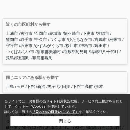
近くの市区町村から探す
土浦市
古河市
石岡市
結城市
龍ケ崎市
下妻市
常総市
笠間市
取手市
牛久市
つくば市
ひたちなか市
鹿嶋市
潮来市
守谷市
坂東市
かすみがうら市
桜川市
神栖市
鉾田市
つくばみらい市
稲敷郡美浦村
稲敷郡阿見町
結城郡八千代町
猿島郡五霞町
猿島郡境町
同じエリアにある駅から探す
川島
玉戸
下館
新治
黒子
大田郷
下館二高前
折本
当サイトでは、お客様の当サイト利用状況把握、サービス向上検討を目的と
おすすめこだわり特集
して、クッキー（Cookie）を使用しています。
詳しくは、当社の
「Cookieの取扱いについて」
をご確認ください。
新築一戸建て(378件)
中古一戸建て(320件)
閉じる
会員限定物件(296件)
土浦駅の不動産(147件)
価格変更物件(137件)
駐車場3台以上(93件)
新築5万円台(88件)