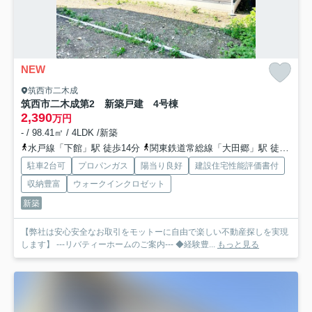
NEW
筑西市二木成
筑西市二木成第2 新築戸建 4号棟
2,390
万円
- / 98.41㎡ / 4LDK /新築
水戸線「下館」駅 徒歩14分
関東鉄道常総線「大田郷」駅 徒歩34分
駐車2台可
プロパンガス
陽当り良好
建設住宅性能評価書付
収納豊富
ウォークインクロゼット
新築
【弊社は安心安全なお取引をモットーに自由で楽しい不動産探しを実現
します】 ---リバティーホームのご案内--- ◆経験豊...
もっと見る