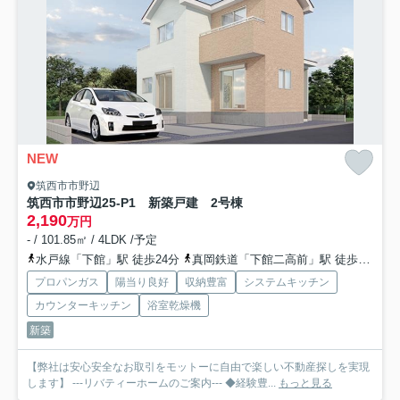
NEW
筑西市市野辺
筑西市市野辺25-P1 新築戸建 2号棟
2,190
万円
- / 101.85㎡ / 4LDK /予定
水戸線「下館」駅 徒歩24分
真岡鉄道「下館二高前」駅 徒歩29分
プロパンガス
陽当り良好
収納豊富
システムキッチン
カウンターキッチン
浴室乾燥機
新築
【弊社は安心安全なお取引をモットーに自由で楽しい不動産探しを実現
します】 ---リバティーホームのご案内--- ◆経験豊...
もっと見る