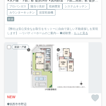
水戸線「下館」駅 徒歩24分
真岡鉄道「下館二高前」駅 徒歩29分
プロパンガス
陽当り良好
収納豊富
システムキッチン
カウンターキッチン
浴室乾燥機
新築
【弊社は安心安全なお取引をモットーに自由で楽しい不動産探しを実現
します】 ---リバティーホームのご案内--- ◆経験豊...
もっと見る
新築一戸建
NEW
筑西市市野辺