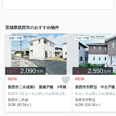
茨城県筑西市のおすすめ物件
新築一戸建
中古一戸建
2,090
2,550
万円
万円
値下げ
値下げ
NEW
NEW
筑西市二木成第2 新築戸建 3号棟
筑西市市野辺 中古戸建
筑西市で住まいをお探しのお客様は是非「リバティーホーム」へ
売
筑西市二木成
筑西市市野辺
3LDK (93.54㎡)
4LDK (116.34㎡)