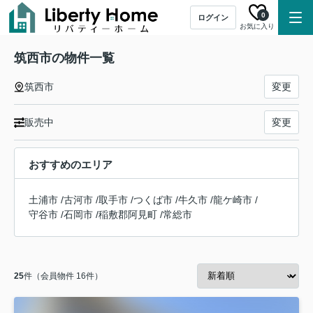
0
ログイン
お気に入り
筑西市の物件一覧
筑西市
変更
販売中
変更
おすすめのエリア
土浦市
/
古河市
/
取手市
/
つくば市
/
牛久市
/
龍ケ崎市
/
守谷市
/
石岡市
/
稲敷郡阿見町
/
常総市
25
件（会員物件 16件）