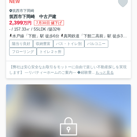
NEW
筑西市下岡崎
筑西市下岡崎 中古戸建
2,399
万円
7月30日 値下げ
- / 157.33㎡ / 5SLDK /築32年
水戸線「下館」駅 徒歩6分
真岡鉄道「下館二高前」駅 徒歩32分
関
陽当り良好
収納豊富
バス・トイレ別
バルコニー
フローリング
トイレ２ヶ所
【弊社は安心安全なお取引をモットーに自由で楽しい不動産探しを実現
します】 ---リバティーホームのご案内--- ◆経験豊...
もっと見る