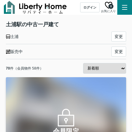
0
ログイン
お気に入り
土浦駅の中古一戸建て
土浦
変更
販売中
変更
70
件（会員物件 58件）
会員限定