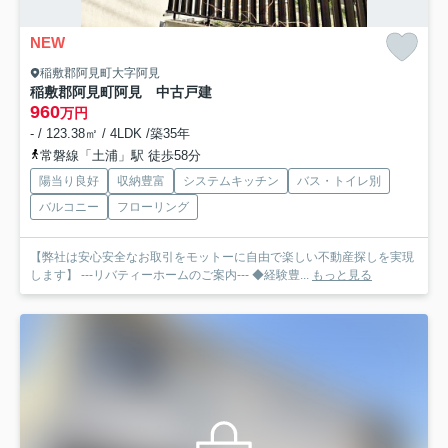
NEW
稲敷郡阿見町大字阿見
稲敷郡阿見町阿見 中古戸建
960
万円
- / 123.38㎡ / 4LDK /築35年
常磐線「土浦」駅 徒歩58分
陽当り良好
収納豊富
システムキッチン
バス・トイレ別
バルコニー
フローリング
【弊社は安心安全なお取引をモットーに自由で楽しい不動産探しを実現
します】 ---リバティーホームのご案内--- ◆経験豊...
もっと見る