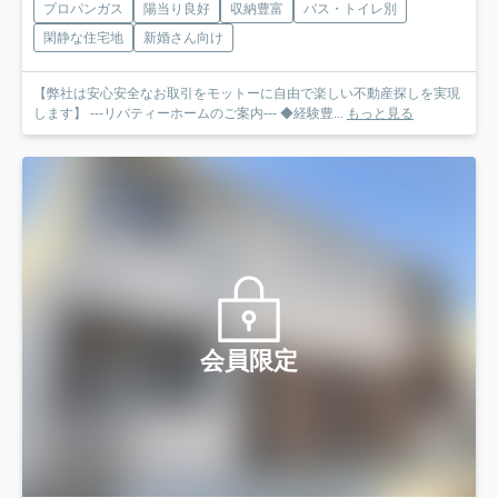
プロパンガス
陽当り良好
収納豊富
バス・トイレ別
閑静な住宅地
新婚さん向け
【弊社は安心安全なお取引をモットーに自由で楽しい不動産探しを実現
します】 ---リバティーホームのご案内--- ◆経験豊...
もっと見る
会員限定