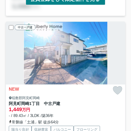
中古一戸建
NEW
稲敷郡阿見町岡崎
阿見町岡崎1丁目 中古戸建
1,449
万円
- / 89.43㎡ / 3LDK /築36年
常磐線「土浦」駅 徒歩64分
陽当り良好
収納豊富
バルコニー
フローリング