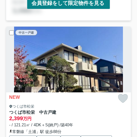
会員登録をして限定物件を見る
中古一戸建
NEW
つくば市松栄
つくば市松栄 中古戸建
2,399
万円
- / 121.21㎡ / 4DK＋S(納戸) /築40年
常磐線「土浦」駅 徒歩88分