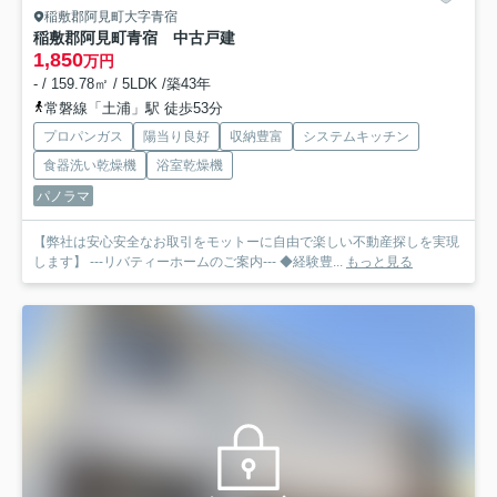
稲敷郡阿見町大字青宿
稲敷郡阿見町青宿 中古戸建
1,850
万円
- / 159.78㎡ / 5LDK /築43年
常磐線「土浦」駅 徒歩53分
プロパンガス
陽当り良好
収納豊富
システムキッチン
食器洗い乾燥機
浴室乾燥機
パノラマ
【弊社は安心安全なお取引をモットーに自由で楽しい不動産探しを実現
します】 ---リバティーホームのご案内--- ◆経験豊...
もっと見る