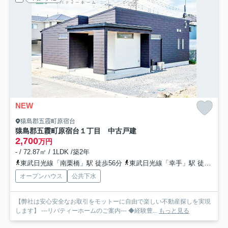
NEW
猿島郡五霞町原宿台
猿島郡五霞町原宿台１丁目 中古戸建
2,700
万円
- / 72.87㎡ / 1LDK /築2年
東武日光線「南栗橋」駅 徒歩56分
東武日光線「幸手」駅 徒歩57分
オープンハウス
公共下水
【弊社は安心安全なお取引をモットーに自由で楽しい不動産探しを実現
します】 ---リバティーホームのご案内--- ◆経験豊...
もっと見る