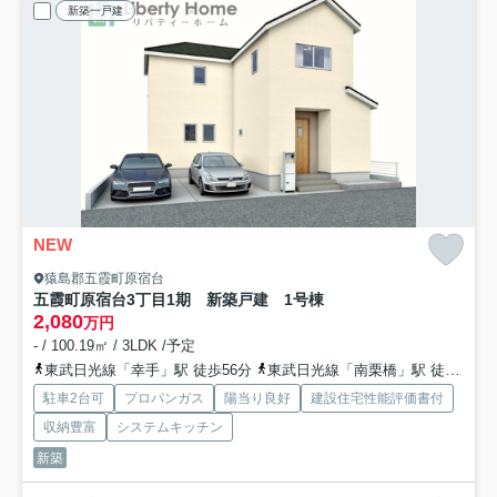
新築一戸建
NEW
猿島郡五霞町原宿台
五霞町原宿台3丁目1期 新築戸建 1号棟
2,080
万円
- / 100.19㎡ / 3LDK /予定
東武日光線「幸手」駅 徒歩56分
東武日光線「南栗橋」駅 徒歩52分
駐車2台可
プロパンガス
陽当り良好
建設住宅性能評価書付
収納豊富
システムキッチン
新築