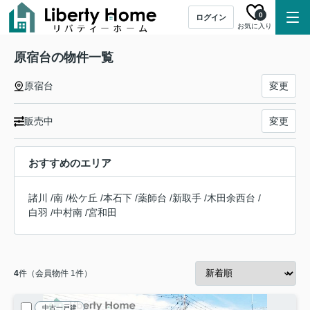
0
ログイン
お気に入り
原宿台の物件一覧
原宿台
変更
販売中
変更
おすすめのエリア
諸川
/
南
/
松ケ丘
/
本石下
/
薬師台
/
新取手
/
木田余西台
/
白羽
/
中村南
/
宮和田
4
件（会員物件 1件）
中古一戸建