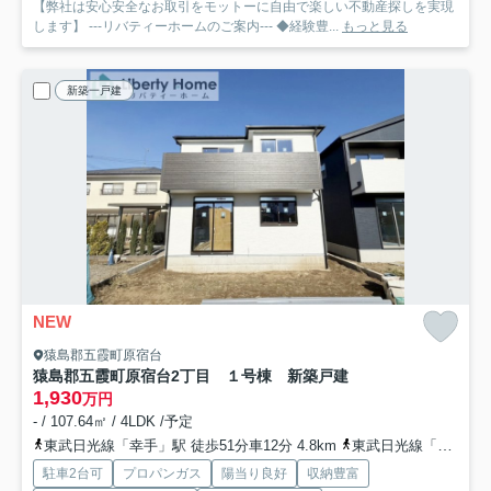
【弊社は安心安全なお取引をモットーに自由で楽しい不動産探しを実現
します】 ---リバティーホームのご案内--- ◆経験豊...
もっと見る
新築一戸建
NEW
猿島郡五霞町原宿台
猿島郡五霞町原宿台2丁目 １号棟 新築戸建
1,930
万円
- / 107.64㎡ / 4LDK /予定
東武日光線「幸手」駅 徒歩51分車12分 4.8km
東武日光線「南栗橋」駅 徒歩60分
駐車2台可
プロパンガス
陽当り良好
収納豊富