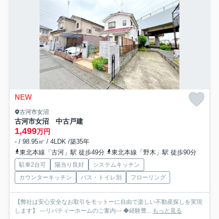
NEW
古河市女沼
古河市女沼 中古戸建
1,499
万円
- / 98.95㎡ / 4LDK /築35年
東北本線「古河」駅 徒歩49分
東北本線「野木」駅 徒歩90分
駐車2台可
陽当り良好
システムキッチン
カウンターキッチン
バス・トイレ別
フローリング
【弊社は安心安全なお取引をモットーに自由で楽しい不動産探しを実現
します】 ---リバティーホームのご案内--- ◆経験豊...
もっと見る