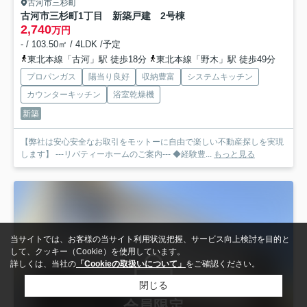
古河市三杉町
古河市三杉町1丁目 新築戸建 2号棟
2,740
万円
- / 103.50㎡ / 4LDK /予定
東北本線「古河」駅 徒歩18分
東北本線「野木」駅 徒歩49分
プロパンガス
陽当り良好
収納豊富
システムキッチン
カウンターキッチン
浴室乾燥機
新築
【弊社は安心安全なお取引をモットーに自由で楽しい不動産探しを実現
します】 ---リバティーホームのご案内--- ◆経験豊...
もっと見る
当サイトでは、お客様の当サイト利用状況把握、サービス向上検討を目的と
して、クッキー（Cookie）を使用しています。
詳しくは、当社の
「Cookieの取扱いについて」
をご確認ください。
閉じる
会員限定