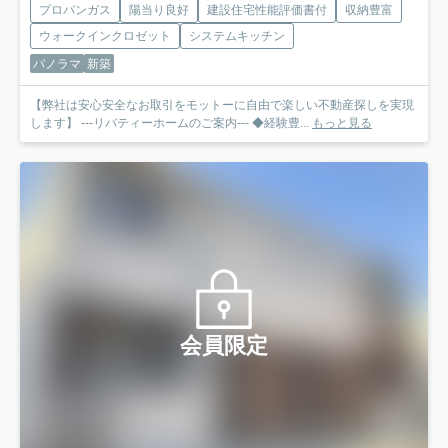
プロパンガス
陽当り良好
建設住宅性能評価書付
収納豊富
ウォークインクロゼット
システムキッチン
パノラマ
新築
【弊社は安心安全なお取引をモットーに自由で楽しい不動産探しを実現
します】 ---リバティーホームのご案内--- ◆経験豊...
もっと見る
会員限定