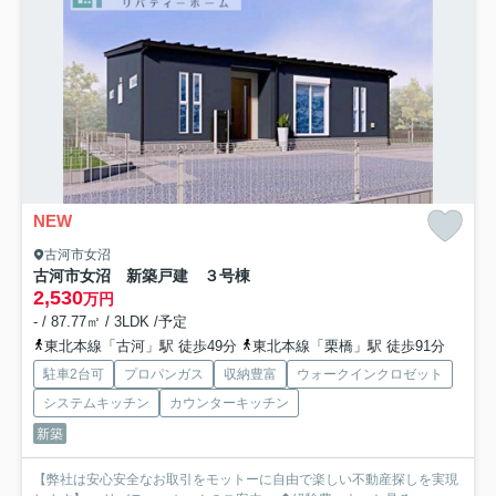
NEW
古河市女沼
古河市女沼 新築戸建 ３号棟
2,530
万円
- / 87.77㎡ / 3LDK /予定
東北本線「古河」駅 徒歩49分
東北本線「栗橋」駅 徒歩91分
駐車2台可
プロパンガス
収納豊富
ウォークインクロゼット
システムキッチン
カウンターキッチン
新築
【弊社は安心安全なお取引をモットーに自由で楽しい不動産探しを実現