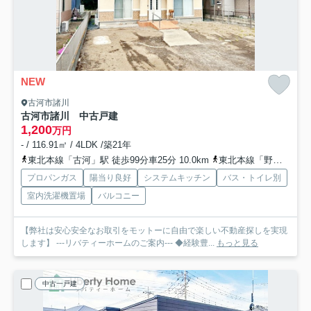
NEW
古河市諸川
古河市諸川 中古戸建
1,200
万円
- / 116.91㎡ / 4LDK /築21年
東北本線「古河」駅 徒歩99分車25分 10.0km
東北本線「野木」駅 徒歩99分
プロパンガス
陽当り良好
システムキッチン
バス・トイレ別
室内洗濯機置場
バルコニー
【弊社は安心安全なお取引をモットーに自由で楽しい不動産探しを実現
します】 ---リバティーホームのご案内--- ◆経験豊...
もっと見る
中古一戸建