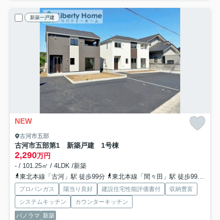
新築一戸建
NEW
古河市五部
古河市五部第1 新築戸建 1号棟
2,290
万円
- / 101.25㎡ / 4LDK /新築
東北本線「古河」駅 徒歩99分
東北本線「間々田」駅 徒歩99分
東
プロパンガス
陽当り良好
建設住宅性能評価書付
収納豊富
システムキッチン
カウンターキッチン
パノラマ
新築