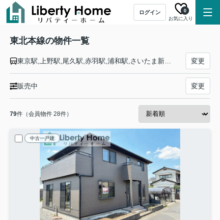
0
ログイン
お気に入り
東北本線の物件一覧
東京駅,上野駅,尾久駅,赤羽駅,浦和駅,さいたま新都心駅,大宮駅,土呂駅,東大宮駅,蓮田駅,白岡駅,新白岡駅,久喜駅,東鷲宮駅,栗橋駅,古河駅,野木駅,間々田駅,小山駅,小金井駅,自治医大駅,石橋駅,雀宮駅,宇都宮駅,岡本駅,宝積寺駅,氏家駅,蒲須坂駅,片岡駅,矢板駅,野崎駅,西那須野駅,那須塩原駅,黒磯駅,高久駅,黒田原駅,豊原駅,白坂駅,新白河駅,白河駅,久田野駅,泉崎駅,矢吹駅,鏡石駅,須賀川駅,安積永盛駅,郡山駅,日和田駅,五百川駅,本宮駅,杉田駅,二本松駅,安達駅,松川駅,金谷川駅,南福島駅,福島駅,東福島駅,伊達駅,桑折駅,藤田駅,貝田駅,越河駅,白石駅,東白石駅,北白川駅,大河原駅,船岡駅,槻木駅,岩沼駅,館腰駅,名取駅,南仙台駅,太子堂駅,長町駅,仙台駅,東仙台駅,岩切駅,新利府駅,利府駅,陸前山王駅,国府多賀城駅,塩釜駅,松島駅,愛宕駅,品井沼駅,鹿島台駅,松山町駅,小牛田駅,田尻駅,瀬峰駅,梅ケ沢駅,新田駅,石越駅,油島駅,花泉駅,清水原駅,有壁駅,一ノ関駅,山ノ目駅,平泉駅,前沢駅,陸中折居駅,水沢駅,金ケ崎駅,六原駅,北上駅,村崎野駅,花巻駅,花巻空港駅,石鳥谷駅,日詰駅,紫波中央駅,古館駅,矢幅駅,岩手飯岡駅,仙北町駅,盛岡駅,八戸駅,陸奥市川駅,下田駅,向山駅,三沢駅,小川原駅,上北町駅,乙供駅,千曳駅,野辺地駅,狩場沢駅,清水川駅,小湊駅,西平内駅,浅虫温泉駅,野内駅,矢田前駅,小柳駅,東青森駅,青森駅
変更
販売中
変更
79
件（会員物件 28件）
中古一戸建