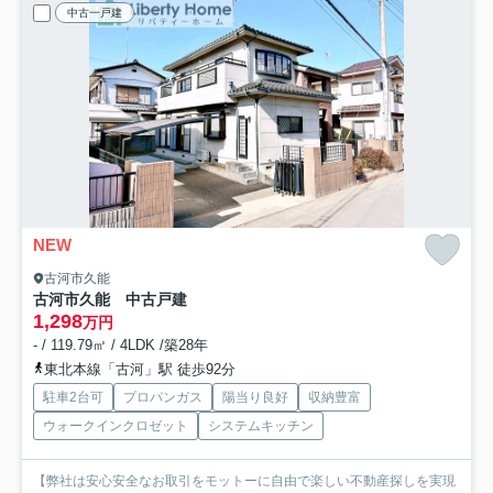
中古一戸建
NEW
古河市久能
古河市久能 中古戸建
1,298
万円
- / 119.79㎡ / 4LDK /築28年
東北本線「古河」駅 徒歩92分
駐車2台可
プロパンガス
陽当り良好
収納豊富
ウォークインクロゼット
システムキッチン
【弊社は安心安全なお取引をモットーに自由で楽しい不動産探しを実現