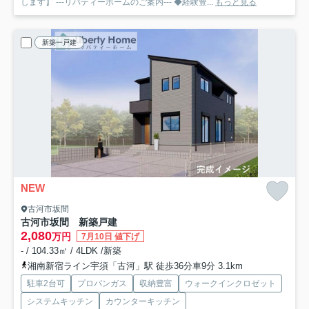
します】 ---リバティーホームのご案内--- ◆経験豊...
もっと見る
新築一戸建
NEW
古河市坂間
古河市坂間 新築戸建
2,080
万円
7月10日 値下げ
- / 104.33㎡ / 4LDK /新築
湘南新宿ライン宇須「古河」駅 徒歩36分車9分 3.1km
駐車2台可
プロパンガス
収納豊富
ウォークインクロゼット
システムキッチン
カウンターキッチン