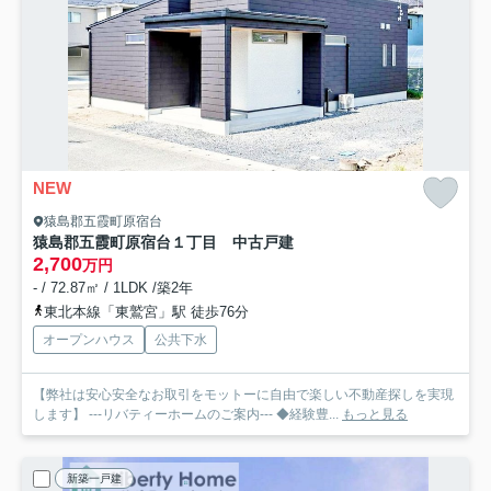
NEW
猿島郡五霞町原宿台
猿島郡五霞町原宿台１丁目 中古戸建
2,700
万円
- / 72.87㎡ / 1LDK /築2年
東北本線「東鷲宮」駅 徒歩76分
オープンハウス
公共下水
【弊社は安心安全なお取引をモットーに自由で楽しい不動産探しを実現
します】 ---リバティーホームのご案内--- ◆経験豊...
もっと見る
新築一戸建