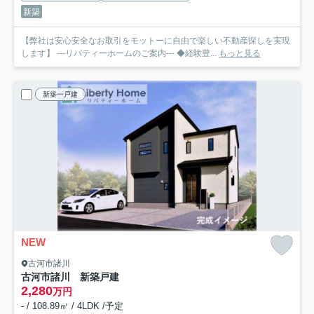
新築
【弊社は安心安全なお取引をモットーに自由で楽しい不動産探しを実現
します】 ---リバティーホームのご案内--- ◆経験豊...
もっと見る
新築一戸建
NEW
古河市諸川
古河市諸川 新築戸建
2,280
万円
- / 108.89㎡ / 4LDK /予定