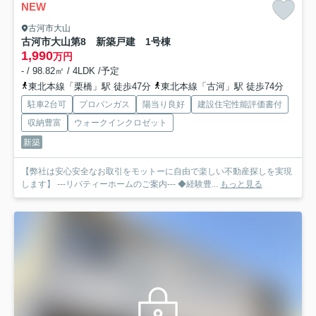
NEW
古河市大山
古河市大山第8 新築戸建 1号棟
1,990
万円
- / 98.82㎡ / 4LDK /予定
東北本線「栗橋」駅 徒歩47分
東北本線「古河」駅 徒歩74分
駐車2台可
プロパンガス
陽当り良好
建設住宅性能評価書付
収納豊富
ウォークインクロゼット
新築
【弊社は安心安全なお取引をモットーに自由で楽しい不動産探しを実現
します】 ---リバティーホームのご案内--- ◆経験豊...
もっと見る