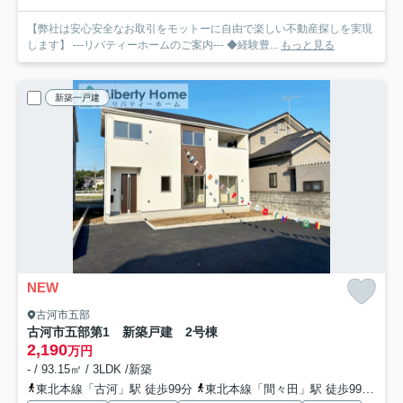
【弊社は安心安全なお取引をモットーに自由で楽しい不動産探しを実現
します】 ---リバティーホームのご案内--- ◆経験豊...
もっと見る
新築一戸建
NEW
古河市五部
古河市五部第1 新築戸建 2号棟
2,190
万円
- / 93.15㎡ / 3LDK /新築
東北本線「古河」駅 徒歩99分
東北本線「間々田」駅 徒歩99分
東