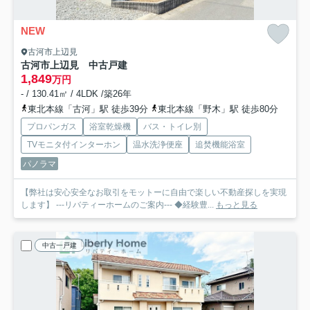
NEW
古河市上辺見
古河市上辺見 中古戸建
1,849
万円
- / 130.41㎡ / 4LDK /築26年
東北本線「古河」駅 徒歩39分
東北本線「野木」駅 徒歩80分
プロパンガス
浴室乾燥機
バス・トイレ別
TVモニタ付インターホン
温水洗浄便座
追焚機能浴室
パノラマ
【弊社は安心安全なお取引をモットーに自由で楽しい不動産探しを実現
します】 ---リバティーホームのご案内--- ◆経験豊...
もっと見る
中古一戸建