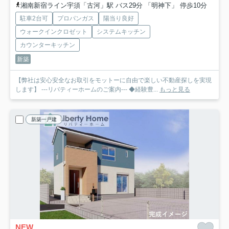
湘南新宿ライン宇須「古河」駅 バス29分 「明神下」 停歩10分
駐車2台可
プロパンガス
陽当り良好
ウォークインクロゼット
システムキッチン
カウンターキッチン
新築
【弊社は安心安全なお取引をモットーに自由で楽しい不動産探しを実現
します】 ---リバティーホームのご案内--- ◆経験豊...
もっと見る
新築一戸建
NEW