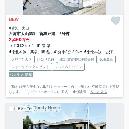
NEW
古河市大山
古河市大山第3 新築戸建 2号棟
2,490
万円
- / 113.02㎡ / 4LDK /新築
東北本線「栗橋」駅 徒歩41分車8分 3.6km
東北本線「古河」駅 徒歩68分車14分 5.8km
プロパンガス
陽当り良好
建設住宅性能評価書付
収納豊富
ウォークインクロゼット
システムキッチン
パノラマ
新築
【弊社は安心安全なお取引をモットーに自由で楽しい不動産探しを実現
します】 ---リバティーホームのご案内--- ◆経験豊...
もっと見る
新築一戸建