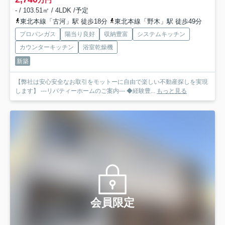
万円
- / 103.51㎡ / 4LDK /予定
東北本線「古河」駅 徒歩18分
東北本線「野木」駅 徒歩49分
プロパンガス
陽当り良好
収納豊富
システムキッチン
カウンターキッチン
浴室乾燥機
新築
【弊社は安心安全なお取引をモットーに自由で楽しい不動産探しを実現
します】 ---リバティーホームのご案内--- ◆経験豊...
もっと見る
会員限定