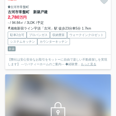
古河市常盤町
古河市常盤町 新築戸建
2,780
万円
- / 94.84㎡ / 3LDK /予定
湘南新宿ライン宇須「古河」駅 徒歩23分車5分 1.7km
駐車2台可
プロパンガス
収納豊富
ウォークインクロゼット
システムキッチン
カウンターキッチン
新築
【弊社は安心安全なお取引をモットーに自由で楽しい不動産探しを実現
します】 ---リバティーホームのご案内--- ◆経験豊...
もっと見る