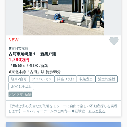
NEW
古河市尾崎
古河市尾崎第１ 新築戸建
1,790
万円
- / 95.58㎡ / 4LDK /新築
東北本線「古河」駅 徒歩99分
駐車2台可
プロパンガス
陽当り良好
収納豊富
浴室乾燥機
浴室１坪以上
パノラマ
新築
【弊社は安心安全なお取引をモットーに自由で楽しい不動産探しを実現
します】 ---リバティーホームのご案内--- ◆経験豊...
もっと見る