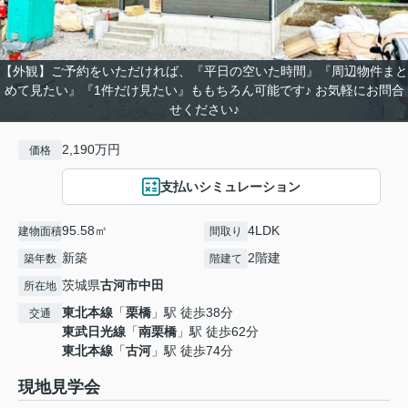
【外観】ご予約をいただければ、『平日の空いた時間』『周辺物件まと
めて見たい』『1件だけ見たい』ももちろん可能です♪ お気軽にお問合
せください♪
2,190万円
価格
支払いシミュレーション
95.58㎡
4LDK
建物面積
間取り
新築
2階建
築年数
階建て
茨城県
古河市
中田
所在地
東北本線
「
栗橋
」駅 徒歩38分
交通
東武日光線
「
南栗橋
」駅 徒歩62分
東北本線
「
古河
」駅 徒歩74分
現地見学会