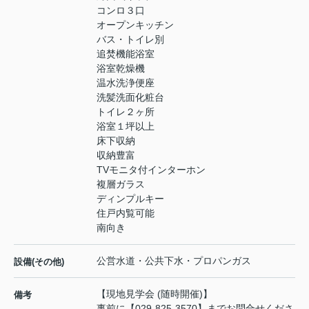
コンロ３口
オープンキッチン
バス・トイレ別
追焚機能浴室
浴室乾燥機
温水洗浄便座
洗髪洗面化粧台
トイレ２ヶ所
浴室１坪以上
床下収納
収納豊富
TVモニタ付インターホン
複層ガラス
ディンプルキー
住戸内覧可能
南向き
公営水道・公共下水・プロパンガス
設備(その他)
【現地見学会 (随時開催)】
備考
事前に【029-825-3570】までお問合せくださ