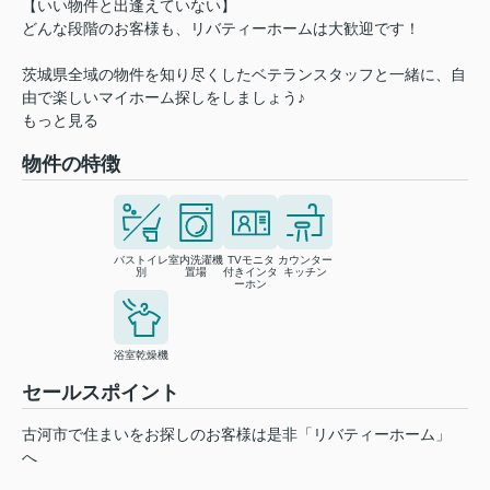
【いい物件と出逢えていない】
どんな段階のお客様も、リバティーホームは大歓迎です！
茨城県全域の物件を知り尽くしたベテランスタッフと一緒に、自
由で楽しいマイホーム探しをしましょう♪
もっと見る
物件の特徴
バストイレ
室内洗濯機
TVモニタ
カウンター
別
置場
付きインタ
キッチン
ーホン
浴室乾燥機
セールスポイント
古河市で住まいをお探しのお客様は是非「リバティーホーム」
へ