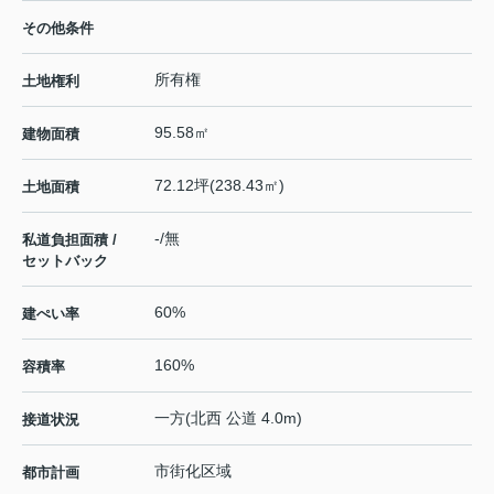
その他条件
所有権
土地権利
95.58㎡
建物面積
72.12坪(238.43㎡)
土地面積
-/無
私道負担面積 /
セットバック
60%
建ぺい率
160%
容積率
一方(北西 公道 4.0m)
接道状況
市街化区域
都市計画