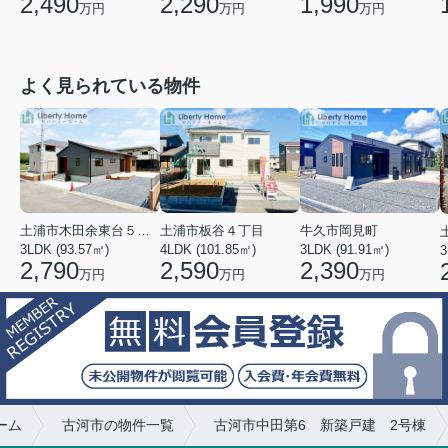
1,990
2,290
2,490
万円
万円
万円
よく見られている物件
土浦市木田余東台５丁目
土浦市板谷４丁目
牛久市岡見町
3LDK (93.57㎡)
4LDK (101.85㎡)
3LDK (91.91㎡)
3
2,790
2,590
2,390
万円
万円
万円
ーム
古河市の物件一覧
古河市中田第6 新築戸建 2号棟