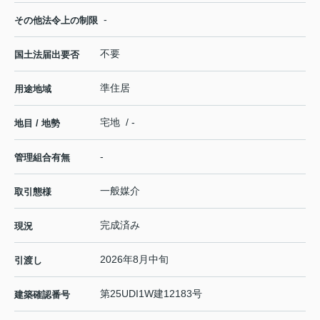
-
その他法令上の制限
不要
国土法届出要否
準住居
用途地域
宅地 / -
地目 / 地勢
-
管理組合有無
一般媒介
取引態様
完成済み
現況
2026年8月中旬
引渡し
第25UDI1W建12183号
建築確認番号