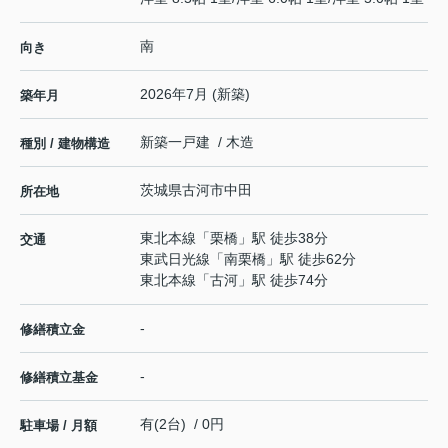
南
向き
2026年7月 (新築)
築年月
新築一戸建 / 木造
種別 / 建物構造
茨城県
古河市
中田
所在地
東北本線
「
栗橋
」駅 徒歩38分
交通
東武日光線
「
南栗橋
」駅 徒歩62分
東北本線
「
古河
」駅 徒歩74分
-
修繕積立金
-
修繕積立基金
有(2台) / 0円
駐車場 / 月額