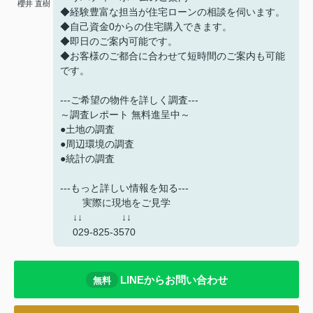
櫻井 直樹
◆経験豊富な担当が住宅ローンの相談を伺います。
◆自己資金0からの住宅購入できます。
◆即日のご案内可能です。
◆お客様のご都合に合わせて短時間のご案内も可能
です。
---ご希望の物件を詳しく調査---
～調査レポート 無料進呈中～
●土地の調査
●周辺環境の調査
●統計の調査
---もっと詳しい情報を知る---
実際に現地をご見学
↓↓ ↓↓
029-825-3570
LINEからお問い合わせ
無料