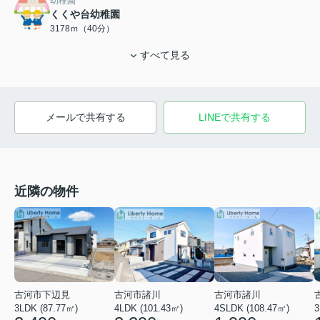
幼稚園
くくや台幼稚園
3178ｍ（40分）
すべて見る
メールで共有する
LINEで共有する
近隣の物件
古河市諸川
古河市諸川
古河市下辺見
4SLDK (108.47㎡)
3
4LDK (101.43㎡)
3LDK (87.77㎡)