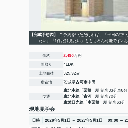
【完成予想図】
ご予約をいただければ、『平日の空い
たい』『1件だけ見たい』ももちろん可能です♪ 
2,490
万円
価格
4LDK
間取り
325.92㎡
土地面積
茨城県
古河市
中田
所在地
東北本線
「
栗橋
」駅 徒歩33分車8分 
東北本線
「
古河
」駅 徒歩70分
交通
東武日光線
「
南栗橋
」駅 徒歩63分
現地見学会
日時
2026年5月1日 ～ 2027年5月1日 09:00 ～ 21