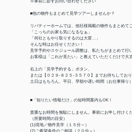
※事前に必ずお問い合わせください
■他の物件もまとめて見学ツアーしませんか？
リバティーホームでは、他社様掲載の物件もまとめて
「こっちのお家も気になるなぁ」
「何社ともやり取りするのは大変…」
そんな時はお任せください！
見学予約やスケジュール調整は、私たちがまとめて行
お客様は「これが見たい」と教えていただくだけで大丈
右上の「見学予約する」ボタン、
または【０２９-８２５-３５７０】までお待ちしてお
土日はもちろん、平日、早朝や遅い時間（お仕事帰り
■「知りたい情報だけ」の短時間案内もOK！
貴重なお時間を無駄にしません。事前にお申し付けく
（所要時間の目安）
(1)現地／物件見学（１５分～）
(2)ご希望条件のご相談（２０分～）