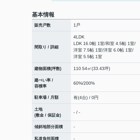
基本情報
1戸
販売戸数
4LDK
LDK 16.0帖 1室
/
和室 4.5帖 1室
/
間取り / 詳細
洋室 7.5帖 1室
/
洋室 6.0帖 1室
/
洋室 5.5帖 1室
110.54㎡(33.43坪)
建物面積(坪数)
建ぺい率 /
60%/200%
容積率
駐車場 / 月額
有(4台) / 0円
土地
- / -
(敷金 / 保証金)
-
傾斜地部分面積
-
私道負担面積