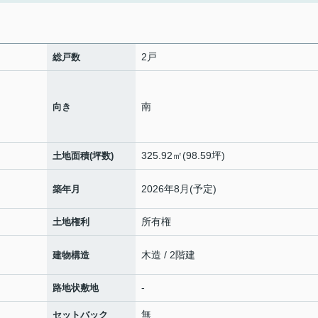
2戸
総戸数
南
向き
325.92㎡(98.59坪)
土地面積(坪数)
2026年8月(予定)
築年月
所有権
土地権利
木造 / 2階建
建物構造
-
路地状敷地
無
セットバック