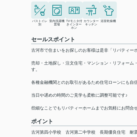
バストイレ
室内洗濯機
TVモニタ付
カウンター
浴室乾燥機
別
置場
きインター
キッチン
ホン
セールスポイント
古河市で住まいをお探しのお客様は是非「リバティ
売却・土地探し・注文住宅・マンション・リフォーム
す。
各種金融機関とのお取引があるため住宅ローンにも自
当日や遅めの時間のご見学も柔軟に調整可能です♪
些細なことでもリバティーホームまでお気軽にお問合
ポイント
古河第四小学校
古河第二中学校
長期優良住宅
耐