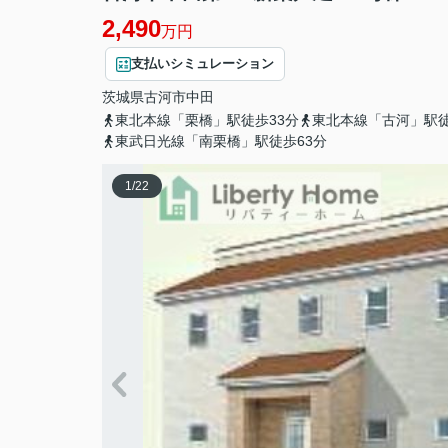
2,490
万円
支払いシミュレーション
茨城県
古河市
中田
東北本線「栗橋」駅徒歩33分
東北本線「古河」駅徒
東武日光線「南栗橋」駅徒歩63分
1
/
22