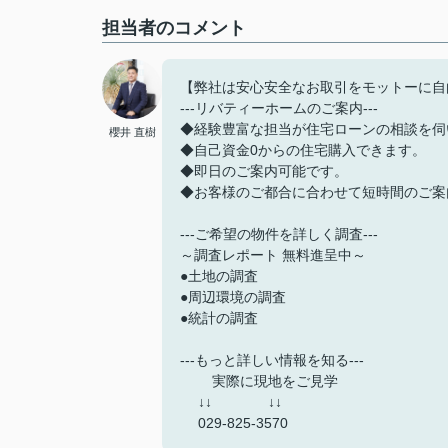
担当者のコメント
【弊社は安心安全なお取引をモットーに自
---リバティーホームのご案内---
◆経験豊富な担当が住宅ローンの相談を伺
櫻井 直樹
◆自己資金0からの住宅購入できます。
◆即日のご案内可能です。
◆お客様のご都合に合わせて短時間のご案
---ご希望の物件を詳しく調査---
～調査レポート 無料進呈中～
●土地の調査
●周辺環境の調査
●統計の調査
---もっと詳しい情報を知る---
実際に現地をご見学
↓↓ ↓↓
029-825-3570