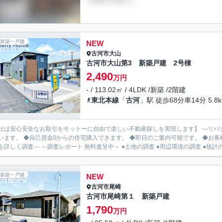
新築一戸建
NEW
古河市
大山
古河市大山第3 新築戸建 2号棟
2,490
万円
- / 113.02㎡ / 4LDK /新築 /2階建
東北本線
「
古河
」駅 徒歩68分車14分 5.8
社は安心安全なお取引をモットーに自由で楽しい不動産探しを実現します】 ---リバ
います。 ◆自己資金0からの住宅購入できます。 ◆即日のご案内可能です。 ◆お客様のご都
を詳しく調査--- ～調査レポート 無料進呈中～ ●土地の調査 ●周辺環境の調査 ●統計の.
新築一戸建
NEW
古河市
尾崎
古河市尾崎第１ 新築戸建
1,790
万円