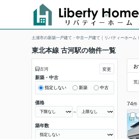
土浦市の新築一戸建て・中古一戸建て｜リバティーホーム
東北本線 古河駅の物件一覧
お
古河
変更
新築・中古
荒
指定しない
新築
中古
価格
74
件
～
築年数