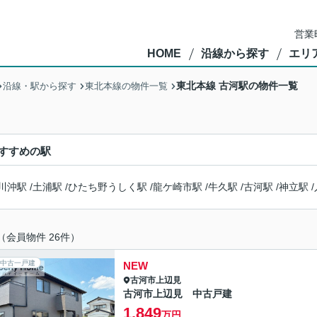
営業
HOME
沿線から探す
エリ
東北本線 古河駅の物件一覧
沿線・駅から探す
東北本線の物件一覧
すすめの駅
川沖駅
/
土浦駅
/
ひたち野うしく駅
/
龍ケ崎市駅
/
牛久駅
/
古河駅
/
神立駅
/
（会員物件 26件）
中古一戸建
NEW
古河市
上辺見
古河市上辺見 中古戸建
1,849
万円