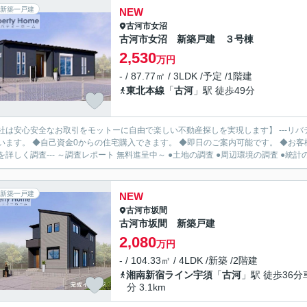
新築一戸建
NEW
古河市
女沼
古河市女沼 新築戸建 ３号棟
2,530
万円
- / 87.77㎡ / 3LDK /予定 /1階建
東北本線
「
古河
」駅 徒歩49分
社は安心安全なお取引をモットーに自由で楽しい不動産探しを実現します】 ---リバ
います。 ◆自己資金0からの住宅購入できます。 ◆即日のご案内可能です。 ◆お客様のご都
を詳しく調査--- ～調査レポート 無料進呈中～ ●土地の調査 ●周辺環境の調査 ●統計の.
新築一戸建
NEW
古河市
坂間
古河市坂間 新築戸建
2,080
万円
- / 104.33㎡ / 4LDK /新築 /2階建
湘南新宿ライン宇須
「
古河
」駅 徒歩36分
分 3.1km