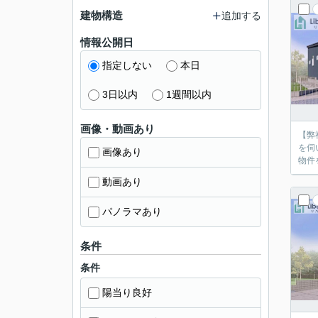
建物構造
追加する
情報公開日
指定しない
本日
3日以内
1週間以内
画像・動画あり
【弊
を伺
画像あり
物件
動画あり
パノラマあり
条件
条件
陽当り良好