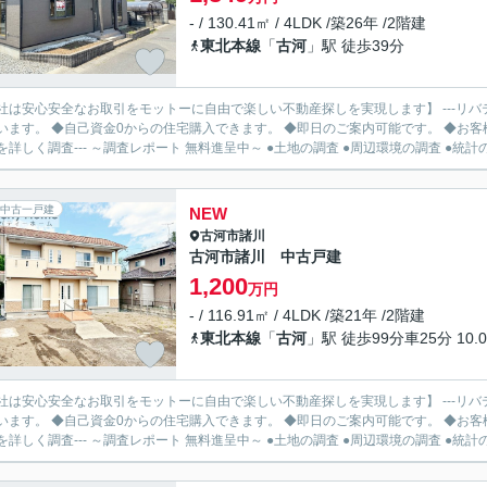
- / 130.41㎡ / 4LDK /築26年 /2階建
東北本線
「
古河
」駅 徒歩39分
社は安心安全なお取引をモットーに自由で楽しい不動産探しを実現します】 ---リバ
います。 ◆自己資金0からの住宅購入できます。 ◆即日のご案内可能です。 ◆お客様のご都
を詳しく調査--- ～調査レポート 無料進呈中～ ●土地の調査 ●周辺環境の調査 ●統計の.
中古一戸建
NEW
古河市
諸川
古河市諸川 中古戸建
1,200
万円
- / 116.91㎡ / 4LDK /築21年 /2階建
東北本線
「
古河
」駅 徒歩99分車25分 10.0
社は安心安全なお取引をモットーに自由で楽しい不動産探しを実現します】 ---リバ
います。 ◆自己資金0からの住宅購入できます。 ◆即日のご案内可能です。 ◆お客様のご都
を詳しく調査--- ～調査レポート 無料進呈中～ ●土地の調査 ●周辺環境の調査 ●統計の.