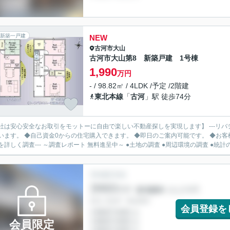
新築一戸建
NEW
古河市
大山
古河市大山第8 新築戸建 1号棟
1,990
万円
- / 98.82㎡ / 4LDK /予定 /2階建
東北本線
「
古河
」駅 徒歩74分
社は安心安全なお取引をモットーに自由で楽しい不動産探しを実現します】 ---リバ
います。 ◆自己資金0からの住宅購入できます。 ◆即日のご案内可能です。 ◆お客様のご都
を詳しく調査--- ～調査レポート 無料進呈中～ ●土地の調査 ●周辺環境の調査 ●統計の.
会員登録を
会員限定