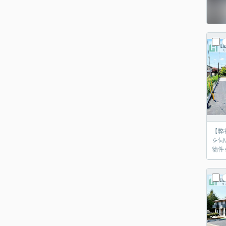
【弊
を伺
物件