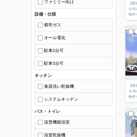
ファミリー向け
【弊
を伺
設備・仕様
物件
都市ガス
オール電化
駐車2台可
駐車3台可
キッチン
【弊
食器洗い乾燥機
を伺
物件
システムキッチン
バス・トイレ
追焚機能浴室
浴室乾燥機