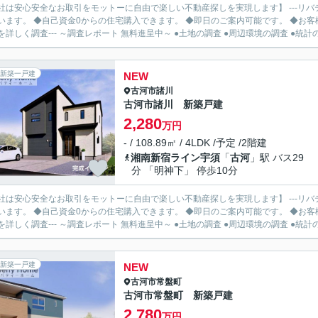
社は安心安全なお取引をモットーに自由で楽しい不動産探しを実現します】 ---リバ
います。 ◆自己資金0からの住宅購入できます。 ◆即日のご案内可能です。 ◆お客様のご都
を詳しく調査--- ～調査レポート 無料進呈中～ ●土地の調査 ●周辺環境の調査 ●統計の.
新築一戸建
NEW
古河市
諸川
古河市諸川 新築戸建
2,280
万円
- / 108.89㎡ / 4LDK /予定 /2階建
湘南新宿ライン宇須
「
古河
」駅 バス29
分 「明神下」 停歩10分
社は安心安全なお取引をモットーに自由で楽しい不動産探しを実現します】 ---リバ
います。 ◆自己資金0からの住宅購入できます。 ◆即日のご案内可能です。 ◆お客様のご都
を詳しく調査--- ～調査レポート 無料進呈中～ ●土地の調査 ●周辺環境の調査 ●統計の.
新築一戸建
NEW
古河市
常盤町
古河市常盤町 新築戸建
2,780
万円