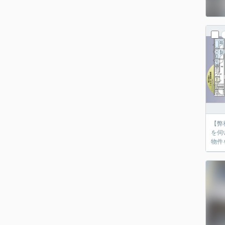
【弊
を伺
物件