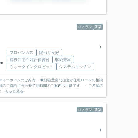
パノラマ
新築
プロパンガス
陽当り良好
建設住宅性能評価書付
収納豊富
km
ウォークインクロゼット
システムキッチン
ティーホームのご案内--- ◆経験豊富な担当が住宅ローンの相談
合に合わせて短時間のご案内も可能です。 ---ご希望の
..
もっと見る
パノラマ
新築