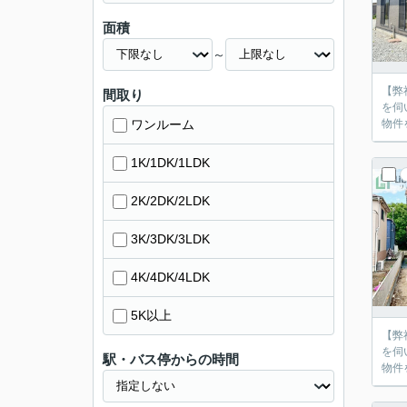
面積
～
【弊
間取り
を伺
ワンルーム
物件
1K/1DK/1LDK
2K/2DK/2LDK
3K/3DK/3LDK
4K/4DK/4LDK
5K以上
【弊
を伺
駅・バス停からの時間
物件