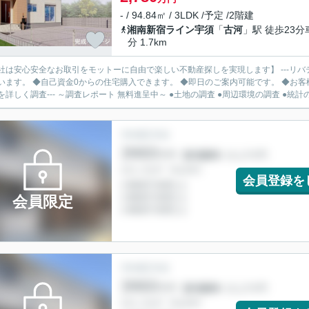
- / 94.84㎡ / 3LDK /予定 /2階建
湘南新宿ライン宇須
「
古河
」駅 徒歩23分
分 1.7km
社は安心安全なお取引をモットーに自由で楽しい不動産探しを実現します】 ---リバ
います。 ◆自己資金0からの住宅購入できます。 ◆即日のご案内可能です。 ◆お客様のご都
を詳しく調査--- ～調査レポート 無料進呈中～ ●土地の調査 ●周辺環境の調査 ●統計の.
会員登録を
会員限定