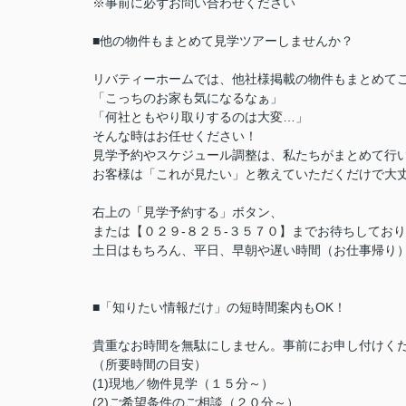
※事前に必ずお問い合わせください
■他の物件もまとめて見学ツアーしませんか？
リバティーホームでは、他社様掲載の物件もまとめて
「こっちのお家も気になるなぁ」
「何社ともやり取りするのは大変…」
そんな時はお任せください！
見学予約やスケジュール調整は、私たちがまとめて行
お客様は「これが見たい」と教えていただくだけで大丈
右上の「見学予約する」ボタン、
または【０２９-８２５-３５７０】までお待ちしてお
土日はもちろん、平日、早朝や遅い時間（お仕事帰り
■「知りたい情報だけ」の短時間案内もOK！
貴重なお時間を無駄にしません。事前にお申し付けく
（所要時間の目安）
(1)現地／物件見学（１５分～）
(2)ご希望条件のご相談（２０分～）