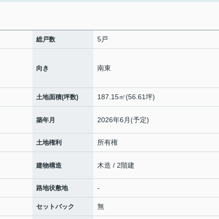
5戸
総戸数
南東
向き
187.15㎡(56.61坪)
土地面積(坪数)
2026年6月(予定)
築年月
所有権
土地権利
木造 / 2階建
建物構造
-
路地状敷地
無
セットバック