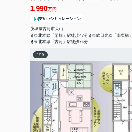
1,990
万円
支払いシミュレーション
茨城県
古河市
大山
東北本線「栗橋」駅徒歩47分
東武日光線「南栗橋」
東北本線「古河」駅徒歩74分
1
/
19