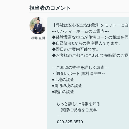
担当者のコメント
【弊社は安心安全なお取引をモットーに自
---リバティーホームのご案内---
◆経験豊富な担当が住宅ローンの相談を伺
櫻井 直樹
◆自己資金0からの住宅購入できます。
◆即日のご案内可能です。
◆お客様のご都合に合わせて短時間のご案
---ご希望の物件を詳しく調査---
～調査レポート 無料進呈中～
●土地の調査
●周辺環境の調査
●統計の調査
---もっと詳しい情報を知る---
実際に現地をご見学
↓↓ ↓↓
029-825-3570