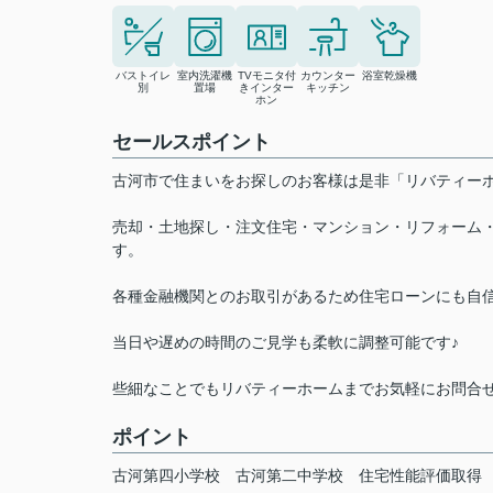
バストイレ
室内洗濯機
TVモニタ付
カウンター
浴室乾燥機
別
置場
きインター
キッチン
ホン
セールスポイント
古河市で住まいをお探しのお客様は是非「リバティ
売却・土地探し・注文住宅・マンション・リフォーム
す。
各種金融機関とのお取引があるため住宅ローンにも自
当日や遅めの時間のご見学も柔軟に調整可能です♪
些細なことでもリバティーホームまでお気軽にお問合
ポイント
古河第四小学校
古河第二中学校
住宅性能評価取得