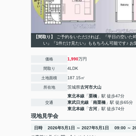
【間取り】
ご予約をいただければ、『平日の空いた
い』『1件だけ見たい』ももちろん可能です♪ お
1,990
万円
価格
4LDK
間取り
187.15㎡
土地面積
茨城県
古河市
大山
所在地
東北本線
「
栗橋
」駅 徒歩47分
東武日光線
「
南栗橋
」駅 徒歩65分
交通
東北本線
「
古河
」駅 徒歩74分
現地見学会
日時
2026年5月1日 ～ 2027年5月1日 09:00 ～ 20