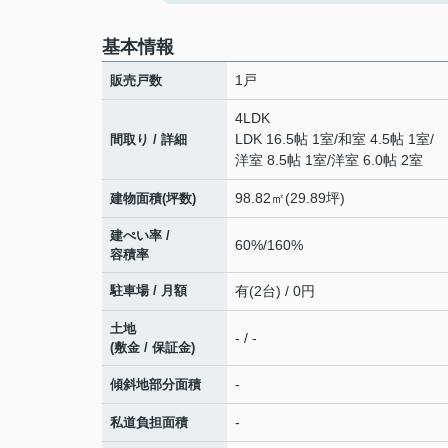
基本情報
1戸
販売戸数
4LDK
LDK 16.5帖 1室
/
和室 4.5帖 1室
/
間取り / 詳細
洋室 8.5帖 1室
/
洋室 6.0帖 2室
98.82㎡(29.89坪)
建物面積(坪数)
建ぺい率 /
60%/160%
容積率
駐車場 / 月額
有(2台) / 0円
土地
- / -
(敷金 / 保証金)
-
傾斜地部分面積
-
私道負担面積