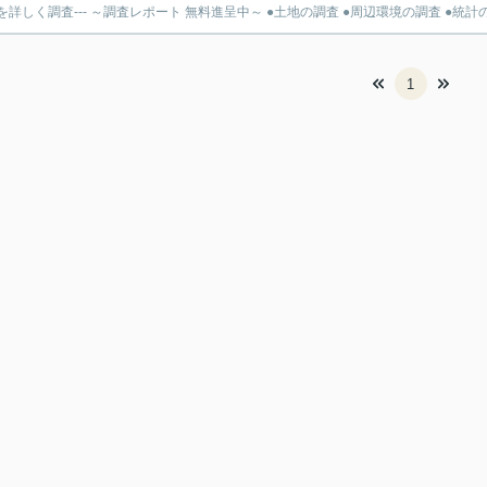
を詳しく調査--- ～調査レポート 無料進呈中～ ●土地の調査 ●周辺環境の調査 ●統計の.
1