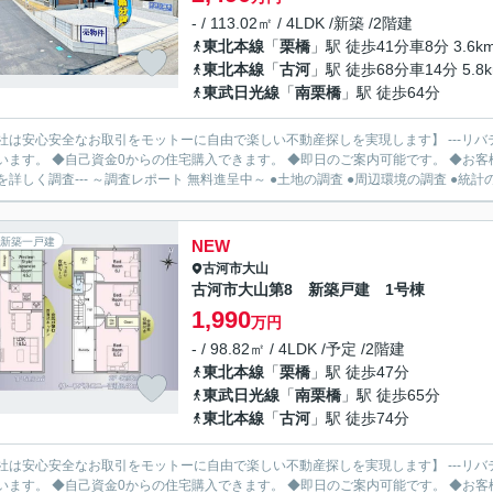
- / 113.02㎡ / 4LDK /新築 /2階建
東北本線
「
栗橋
」駅 徒歩41分車8分 3.6k
東北本線
「
古河
」駅 徒歩68分車14分 5.8
東武日光線
「
南栗橋
」駅 徒歩64分
社は安心安全なお取引をモットーに自由で楽しい不動産探しを実現します】 ---リバ
います。 ◆自己資金0からの住宅購入できます。 ◆即日のご案内可能です。 ◆お客様のご都
を詳しく調査--- ～調査レポート 無料進呈中～ ●土地の調査 ●周辺環境の調査 ●統計の.
新築一戸建
NEW
古河市
大山
古河市大山第8 新築戸建 1号棟
1,990
万円
- / 98.82㎡ / 4LDK /予定 /2階建
東北本線
「
栗橋
」駅 徒歩47分
東武日光線
「
南栗橋
」駅 徒歩65分
東北本線
「
古河
」駅 徒歩74分
社は安心安全なお取引をモットーに自由で楽しい不動産探しを実現します】 ---リバ
います。 ◆自己資金0からの住宅購入できます。 ◆即日のご案内可能です。 ◆お客様のご都