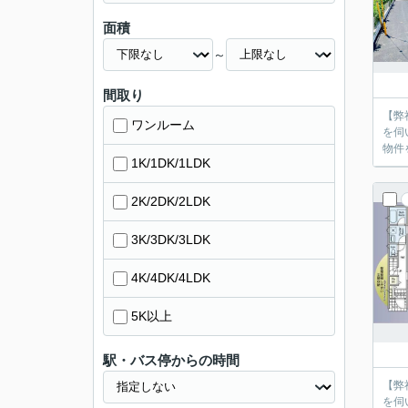
面積
～
間取り
【弊
ワンルーム
を伺
物件
1K/1DK/1LDK
2K/2DK/2LDK
3K/3DK/3LDK
4K/4DK/4LDK
5K以上
駅・バス停からの時間
【弊
を伺