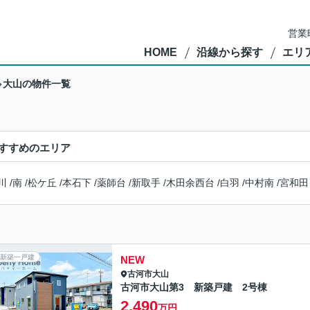
営業
HOME
沿線から探す
エリ
大山の物件一覧
すすめのエリア
川
/
南
/
松ケ丘
/
本石下
/
薬師台
/
新取手
/
木田余西台
/
白羽
/
中村南
/
宮和田
新築一戸建
NEW
古河市
大山
古河市大山第3 新築戸建 2号棟
2,490
万円