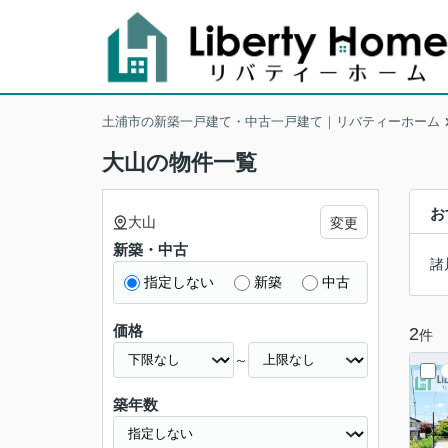
土浦市の新築一戸建て・中古一戸建て｜リバティーホーム
大山の物件一覧
お
大山
変更
新築・中古
諸
指定しない
新築
中古
価格
2
件
～
築年数