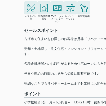
バストイレ
室内洗濯機
TVモニタ付
カウンター
浴室乾燥機
別
置場
きインター
キッチン
ホン
セールスポイント
古河市で住まいをお探しのお客様は是非「リバティ
売却・土地探し・注文住宅・マンション・リフォーム
す。
各種金融機関とのお取引があるため住宅ローンにも自
当日や遅めの時間のご見学も柔軟に調整可能です♪
些細なことでもリバティーホームまでお気軽にお問合
ポイント
小学校徒歩8分
月々5万円台～
LDK21.5帖
第四小