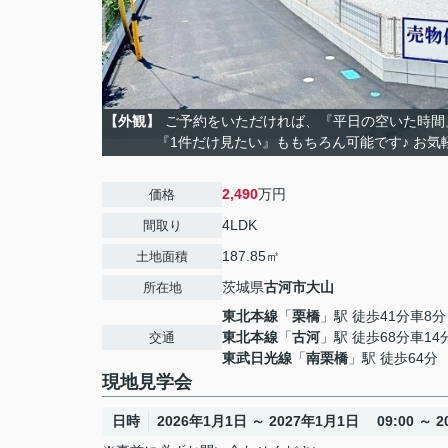
【外観】
ご予約をいただければ、『平日の空いた時間
『1件だけ見たい』ももちろん可能です♪ お気
2,490
万円
価格
4LDK
間取り
187.85㎡
土地面積
茨城県
古河市
大山
所在地
東北本線
「
栗橋
」駅 徒歩41分車8分 
東北本線
「
古河
」駅 徒歩68分車14分 
交通
東武日光線
「
南栗橋
」駅 徒歩64分
現地見学会
日時
2026年1月1日 ～ 2027年1月1日 09:00 ～ 20