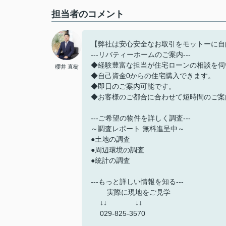
担当者のコメント
【弊社は安心安全なお取引をモットーに自
---リバティーホームのご案内---
◆経験豊富な担当が住宅ローンの相談を伺
櫻井 直樹
◆自己資金0からの住宅購入できます。
◆即日のご案内可能です。
◆お客様のご都合に合わせて短時間のご案
---ご希望の物件を詳しく調査---
～調査レポート 無料進呈中～
●土地の調査
●周辺環境の調査
●統計の調査
---もっと詳しい情報を知る---
実際に現地をご見学
↓↓ ↓↓
029-825-3570