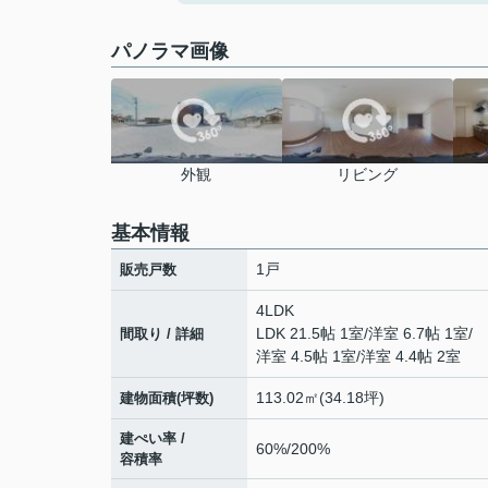
パノラマ画像
外観
リビング
基本情報
1戸
販売戸数
4LDK
LDK 21.5帖 1室
/
洋室 6.7帖 1室
/
間取り / 詳細
洋室 4.5帖 1室
/
洋室 4.4帖 2室
113.02㎡(34.18坪)
建物面積(坪数)
建ぺい率 /
60%/200%
容積率