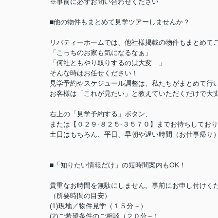
※事前に必ずお問い合わせください
■他の物件もまとめて見学ツアーしませんか？
リバティーホームでは、他社様掲載の物件もまとめて
「こっちのお家も気になるなぁ」
「何社ともやり取りするのは大変…」
そんな時はお任せください！
見学予約やスケジュール調整は、私たちがまとめて行
お客様は「これが見たい」と教えていただくだけで大丈
右上の「見学予約する」ボタン、
または【０２９-８２５-３５７０】までお待ちしてお
土日はもちろん、平日、早朝や遅い時間（お仕事帰り
■「知りたい情報だけ」の短時間案内もOK！
貴重なお時間を無駄にしません。事前にお申し付けく
（所要時間の目安）
(1)現地／物件見学（１５分～）
(2)ご希望条件のご相談（２０分～）