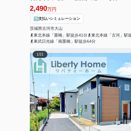
2,490
万円
支払いシミュレーション
茨城県
古河市
大山
東北本線「栗橋」駅徒歩41分
東北本線「古河」駅徒
東武日光線「南栗橋」駅徒歩64分
1
/
31