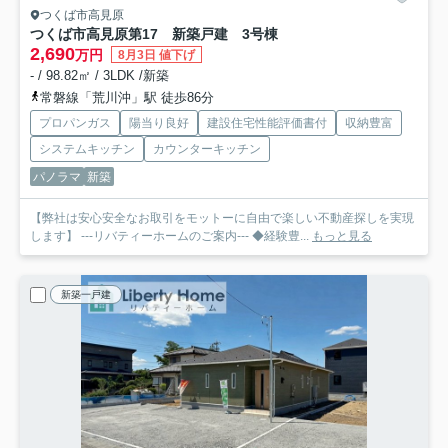
つくば市高見原
つくば市高見原第17 新築戸建 3号棟
2,690
万円
8月3日 値下げ
- / 98.82㎡ / 3LDK /新築
常磐線「荒川沖」駅 徒歩86分
プロパンガス
陽当り良好
建設住宅性能評価書付
収納豊富
システムキッチン
カウンターキッチン
パノラマ
新築
【弊社は安心安全なお取引をモットーに自由で楽しい不動産探しを実現
します】 ---リバティーホームのご案内--- ◆経験豊...
もっと見る
新築一戸建