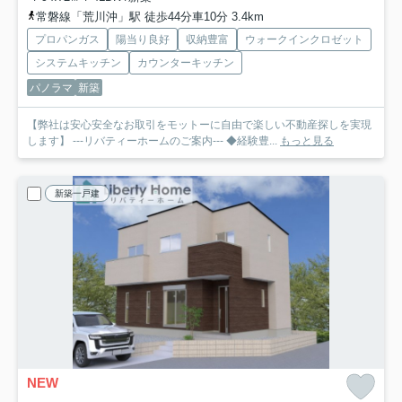
常磐線「荒川沖」駅 徒歩44分車10分 3.4km
プロパンガス
陽当り良好
収納豊富
ウォークインクロゼット
システムキッチン
カウンターキッチン
パノラマ
新築
【弊社は安心安全なお取引をモットーに自由で楽しい不動産探しを実現
します】 ---リバティーホームのご案内--- ◆経験豊...
もっと見る
新築一戸建
NEW