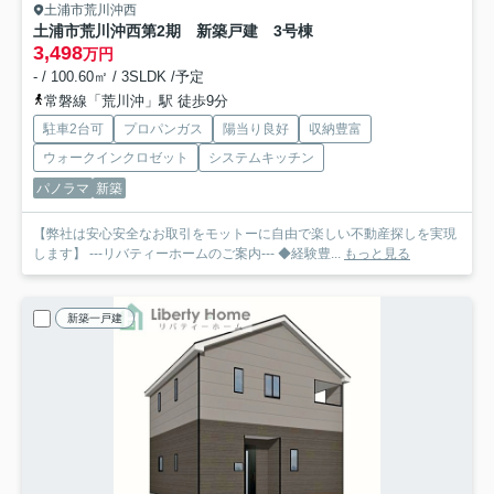
土浦市荒川沖西
土浦市荒川沖西第2期 新築戸建 3号棟
3,498
万円
- / 100.60㎡ / 3SLDK /予定
常磐線「荒川沖」駅 徒歩9分
駐車2台可
プロパンガス
陽当り良好
収納豊富
ウォークインクロゼット
システムキッチン
パノラマ
新築
【弊社は安心安全なお取引をモットーに自由で楽しい不動産探しを実現
します】 ---リバティーホームのご案内--- ◆経験豊...
もっと見る
新築一戸建