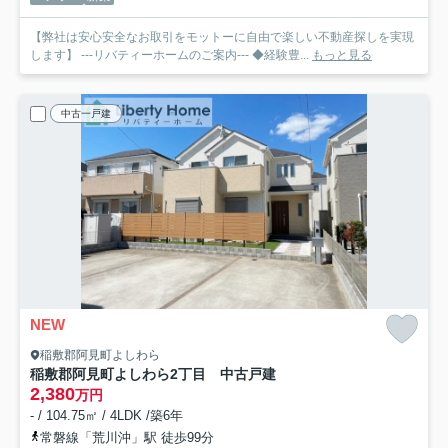
【弊社は安心安全なお取引をモットーに自由で楽しい不動産探しを実現
します】 ---リバティーホームのご案内--- ◆経験豊...
もっと見る
中古一戸建
NEW
稲敷郡阿見町よしわら
稲敷郡阿見町よしわら2丁目 中古戸建
2,380
万円
- / 104.75㎡ / 4LDK /築6年
常磐線「荒川沖」駅 徒歩99分