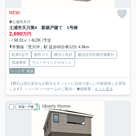
NEW
土浦市天川
土浦市天川第4 新築戸建て 1号棟
2,690
万円
- / 98.01㎡ / 4LDK /予定
常磐線「荒川沖」駅 徒歩60分車12分 4.8km
駐車2台可
都市ガス
陽当り良好
建設住宅性能評価書付
収納豊富
ウォークインクロゼット
ペット可
新築
【弊社は安心安全なお取引をモットーに自由で楽しい不動産探しを実現
します】 ---リバティーホームのご案内--- ◆経験豊...
もっと見る
新築一戸建