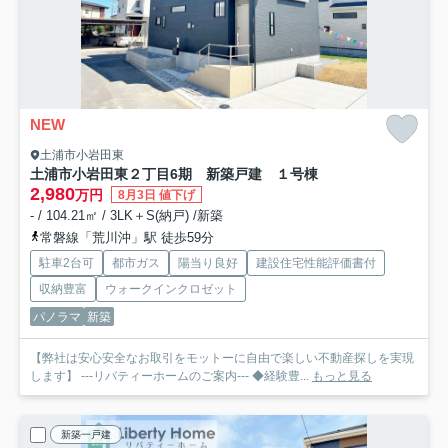
NEW
土浦市小岩田東
土浦市小岩田東２丁目6期 新築戸建 １号棟
2,980
万円
8月3日 値下げ
- / 104.21㎡ / 3LK＋S(納戸) /新築
常磐線「荒川沖」駅 徒歩59分
駐車2台可
都市ガス
陽当り良好
建設住宅性能評価書付
収納豊富
ウォークインクロゼット
パノラマ
新築
【弊社は安心安全なお取引をモットーに自由で楽しい不動産探しを実現
します】 ---リバティーホームのご案内--- ◆経験豊...
もっと見る
新築一戸建