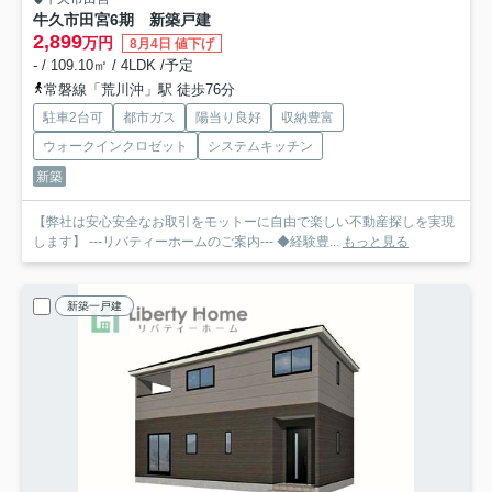
牛久市田宮6期 新築戸建
2,899
万円
8月4日 値下げ
- / 109.10㎡ / 4LDK /予定
常磐線「荒川沖」駅 徒歩76分
駐車2台可
都市ガス
陽当り良好
収納豊富
ウォークインクロゼット
システムキッチン
新築
【弊社は安心安全なお取引をモットーに自由で楽しい不動産探しを実現
します】 ---リバティーホームのご案内--- ◆経験豊...
もっと見る
新築一戸建