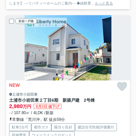
します】 ---リバティーホームのご案内--- ◆経験豊...
もっと見る
新築一戸建
NEW
土浦市小岩田東
土浦市小岩田東２丁目6期 新築戸建 2号棟
2,980
万円
8月3日 値下げ
- / 107.80㎡ / 4LDK /新築
常磐線「荒川沖」駅 徒歩59分
駐車2台可
都市ガス
陽当り良好
建設住宅性能評価書付
収納豊富
ウォークインクロゼット