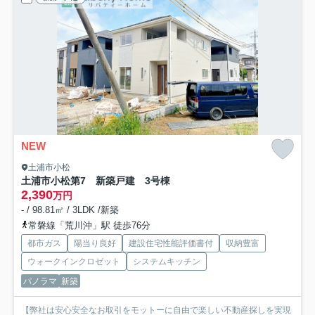
NEW
土浦市小松
土浦市小松第7 新築戸建 3号棟
2,390
万円
- / 98.81㎡ / 3LDK /新築
常磐線「荒川沖」駅 徒歩76分
都市ガス
陽当り良好
建設住宅性能評価書付
収納豊富
ウォークインクロゼット
システムキッチン
パノラマ
新築
【弊社は安心安全なお取引をモットーに自由で楽しい不動産探しを実現