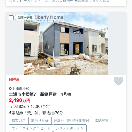
します】 ---リバティーホームのご案内--- ◆経験豊...
もっと見る
新築一戸建
NEW
土浦市小松
土浦市小松第7 新築戸建 4号棟
2,490
万円
- / 98.82㎡ / 4LDK /予定
常磐線「荒川沖」駅 徒歩76分
都市ガス
陽当り良好
建設住宅性能評価書付
収納豊富
ウォークインクロゼット
システムキッチン