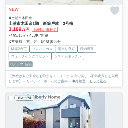
NEW
土浦市木田余
土浦市木田余1期 新築戸建 3号棟
3,199
万円
8月4日 値下げ
- / 95.13㎡ / 4LDK /新築
常磐線「荒川沖」駅 徒歩99分
駐車2台可
プロパンガス
陽当り良好
収納豊富
ウォークインクロゼット
システムキッチン
パノラマ
新築
【弊社は安心安全なお取引をモットーに自由で楽しい不動産探しを実現
します】 ---リバティーホームのご案内--- ◆経験豊...
もっと見る
新築一戸建