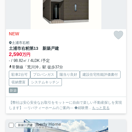
NEW
土浦市右籾
土浦市右籾第13 新築戸建
2,590
万円
- / 98.82㎡ / 4LDK /予定
常磐線「荒川沖」駅 徒歩37分
駐車2台可
プロパンガス
陽当り良好
建設住宅性能評価書付
収納豊富
システムキッチン
新築
【弊社は安心安全なお取引をモットーに自由で楽しい不動産探しを実現
します】 ---リバティーホームのご案内--- ◆経験豊...
もっと見る
新築一戸建