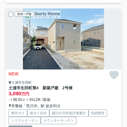
新築一戸建
NEW
土浦市生田町
土浦市生田町第4 新築戸建 2号棟
3,090
万円
- / 98.82㎡ / 4SLDK /新築
常磐線「荒川沖」駅 徒歩91分
都市ガス
陽当り良好
建設住宅性能評価書付
収納豊富
システムキッチン
カウンターキッチン