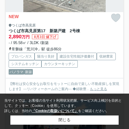
NEW
つくば市高見原
つくば市高見原第17 新築戸建 2号棟
2,890
万円
8月3日 値下げ
- / 95.58㎡ / 3LDK /新築
常磐線「荒川沖」駅 徒歩86分
プロパンガス
陽当り良好
建設住宅性能評価書付
収納豊富
システムキッチン
カウンターキッチン
パノラマ
新築
【弊社は安心安全なお取引をモットーに自由で楽しい不動産探しを実現
します】 ---リバティーホームのご案内--- ◆経験豊...
もっと見る
当サイトでは、お客様の当サイト利用状況把握、サービス向上検討を目的と
して、クッキー（Cookie）を使用しています。
新築一戸建
詳しくは、当社の
「Cookieの取扱いについて」
をご確認ください。
閉じる