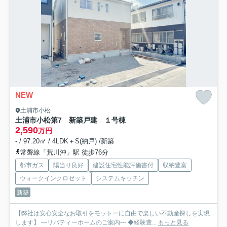
NEW
土浦市小松
土浦市小松第7 新築戸建 １号棟
2,590
万円
- / 97.20㎡ / 4LDK＋S(納戸) /新築
常磐線「荒川沖」駅 徒歩76分
都市ガス
陽当り良好
建設住宅性能評価書付
収納豊富
ウォークインクロゼット
システムキッチン
新築
【弊社は安心安全なお取引をモットーに自由で楽しい不動産探しを実現
します】 ---リバティーホームのご案内--- ◆経験豊...
もっと見る