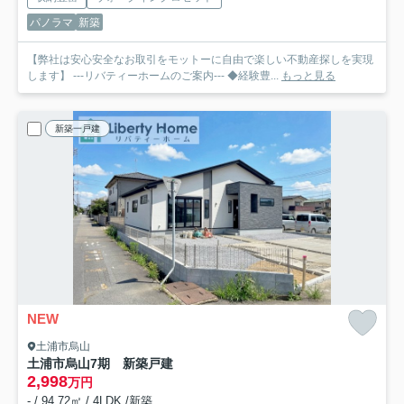
パノラマ
新築
【弊社は安心安全なお取引をモットーに自由で楽しい不動産探しを実現
します】 ---リバティーホームのご案内--- ◆経験豊...
もっと見る
新築一戸建
NEW
土浦市烏山
土浦市烏山7期 新築戸建
2,998
万円
- / 94.72㎡ / 4LDK /新築