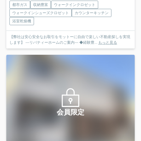
都市ガス
収納豊富
ウォークインクロゼット
ウォークインシューズクロゼット
カウンターキッチン
浴室乾燥機
【弊社は安心安全なお取引をモットーに自由で楽しい不動産探しを実現
します】 ---リバティーホームのご案内--- ◆経験豊...
もっと見る
会員限定