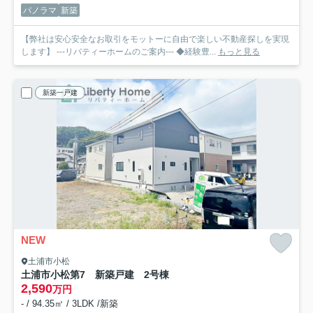
パノラマ
新築
【弊社は安心安全なお取引をモットーに自由で楽しい不動産探しを実現
します】 ---リバティーホームのご案内--- ◆経験豊...
もっと見る
新築一戸建
NEW
土浦市小松
土浦市小松第7 新築戸建 2号棟
2,590
万円
- / 94.35㎡ / 3LDK /新築