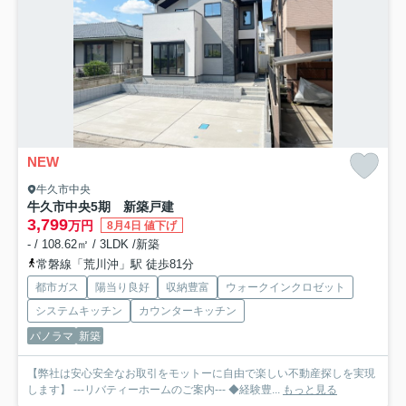
NEW
牛久市中央
牛久市中央5期 新築戸建
3,799
万円
8月4日 値下げ
- / 108.62㎡ / 3LDK /新築
常磐線「荒川沖」駅 徒歩81分
都市ガス
陽当り良好
収納豊富
ウォークインクロゼット
システムキッチン
カウンターキッチン
パノラマ
新築
【弊社は安心安全なお取引をモットーに自由で楽しい不動産探しを実現
します】 ---リバティーホームのご案内--- ◆経験豊...
もっと見る