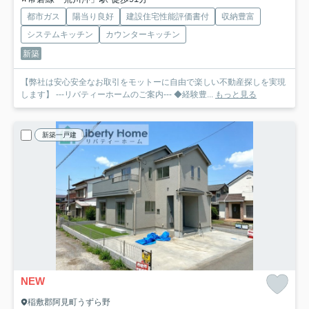
都市ガス
陽当り良好
建設住宅性能評価書付
収納豊富
システムキッチン
カウンターキッチン
新築
【弊社は安心安全なお取引をモットーに自由で楽しい不動産探しを実現
します】 ---リバティーホームのご案内--- ◆経験豊...
もっと見る
新築一戸建
NEW
稲敷郡阿見町うずら野