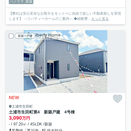
パノラマ
新築
【弊社は安心安全なお取引をモットーに自由で楽しい不動産探しを実現
します】 ---リバティーホームのご案内--- ◆経験豊...
もっと見る
新築一戸建
NEW
土浦市生田町
土浦市生田町第4 新築戸建 4号棟
3,090
万円
- / 97.20㎡ / 4SLDK /新築
常磐線「荒川沖」駅 徒歩91分