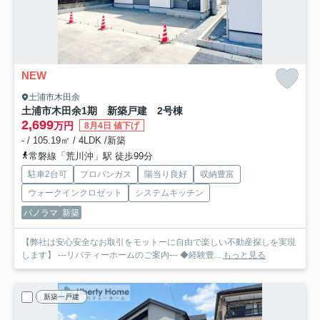
NEW
土浦市木田余
土浦市木田余1期 新築戸建 2号棟
2,699
万円
8月4日 値下げ
- / 105.19㎡ / 4LDK /新築
常磐線「荒川沖」駅 徒歩99分
駐車2台可
プロパンガス
陽当り良好
収納豊富
ウォークインクロゼット
システムキッチン
パノラマ
新築
【弊社は安心安全なお取引をモットーに自由で楽しい不動産探しを実現
します】 ---リバティーホームのご案内--- ◆経験豊...
もっと見る
新築一戸建