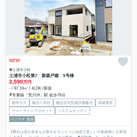
NEW
土浦市小松
土浦市小松第7 新築戸建 5号棟
2,590
万円
- / 97.19㎡ / 4LDK /新築
常磐線「荒川沖」駅 徒歩76分
都市ガス
陽当り良好
建設住宅性能評価書付
収納豊富
ウォークインクロゼット
システムキッチン
パノラマ
新築
【弊社は安心安全なお取引をモットーに自由で楽しい不動産探しを実現