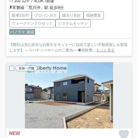
- / 102.12㎡ / 4LDK /新築
常磐線「荒川沖」駅 徒歩9分
駐車2台可
プロパンガス
陽当り良好
収納豊富
ウォークインクロゼット
システムキッチン
パノラマ
新築
【弊社は安心安全なお取引をモットーに自由で楽しい不動産探しを実現
します】 ---リバティーホームのご案内--- ◆経験豊...
もっと見る
新築一戸建
NEW