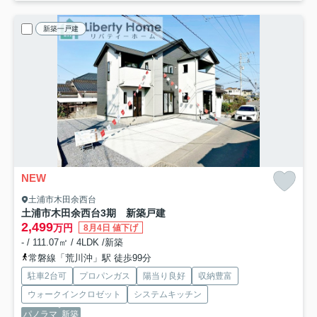
新築一戸建
NEW
土浦市木田余西台
土浦市木田余西台3期 新築戸建
2,499
万円
8月4日 値下げ
- / 111.07㎡ / 4LDK /新築
常磐線「荒川沖」駅 徒歩99分
駐車2台可
プロパンガス
陽当り良好
収納豊富
ウォークインクロゼット
システムキッチン
パノラマ
新築