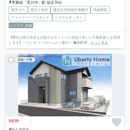
常磐線「荒川沖」駅 徒歩76分
都市ガス
陽当り良好
建設住宅性能評価書付
収納豊富
ウォークインクロゼット
システムキッチン
パノラマ
新築
【弊社は安心安全なお取引をモットーに自由で楽しい不動産探しを実現
します】 ---リバティーホームのご案内--- ◆経験豊...
もっと見る
新築一戸建
NEW
牛久市田宮