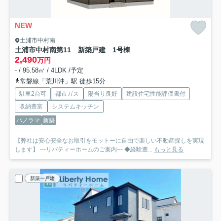
NEW
土浦市中村南
土浦市中村南第11 新築戸建 1号棟
2,490
万円
- / 95.58㎡ / 4LDK /予定
常磐線「荒川沖」駅 徒歩15分
駐車2台可
都市ガス
陽当り良好
建設住宅性能評価書付
収納豊富
システムキッチン
パノラマ
新築
【弊社は安心安全なお取引をモットーに自由で楽しい不動産探しを実現
します】 ---リバティーホームのご案内--- ◆経験豊...
もっと見る
新築一戸建