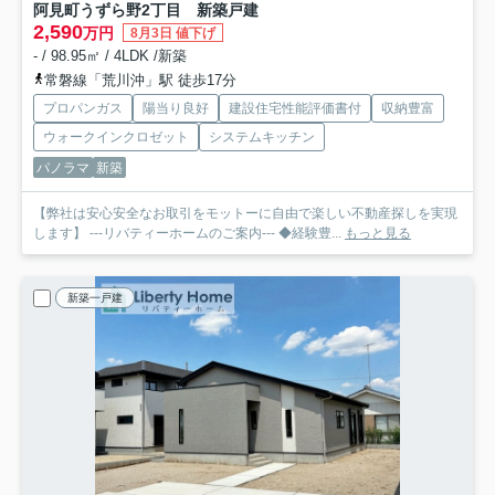
阿見町うずら野2丁目 新築戸建
2,590
万円
8月3日 値下げ
- / 98.95㎡ / 4LDK /新築
常磐線「荒川沖」駅 徒歩17分
プロパンガス
陽当り良好
建設住宅性能評価書付
収納豊富
ウォークインクロゼット
システムキッチン
パノラマ
新築
【弊社は安心安全なお取引をモットーに自由で楽しい不動産探しを実現
します】 ---リバティーホームのご案内--- ◆経験豊...
もっと見る
新築一戸建