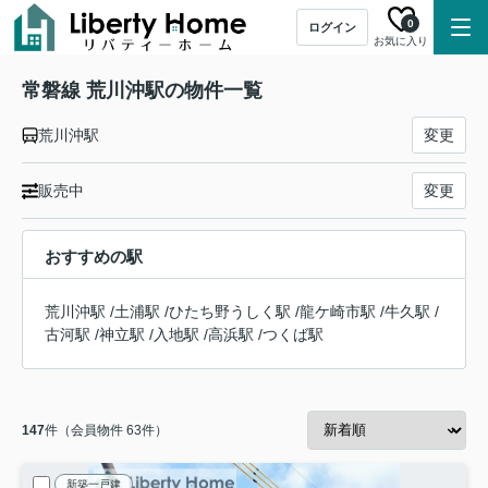
0
ログイン
お気に入り
常磐線 荒川沖駅の物件一覧
荒川沖駅
変更
販売中
変更
おすすめの駅
荒川沖駅
/
土浦駅
/
ひたち野うしく駅
/
龍ケ崎市駅
/
牛久駅
/
古河駅
/
神立駅
/
入地駅
/
高浜駅
/
つくば駅
147
件（会員物件 63件）
新築一戸建