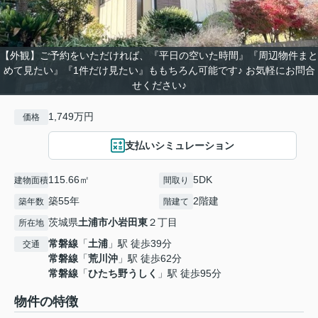
【外観】ご予約をいただければ、『平日の空いた時間』『周辺物件まと
めて見たい』『1件だけ見たい』ももちろん可能です♪ お気軽にお問合
せください♪
1,749万円
価格
支払いシミュレーション
115.66㎡
5DK
建物面積
間取り
築55年
2階建
築年数
階建て
茨城県
土浦市
小岩田東
２丁目
所在地
常磐線
「
土浦
」駅 徒歩39分
交通
常磐線
「
荒川沖
」駅 徒歩62分
常磐線
「
ひたち野うしく
」駅 徒歩95分
物件の特徴