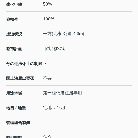
50%
建ぺい率
100%
容積率
一方(北東 公道 4.3m)
接道状況
市街化区域
都市計画
-
その他法令上の制限
不要
国土法届出要否
第一種低層住居専用
用途地域
宅地 / 平坦
地目 / 地勢
-
管理組合有無
仲介
取引態様