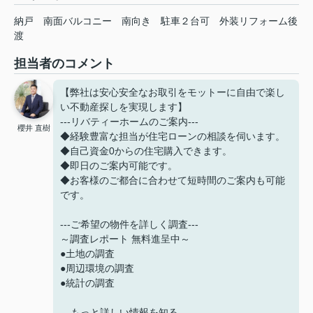
納戸
南面バルコニー
南向き
駐車２台可
外装リフォーム後
渡
担当者のコメント
【弊社は安心安全なお取引をモットーに自由で楽し
い不動産探しを実現します】
---リバティーホームのご案内---
櫻井 直樹
◆経験豊富な担当が住宅ローンの相談を伺います。
◆自己資金0からの住宅購入できます。
◆即日のご案内可能です。
◆お客様のご都合に合わせて短時間のご案内も可能
です。
---ご希望の物件を詳しく調査---
～調査レポート 無料進呈中～
●土地の調査
●周辺環境の調査
●統計の調査
---もっと詳しい情報を知る---