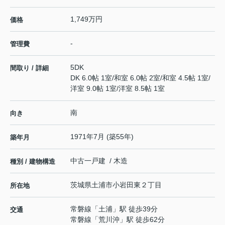
1,749万円
価格
-
管理費
5DK
間取り / 詳細
DK 6.0帖 1室
/
和室 6.0帖 2室
/
和室 4.5帖 1室
/
洋室 9.0帖 1室
/
洋室 8.5帖 1室
南
向き
1971年7月 (築55年)
築年月
中古一戸建 / 木造
種別 / 建物構造
茨城県
土浦市
小岩田東
２丁目
所在地
常磐線
「
土浦
」駅 徒歩39分
交通
常磐線
「
荒川沖
」駅 徒歩62分