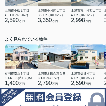
土浦市中村南１丁目
土浦市荒川沖西１丁目
土浦市小松１丁目
3SLDK (101.02㎡)
4LDK (102.12㎡)
3
4SLDK (97.20㎡)
3,350
2,998
2,590
万円
万円
万円
よく見られている物件
石岡市南台３丁目
土浦市木田余東台５丁目
土浦市板谷４丁目
5LDK＋S(納戸) (151.80㎡)
3LDK (93.57㎡)
4LDK (101.85㎡)
3
1,400
2,790
2,590
万円
万円
万円