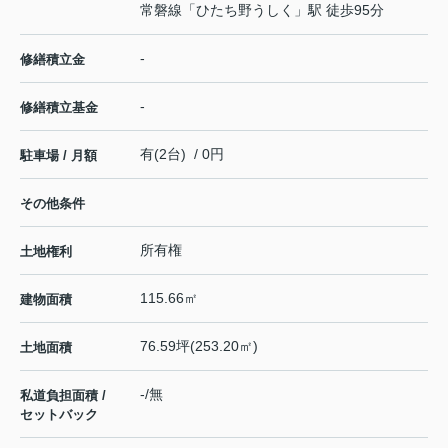
常磐線
「
ひたち野うしく
」駅 徒歩95分
-
修繕積立金
-
修繕積立基金
有(2台) / 0円
駐車場 / 月額
その他条件
所有権
土地権利
115.66㎡
建物面積
76.59坪(253.20㎡)
土地面積
-/無
私道負担面積 /
セットバック