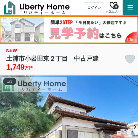
0
ログイン
お気に入り
NEW
土浦市小岩田東２丁目 中古戸建
1,749
万円
1
/
3