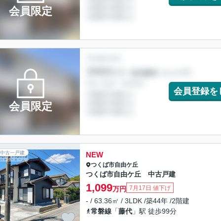
会員限定
会員登録を
会員限定
中古一戸建
NEW
つくば市
自由ケ丘
つくば市自由ケ丘 中古戸建
1,099
7月17日 値下げ
万円
- / 63.36㎡ / 3LDK /築44年 /2階建
常磐線
「
藤代
」駅 徒歩99分