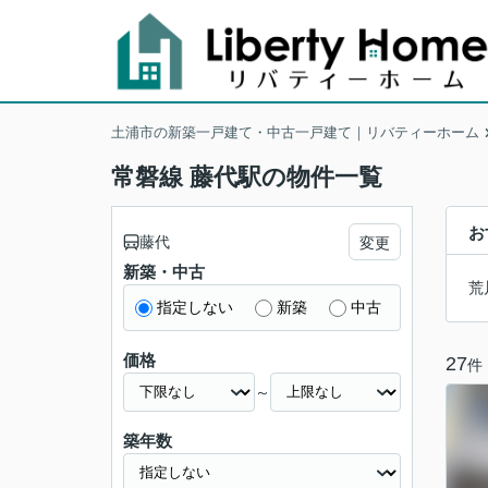
土浦市の新築一戸建て・中古一戸建て｜リバティーホーム
常磐線 藤代駅の物件一覧
お
藤代
変更
新築・中古
荒
指定しない
新築
中古
価格
27
件
～
築年数