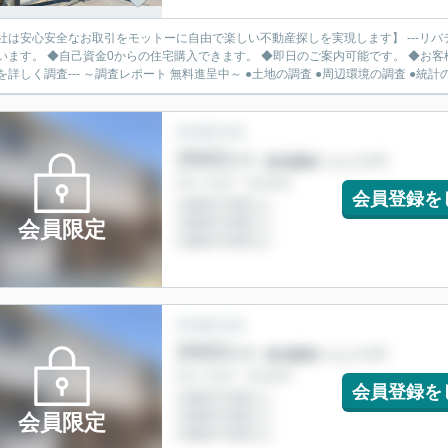
社は安心安全なお取引をモットーに自由で楽しい不動産探しを実現します】 ---リバ
います。 ◆自己資金0からの住宅購入できます。 ◆即日のご案内可能です。 ◆お客様のご都
を詳しく調査--- ～調査レポート 無料進呈中～ ●土地の調査 ●周辺環境の調査 ●統計の.
会員登録を
会員限定
会員登録を
会員限定