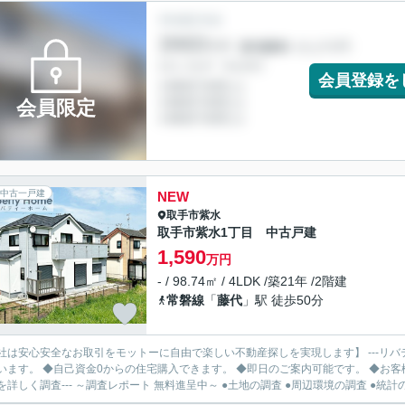
会員登録を
会員限定
中古一戸建
NEW
取手市
紫水
取手市紫水1丁目 中古戸建
1,590
万円
- / 98.74㎡ / 4LDK /築21年 /2階建
常磐線
「
藤代
」駅 徒歩50分
社は安心安全なお取引をモットーに自由で楽しい不動産探しを実現します】 ---リバ
います。 ◆自己資金0からの住宅購入できます。 ◆即日のご案内可能です。 ◆お客様のご都
を詳しく調査--- ～調査レポート 無料進呈中～ ●土地の調査 ●周辺環境の調査 ●統計の.