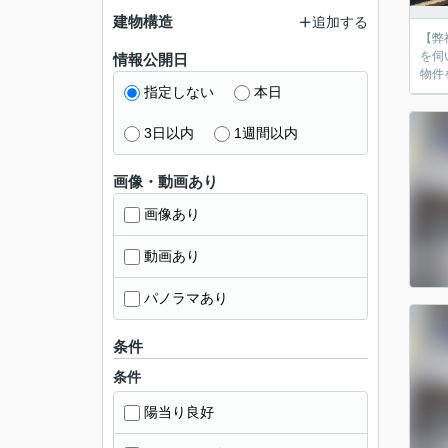
建物構造
追加する
【弊
を伺
情報公開日
物件
指定しない
本日
3日以内
1週間以内
画像・動画あり
画像あり
動画あり
パノラマあり
条件
条件
陽当り良好