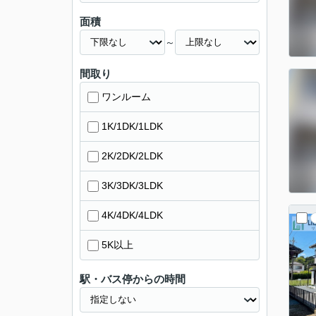
面積
～
間取り
ワンルーム
1K/1DK/1LDK
2K/2DK/2LDK
3K/3DK/3LDK
4K/4DK/4LDK
5K以上
駅・バス停からの時間