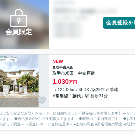
会員登録を
会員限定
中古一戸建
NEW
取手市
米田
取手市米田 中古戸建
1,030
万円
- / 124.00㎡ / 4LDK /築29年 /2階建
常磐線
「
藤代
」駅 徒歩31分
社は安心安全なお取引をモットーに自由で楽しい不動産探しを実現します】 ---リバ
います。 ◆自己資金0からの住宅購入できます。 ◆即日のご案内可能です。 ◆お客様のご都
を詳しく調査--- ～調査レポート 無料進呈中～ ●土地の調査 ●周辺環境の調査 ●統計の.