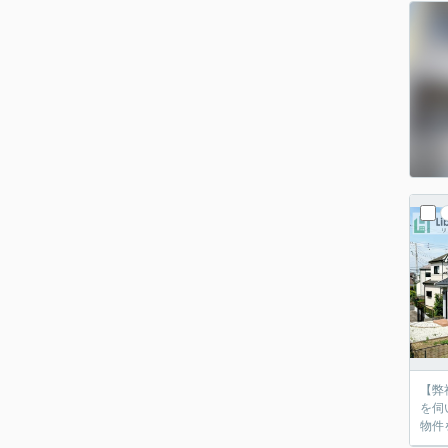
【弊
を伺
物件