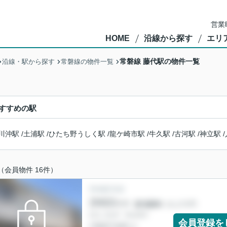
営業
HOME
沿線から探す
エリ
常磐線 藤代駅の物件一覧
沿線・駅から探す
常磐線の物件一覧
すすめの駅
川沖駅
/
土浦駅
/
ひたち野うしく駅
/
龍ケ崎市駅
/
牛久駅
/
古河駅
/
神立駅
/
（会員物件 16件）
会員登録を