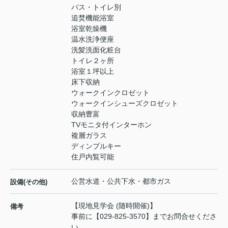
バス・トイレ別
追焚機能浴室
浴室乾燥機
温水洗浄便座
洗髪洗面化粧台
トイレ２ヶ所
浴室１坪以上
床下収納
ウォークインクロゼット
ウォークインシューズクロゼット
収納豊富
TVモニタ付インターホン
複層ガラス
ディンプルキー
住戸内覧可能
公営水道・公共下水・都市ガス
設備(その他)
【現地見学会 (随時開催)】
備考
事前に【029-825-3570】までお問合せくださ
い。