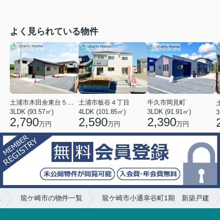
よく見られている物件
土浦市木田余東台５丁目
土浦市板谷４丁目
牛久市岡見町
3LDK (93.57㎡)
4LDK (101.85㎡)
3LDK (91.91㎡)
3
2,790
2,590
2,390
万円
万円
万円
ム
龍ケ崎市の物件一覧
龍ケ崎市小通幸谷町1期 新築戸建