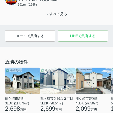
951ｍ（12分）
すべて見る
メールで共有する
LINEで共有する
近隣の物件
龍ケ崎市新町
龍ケ崎市久保台２丁目
龍ケ崎市姫宮町
5
3LDK (117.76㎡)
3LDK (98.54㎡)
4LDK (97.50㎡)
2,698
2,699
2,099
万円
万円
万円