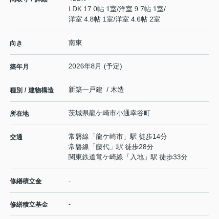
LDK 17.0帖 1室
/
洋室 9.7帖 1室
/
洋室 4.8帖 1室
/
洋室 4.6帖 2室
南東
向き
2026年8月 (予定)
築年月
新築一戸建 / 木造
種別 / 建物構造
茨城県
龍ケ崎市
小通幸谷町
所在地
常磐線
「
龍ケ崎市
」駅 徒歩14分
交通
常磐線
「
藤代
」駅 徒歩28分
関東鉄道竜ケ崎線
「
入地
」駅 徒歩33分
-
修繕積立金
-
修繕積立基金