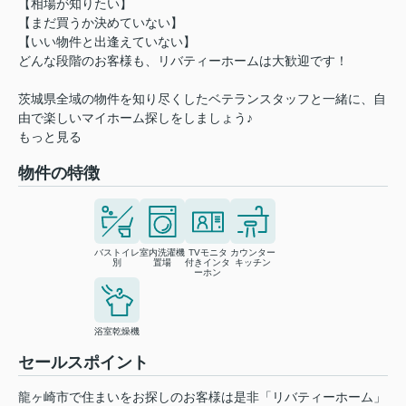
【相場が知りたい】
【まだ買うか決めていない】
【いい物件と出逢えていない】
どんな段階のお客様も、リバティーホームは大歓迎です！
茨城県全域の物件を知り尽くしたベテランスタッフと一緒に、自
由で楽しいマイホーム探しをしましょう♪
もっと見る
物件の特徴
バストイレ
室内洗濯機
TVモニタ
カウンター
別
置場
付きインタ
キッチン
ーホン
浴室乾燥機
セールスポイント
龍ヶ崎市で住まいをお探しのお客様は是非「リバティーホーム」