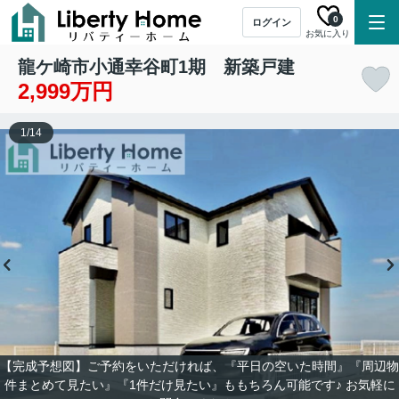
0
ログイン
お気に入り
龍ケ崎市小通幸谷町1期 新築戸建
2,999万円
1
/
14
【完成予想図】ご予約をいただければ、『平日の空いた時間』『周辺物
件まとめて見たい』『1件だけ見たい』ももちろん可能です♪ お気軽に