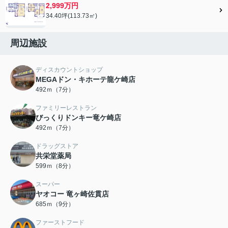
2,999万円
34.40坪(113.73㎡)
周辺施設
ディスカウントショップ
MEGAドン・キホーテ龍ケ崎店
492ｍ（7分）
ファミリーレストラン
びっくりドンキー竜ケ崎店
492ｍ（7分）
ドラッグストア
共栄堂薬局
599ｍ（8分）
スーパー
ヤオコー 竜ヶ崎佐貫店
685ｍ（9分）
ファーストフード