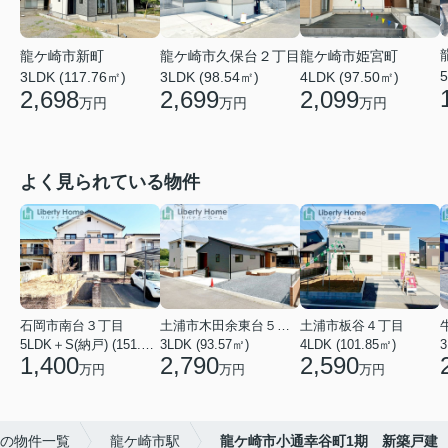
龍ケ崎市新町
龍ケ崎市久保台２丁目
龍ケ崎市姫宮町
5
3LDK (117.76㎡)
3LDK (98.54㎡)
4LDK (97.50㎡)
2,698
2,699
2,099
万円
万円
万円
よく見られている物件
石岡市南台３丁目
土浦市木田余東台５丁目
土浦市板谷４丁目
5LDK＋S(納戸) (151.80㎡)
3LDK (93.57㎡)
4LDK (101.85㎡)
3
1,400
2,790
2,590
万円
万円
万円
の物件一覧
龍ケ崎市駅
龍ケ崎市小通幸谷町1期 新築戸建