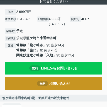
お問合せください♪
2,999万円
価格
113.73㎡
43.55坪
4LDK
建物面積
土地面積
間取り
(143.99㎡)
予定
築年数
茨城県
龍ケ崎市
小通幸谷町
所在地
常磐線
「
龍ケ崎市
」駅 徒歩14分
交通
常磐線
「
藤代
」駅 徒歩28分
関東鉄道竜ケ崎線
「
入地
」駅 徒歩33分
LINEからお問い合わせ
無料
お問い合わせ
無料
龍ケ崎市小通幸谷町1期 新築戸建の販売中物件