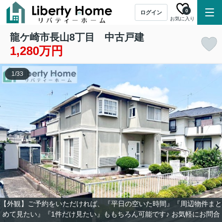
0
ログイン
お気に入り
龍ケ崎市長山8丁目 中古戸建
1,280万円
1
/
33
【外観】ご予約をいただければ、『平日の空いた時間』『周辺物件まと
めて見たい』『1件だけ見たい』ももちろん可能です♪ お気軽にお問合