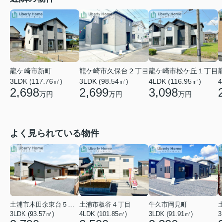
龍ケ崎市新町
龍ケ崎市久保台２丁目
龍ケ崎市松ケ丘１丁目
3LDK (117.76㎡)
3LDK (98.54㎡)
4LDK (116.95㎡)
4
2,698
2,699
3,098
万円
万円
万円
よく見られている物件
土浦市木田余東台５丁目
土浦市板谷４丁目
牛久市岡見町
3LDK (93.57㎡)
4LDK (101.85㎡)
3LDK (91.91㎡)
3