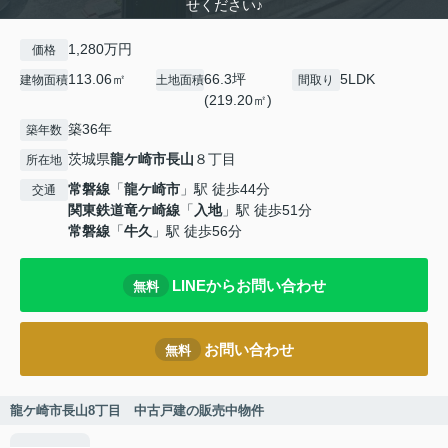
せください♪
1,280万円
価格
113.06㎡
66.3坪
5LDK
建物面積
土地面積
間取り
(219.20㎡)
築36年
築年数
茨城県
龍ケ崎市
長山
８丁目
所在地
常磐線
「
龍ケ崎市
」駅 徒歩44分
交通
関東鉄道竜ケ崎線
「
入地
」駅 徒歩51分
常磐線
「
牛久
」駅 徒歩56分
LINEからお問い合わせ
無料
お問い合わせ
無料
龍ケ崎市長山8丁目 中古戸建の販売中物件