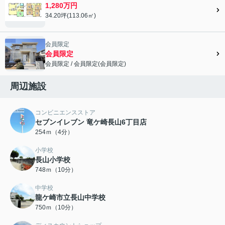
1,280万円
34.20坪(113.06㎡)
会員限定
会員限定
会員限定
/
会員限定
(
会員限定
)
会員限定">
周辺施設
コンビニエンスストア
セブンイレブン 竜ケ崎長山6丁目店
254ｍ（4分）
小学校
長山小学校
748ｍ（10分）
中学校
龍ケ崎市立長山中学校
750ｍ（10分）