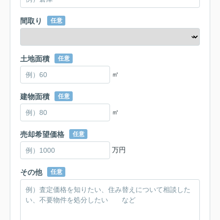
間取り
任意
土地面積
任意
㎡
建物面積
任意
㎡
売却希望価格
任意
万円
その他
任意