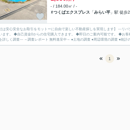
- / 184.00㎡ / -
つくばエクスプレス
「
みらい平
」駅 徒歩2
社は安心安全なお取引をモットーに自由で楽しい不動産探しを実現します】 ---リバ
います。 ◆自己資金0からの住宅購入できます。 ◆即日のご案内可能です。 ◆お客様のご都
を詳しく調査--- ～調査レポート 無料進呈中～ ●土地の調査 ●周辺環境の調査 ●統計の.
1