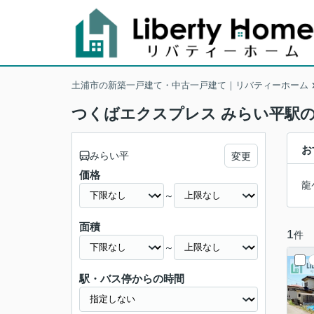
土浦市の新築一戸建て・中古一戸建て｜リバティーホーム
つくばエクスプレス みらい平駅
お
みらい平
変更
価格
龍
～
面積
1
件
～
駅・バス停からの時間