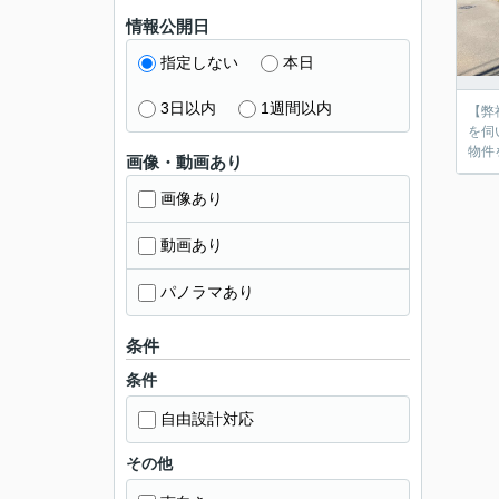
情報公開日
指定しない
本日
3日以内
1週間以内
【弊
を伺
物件
画像・動画あり
画像あり
動画あり
パノラマあり
条件
条件
自由設計対応
その他