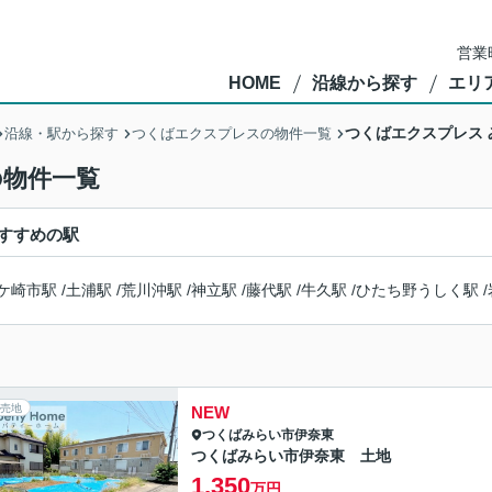
営業
HOME
沿線から探す
エリ
つくばエクスプレス
沿線・駅から探す
つくばエクスプレスの物件一覧
の物件一覧
すすめの駅
ケ崎市駅
/
土浦駅
/
荒川沖駅
/
神立駅
/
藤代駅
/
牛久駅
/
ひたち野うしく駅
/
売地
NEW
つくばみらい市
伊奈東
つくばみらい市伊奈東 土地
1,350
万円