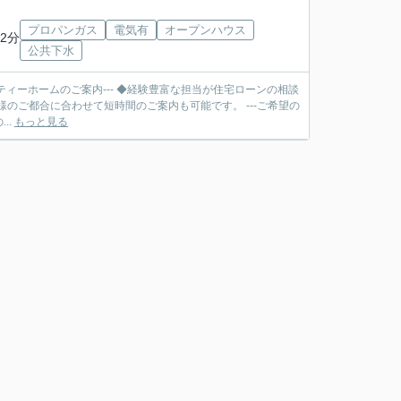
プロパンガス
電気有
オープンハウス
2分
公共下水
ティーホームのご案内--- ◆経験豊富な担当が住宅ローンの相談
合に合わせて短時間のご案内も可能です。 ---ご希望の
..
もっと見る