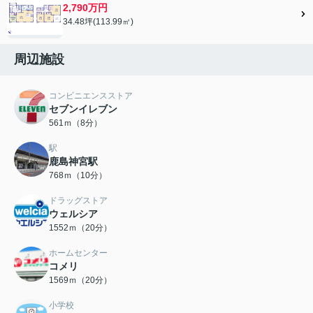
2,790万円
34.48坪(113.99㎡)
周辺施設
コンビニエンスストア
セブンイレブン
561ｍ（8分）
駅
鹿島神宮駅
768ｍ（10分）
ドラッグストア
ウェルシア
1552ｍ（20分）
ホームセンター
コメリ
1569ｍ（20分）
小学校