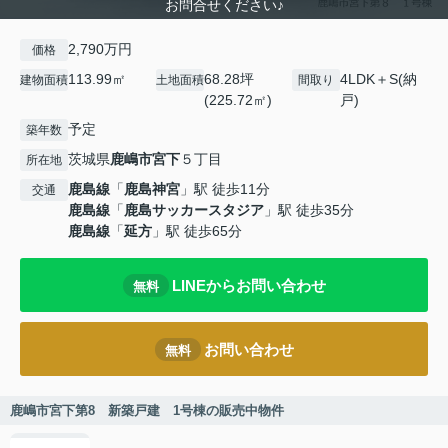
お問合せください♪
2,790万円
価格
113.99㎡
68.28坪
4LDK＋S(納
建物面積
土地面積
間取り
(225.72㎡)
戸)
予定
築年数
茨城県
鹿嶋市
宮下
５丁目
所在地
鹿島線
「
鹿島神宮
」駅 徒歩11分
交通
鹿島線
「
鹿島サッカースタジア
」駅 徒歩35分
鹿島線
「
延方
」駅 徒歩65分
LINEからお問い合わせ
無料
お問い合わせ
無料
鹿嶋市宮下第8 新築戸建 1号棟の販売中物件