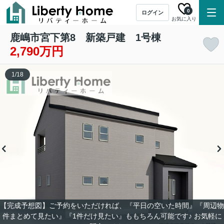
0
ログイン
お気に入り
鹿嶋市宮下第8 新築戸建 1号棟
2,790万円
1
/
18
【完成予想図】ご予約をいただければ、『平日の空いた時間』『周辺物
件まとめて見たい』『1件だけ見たい』ももちろん可能です♪ お気軽に