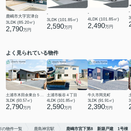
-
-
-
鹿嶋市大字宮津台
3
4LDK (101.85㎡)
3LDK (101.85㎡)
3LDK (85.20㎡)
2,490
2,590
万円
万円
2,790
万円
よく見られている物件
土浦市木田余東台５丁目
土浦市板谷４丁目
牛久市岡見町
3LDK (93.57㎡)
4LDK (101.85㎡)
3LDK (91.91㎡)
3
2,790
2,590
2,390
万円
万円
万円
市の物件一覧
鹿島神宮駅
鹿嶋市宮下第8 新築戸建 1号棟