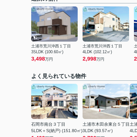
土浦市荒川沖西１丁目
土浦市荒川沖西１丁目
3SLDK (100.60㎡)
4LDK (102.12㎡)
4
3,498
2,998
2
万円
万円
よく見られている物件
石岡市南台３丁目
土浦市木田余東台５丁目
土
5LDK＋S(納戸) (151.80㎡)
3LDK (93.57㎡)
4LD