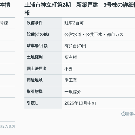
本情
土浦市神立町第2期 新築戸建 3号棟の詳細
報
3号棟
設備条件
駐車2台可
設備(その他)
公営水道・公共下水・都市ガス
駐車場/月額
有(2台)/0円
土地権利
所有権
国土法届出
不要
用途地域
準工業
取引態様
一般媒介
引渡し
2026年10月中旬
情報
情報の見方