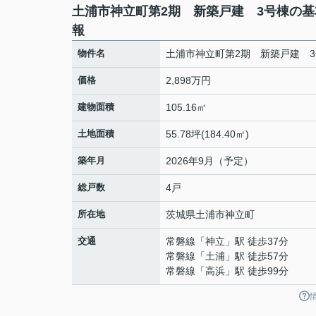
土浦市神立町第2期 新築戸建 3号棟の基
報
物件名
土浦市神立町第2期 新築戸建 
価格
2,898万円
建物面積
105.16㎡
土地面積
55.78坪(184.40㎡)
築年月
2026年9月（予定）
総戸数
4戸
所在地
茨城県
土浦市
神立町
交通
常磐線
「
神立
」駅 徒歩37分
常磐線
「
土浦
」駅 徒歩57分
常磐線
「
高浜
」駅 徒歩99分