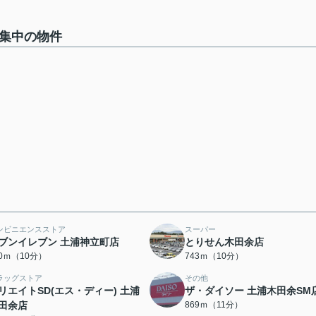
募集中の物件
ンビニエンスストア
スーパー
ブンイレブン 土浦神立町店
とりせん木田余店
30ｍ（10分）
743ｍ（10分）
ラッグストア
その他
リエイトSD(エス・ディー) 土浦
ザ・ダイソー 土浦木田余SM
田余店
869ｍ（11分）