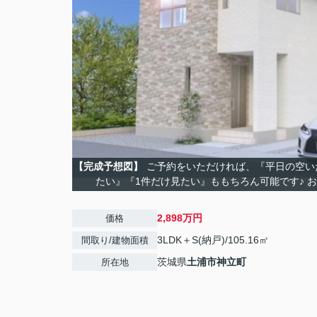
【完成予想図】
ご予約をいただければ、『平日の空い
たい』『1件だけ見たい』ももちろん可能です♪ 
2,898万円
価格
3LDK＋S(納戸)/105.16㎡
間取り/建物面積
茨城県
土浦市
神立町
所在地