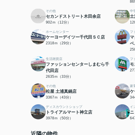
8
その他
中
セカンドストリート木田余店
土
902ｍ（12分）
1
ホームセンター
フ
ケーヨーデイツー千代田ＳＣ店
マ
2318ｍ（29分）
ベ
2
生活雑貨店
フ
ファッションセンターしまむら千
モ
代田店
2
2635ｍ（33分）
その他
家
松屋 土浦真鍋店
ケ
3367ｍ（43分）
3
ディスカウントショップ
イ
トライアルマート神立店
ニ
3978ｍ（50分）
6
近隣の物件