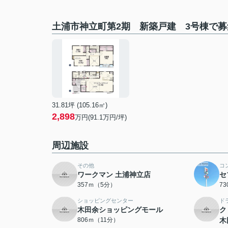
土浦市神立町第2期 新築戸建 3号棟で
31.81坪 (105.16㎡)
2,898
万円(91.1万円/坪)
周辺施設
その他
コ
ワークマン 土浦神立店
セ
357ｍ（5分）
7
ショッピングセンター
ド
木田余ショッピングモール
ク
806ｍ（11分）
木