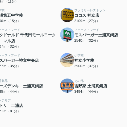
69ｍ（11分）
学校
ファミリーレストラン
浦第五中学校
ココス 神立店
200ｍ（15分）
2109ｍ（27分）
ァーストフード
ファーストフード
クドナルド 千代田モールヨーク
モスバーガー土浦真鍋店
ニマル店
2540ｍ（32分）
507ｍ（32分）
ァーストフード
小学校
スバーガー神立中央店
神立小学校
777ｍ（35分）
2900ｍ（37分）
電製品
その他
ーズデンキ 土浦真鍋店
吉野家 土浦真鍋店
448ｍ（44分）
3494ｍ（44分）
ンテリア
トリ 土浦店
471ｍ（81分）