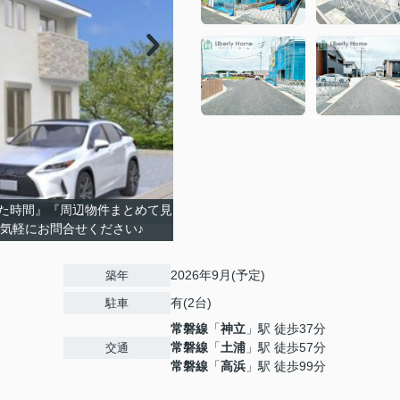
た時間』『周辺物件まとめて見
お気軽にお問合せください♪
2026年9月(予定)
築年
有(2台)
駐車
常磐線
「
神立
」駅 徒歩37分
常磐線
「
土浦
」駅 徒歩57分
交通
常磐線
「
高浜
」駅 徒歩99分