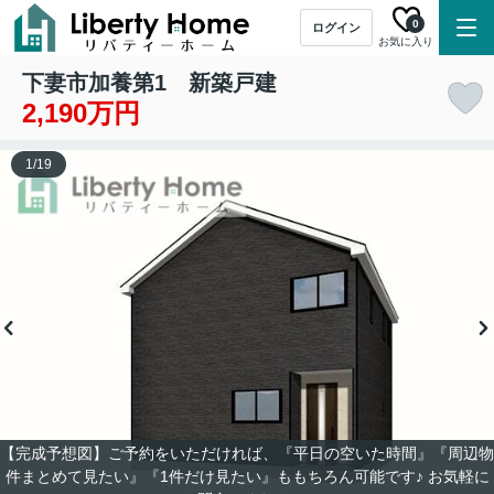
0
ログイン
お気に入り
下妻市加養第1 新築戸建
2,190万円
1
/
19
【完成予想図】ご予約をいただければ、『平日の空いた時間』『周辺物
件まとめて見たい』『1件だけ見たい』ももちろん可能です♪ お気軽に