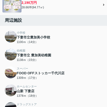
2,190万円
28.66坪(94.77㎡)
周辺施設
小学校
下妻市立豊加美小学校
1100ｍ（14分）
幼稚園
下妻市立 豊加美幼稚園
1138ｍ（15分）
スーパー
FOOD OFFストッカー千代川店
1309ｍ（17分）
ホームセンター
山新 下妻店
1378ｍ（18分）
ドラッグストア