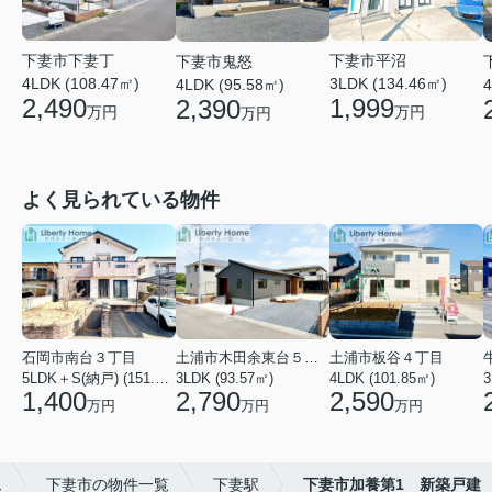
下妻市平沼
下妻市下妻丁
下妻市鬼怒
3LDK (134.46㎡)
4LDK (108.47㎡)
4LDK (95.58㎡)
4
1,999
2,490
2,390
万円
万円
万円
よく見られている物件
石岡市南台３丁目
土浦市木田余東台５丁目
土浦市板谷４丁目
5LDK＋S(納戸) (151.80㎡)
3LDK (93.57㎡)
4LDK (101.85㎡)
3
1,400
2,790
2,590
万円
万円
万円
ム
下妻市の物件一覧
下妻駅
下妻市加養第1 新築戸建