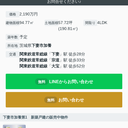
お問合せください♪
2,190万円
価格
94.77㎡
57.72坪
4LDK
建物面積
土地面積
間取り
(190.81㎡)
予定
築年数
茨城県
下妻市
加養
所在地
関東鉄道常総線
「
下妻
」駅 徒歩28分
交通
関東鉄道常総線
「
宗道
」駅 徒歩33分
関東鉄道常総線
「
大宝
」駅 徒歩52分
LINEからお問い合わせ
無料
お問い合わせ
無料
下妻市加養第1 新築戸建の販売中物件