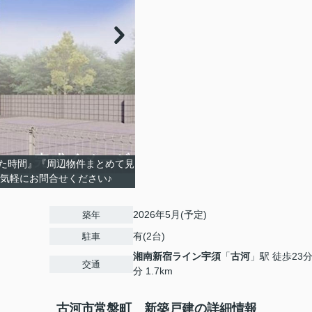
た時間』『周辺物件まとめて見
お気軽にお問合せください♪
2026年5月(予定)
築年
有(2台)
駐車
湘南新宿ライン宇須
「
古河
」駅 徒歩23
交通
分 1.7km
古河市常盤町 新築戸建の詳細情報