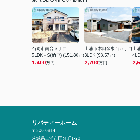
石岡市南台３丁目
土浦市木田余東台５丁目
土
5LDK＋S(納戸) (151.80㎡)
3LDK (93.57㎡)
4LD
1,400
2,790
2,
万円
万円
リバティーホーム
〒300-0814
茨城県土浦市国分町1-28