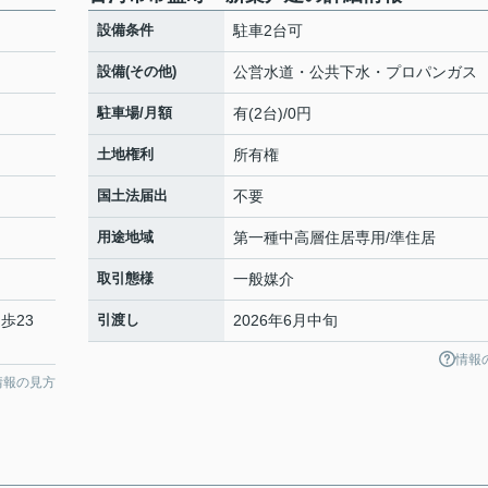
設備条件
駐車2台可
設備(その他)
公営水道・公共下水・プロパンガス
駐車場/月額
有(2台)/0円
土地権利
所有権
国土法届出
不要
用途地域
第一種中高層住居専用/準住居
取引態様
一般媒介
歩23
引渡し
2026年6月中旬
情報
情報の見方