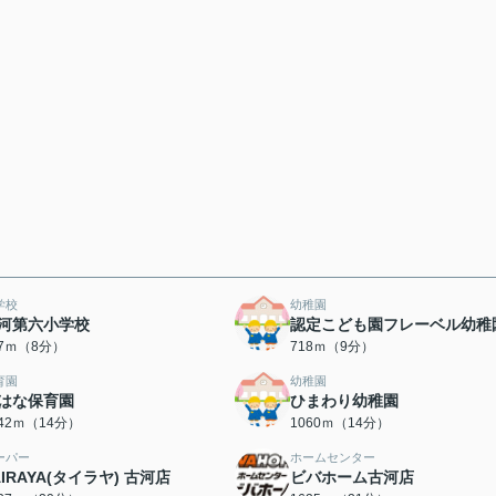
学校
幼稚園
河第六小学校
認定こども園フレーベル幼稚
07ｍ（8分）
718ｍ（9分）
育園
幼稚園
はな保育園
ひまわり幼稚園
042ｍ（14分）
1060ｍ（14分）
ーパー
ホームセンター
AIRAYA(タイラヤ) 古河店
ビバホーム古河店