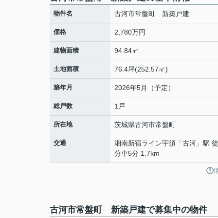
物件名
古河市常盤町 新築戸建
価格
2,780万円
建物面積
94.84㎡
土地面積
76.4坪(252.57㎡)
築年月
2026年5月（予定）
総戸数
1戸
所在地
茨城県
古河市
常盤町
交通
湘南新宿ライン宇須
「
古河
」駅 徒
分車5分 1.7km
古河市常盤町 新築戸建で募集中の物件