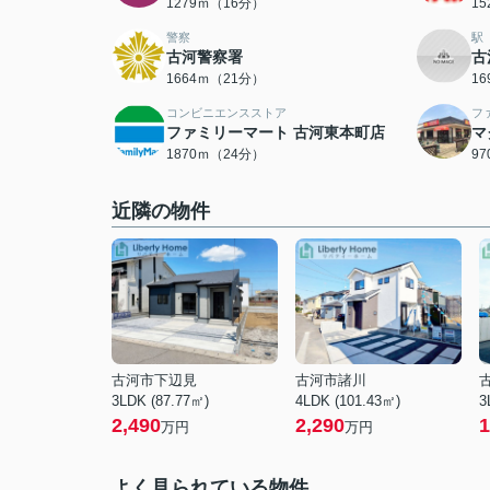
1279ｍ（16分）
1
警察
駅
古河警察署
古
1664ｍ（21分）
1
コンビニエンスストア
フ
ファミリーマート 古河東本町店
マ
1870ｍ（24分）
9
近隣の物件
古河市下辺見
古河市諸川
3LDK (87.77㎡)
4LDK (101.43㎡)
3
2,490
2,290
1
万円
万円
よく見られている物件