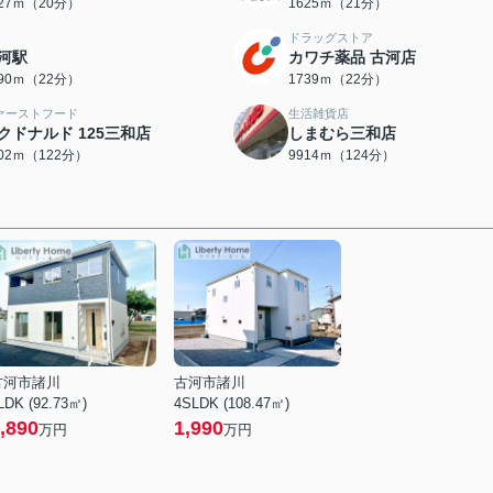
527ｍ（20分）
1625ｍ（21分）
ドラッグストア
河駅
カワチ薬品 古河店
690ｍ（22分）
1739ｍ（22分）
ァーストフード
生活雑貨店
クドナルド 125三和店
しまむら三和店
702ｍ（122分）
9914ｍ（124分）
古河市諸川
古河市諸川
LDK (92.73㎡)
4SLDK (108.47㎡)
,890
1,990
万円
万円