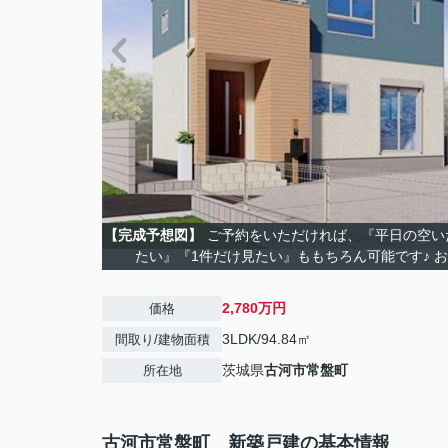
【完成予想図】
ご予約をいただければ、『平日の空い
たい』『1件だけ見たい』ももちろん可能です♪ 
2,780万円
価格
3LDK/94.84㎡
間取り/建物面積
茨城県
古河市
常盤町
所在地
古河市常盤町 新築戸建の基本情報