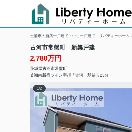
土浦市の新築一戸建て・中古一戸建て｜リバティーホーム
古河市常盤町 新築戸建
2,780万円
茨城県
古河市
常盤町
湘南新宿ライン宇須「古河」駅徒歩23分
1
/
2