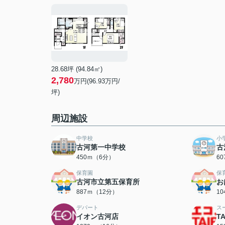
28.68坪 (94.84㎡)
2,780
万円(96.93万円/
坪)
周辺施設
中学校
小
古河第一中学校
古
450ｍ（6分）
6
保育園
保
古河市立第五保育所
お
887ｍ（12分）
1
デパート
ス
イオン古河店
T