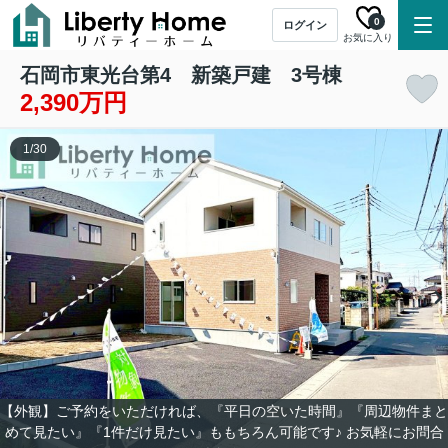
0
ログイン
お気に入り
石岡市東光台第4 新築戸建 3号棟
2,390万円
1
/
30
【外観】ご予約をいただければ、『平日の空いた時間』『周辺物件まと
めて見たい』『1件だけ見たい』ももちろん可能です♪ お気軽にお問合