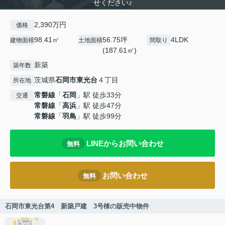
せください♪
2,390万円
価格
98.41㎡
56.75坪
4LDK
建物面積
土地面積
間取り
(187.61㎡)
新築
築年数
茨城県
石岡市
東光台
４丁目
所在地
常磐線
「
石岡
」駅 徒歩33分
交通
常磐線
「
高浜
」駅 徒歩47分
常磐線
「
羽鳥
」駅 徒歩99分
LINEからお問い合わせ
無料
お問い合わせ
無料
石岡市東光台第4 新築戸建 3号棟の販売中物件