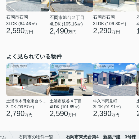
石岡市石岡
石岡市石岡
石岡市旭台２丁目
3LDK (84.46㎡)
3LDK (109.30㎡)
4LDK (105.16㎡)
4
2,590
2,290
2,490
万円
万円
万円
よく見られている物件
土浦市木田余東台５丁目
土浦市板谷４丁目
牛久市岡見町
3LDK (93.57㎡)
4LDK (101.85㎡)
3LDK (91.91㎡)
3
2,790
2,590
2,390
万円
万円
万円
ーム
石岡市の物件一覧
石岡市東光台第4 新築戸建 3号棟