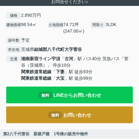
お問合せください♪
2,890万円
価格
98.54㎡
74.71坪
3LDK
建物面積
土地面積
間取り
(247.00㎡)
予定
築年数
茨城県
結城郡八千代町
大字菅谷
所在地
湘南新宿ライン宇須
「
古河
」駅 バス40分 茨急バス「菅
交通
谷（茨城県）」 停歩10分
関東鉄道常総線
「
下妻
」駅 徒歩93分
関東鉄道常総線
「
大宝
」駅 徒歩99分
LINEからお問い合わせ
無料
お問い合わせ
無料
第2八千代菅谷 新築戸建 1号棟の販売中物件