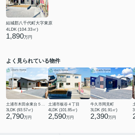
結城郡八千代町大字東原
4LDK (104.33㎡)
1,890
万円
よく見られている物件
土浦市木田余東台５丁目
土浦市板谷４丁目
牛久市岡見町
3LDK (93.57㎡)
4LDK (101.85㎡)
3LDK (91.91㎡)
3
2,790
2,590
2,390
万円
万円
万円