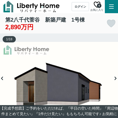
0
ログイン
お気に入り
第2八千代菅谷 新築戸建 1号棟
2,890万円
1
/
18
【完成予想図】ご予約をいただければ、『平日の空いた時間』『周辺物
件まとめて見たい』『1件だけ見たい』ももちろん可能です♪ お気軽に