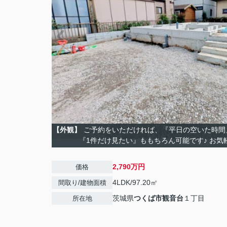
【外観】
ご予約をいただければ、『平日の空いた時間
『1件だけ見たい』ももちろん可能です♪ お気
2,790万円
価格
4LDK/97.20㎡
間取り/建物面積
茨城県
つくば市
観音台
１丁目
所在地