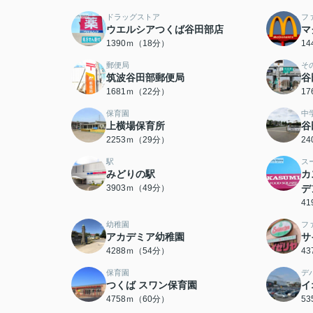
ドラッグストア
フ
ウエルシアつくば谷田部店
マ
1390ｍ（18分）
1
郵便局
そ
筑波谷田部郵便局
谷
1681ｍ（22分）
1
保育園
中
上横場保育所
谷
2253ｍ（29分）
2
駅
ス
みどりの駅
カ
3903ｍ（49分）
デ
4
幼稚園
フ
アカデミア幼稚園
サ
4288ｍ（54分）
4
保育園
デ
つくば スワン保育園
イ
4758ｍ（60分）
5