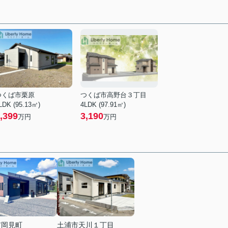
つくば市栗原
つくば市高野台３丁目
LDK (95.13㎡)
4LDK (97.91㎡)
,399
3,190
万円
万円
市岡見町
土浦市天川１丁目