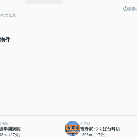
情報
情報の見方
物件
合病院
その他
波学園病院
吉野家 つくば台町店
298ｍ（17分）
1306ｍ（17分）