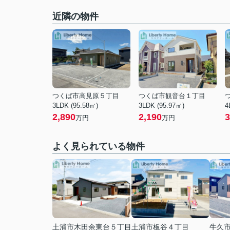
近隣の物件
つくば市高見原５丁目
つくば市観音台１丁目
3LDK (95.58㎡)
3LDK (95.97㎡)
4
2,890
2,190
3
万円
万円
よく見られている物件
土浦市木田余東台５丁目
土浦市板谷４丁目
牛久