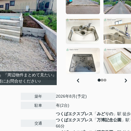
』『周辺物件まとめて見たい』
軽にお問合せください♪
2026年8月(予定)
築年
有(2台)
駐車
つくばエクスプレス
「
みどりの
」駅 徒歩
つくばエクスプレス
「
万博記念公園
」駅
交通
66分