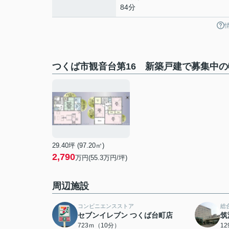
84分
つくば市観音台第16 新築戸建で募集中の
29.40坪 (97.20㎡)
2,790
万円(55.3万円/坪)
周辺施設
コンビニエンスストア
総
セブンイレブン つくば台町店
筑
723ｍ（10分）
1