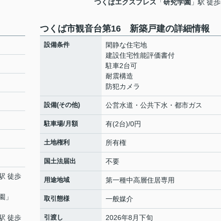
つくばエクスプレス
「
研究学園
」駅 徒歩
つくば市観音台第16 新築戸建の詳細情報
設備条件
閑静な住宅地
建設住宅性能評価書付
駐車2台可
耐震構造
防犯カメラ
設備(その他)
公営水道・公共下水・都市ガス
駐車場/月額
有(2台)/0円
土地権利
所有権
国土法届出
不要
駅 徒歩
用途地域
第一種中高層住居専用
園
」
取引態様
一般媒介
駅 徒歩
引渡し
2026年8月下旬