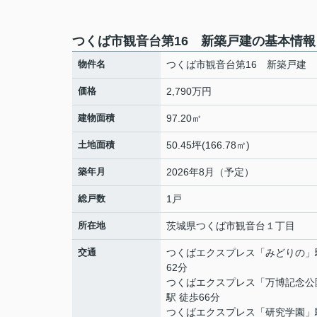
つくば市観音台第16 新築戸建の基本情報
物件名
つくば市観音台第16 新築戸建
価格
2,790万円
建物面積
97.20㎡
土地面積
50.45坪(166.78㎡)
築年月
2026年8月（予定）
総戸数
1戸
所在地
茨城県
つくば市
観音台
１丁目
交通
つくばエクスプレス
「
みどりの
」
62分
つくばエクスプレス
「
万博記念公
駅 徒歩66分
つくばエクスプレス
「
研究学園
」