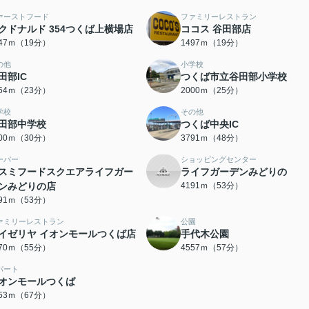
ァーストフード
ファミリーレストラン
クドナルド 354つくば上横場店
ココス 谷田部店
447ｍ（19分）
1497ｍ（19分）
の他
小学校
田部IC
つくば市立谷田部小学校
764ｍ（23分）
2000ｍ（25分）
学校
その他
田部中学校
つくば中央IC
400ｍ（30分）
3791ｍ（48分）
ーパー
ショッピングセンター
スミフードスクエアライフガー
ライフガーデンみどりの
ンみどりの店
4191ｍ（53分）
191ｍ（53分）
ァミリーレストラン
公園
イゼリヤ イオンモールつくば店
手代木公園
370ｍ（55分）
4557ｍ（57分）
パート
オンモールつくば
353ｍ（67分）