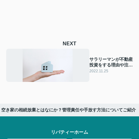
NEXT
サラリーマンが不動産
投資をする理由や注意
点とは？
2022.11.25
空き家の相続放棄とはなにか？管理責任や手放す方法についてご紹介
リバティーホーム