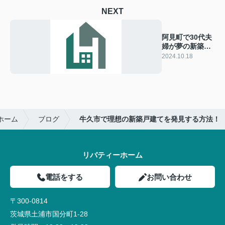
NEXT
阿見町で30代夫
婦が夢の新築戸
建てを手に入れ
2024.10.18
る方法！
ホーム
ブログ
牛久市で理想の新築戸建てを発見する方法！
リバティーホーム
電話をする
お問い合わせ
〒300-0814
茨城県土浦市国分町1-28