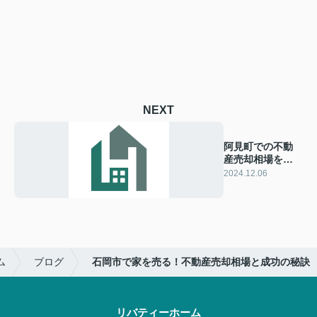
NEXT
阿見町での不動
産売却相場を徹
底解説！成功へ
2024.12.06
の秘訣とは？
ム
ブログ
石岡市で家を売る！不動産売却相場と成功の秘訣
リバティーホーム